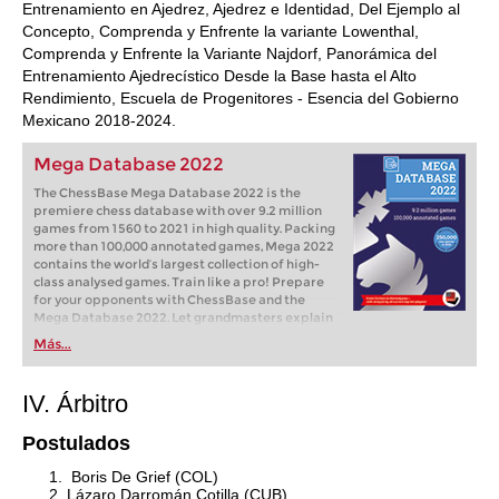
Entrenamiento en Ajedrez, Ajedrez e Identidad, Del Ejemplo al
Concepto, Comprenda y Enfrente la variante Lowenthal,
Comprenda y Enfrente la Variante Najdorf, Panorámica del
Entrenamiento Ajedrecístico Desde la Base hasta el Alto
Rendimiento, Escuela de Progenitores - Esencia del Gobierno
Mexicano 2018-2024.
Mega Database 2022
The ChessBase Mega Database 2022 is the
premiere chess database with over 9.2 million
games from 1560 to 2021 in high quality. Packing
more than 100,000 annotated games, Mega 2022
contains the world‘s largest collection of high-
class analysed games. Train like a pro! Prepare
for your opponents with ChessBase and the
Mega Database 2022. Let grandmasters explain
how to best handle your favorite variations,
Más...
improve your repertoire and much more.
IV. Árbitro
Postulados
Boris De Grief (COL)
Lázaro Darromán Cotilla (CUB)