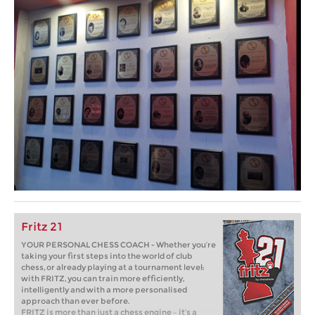
Fritz 21
YOUR PERSONAL CHESS COACH - Whether you’re
taking your first steps into the world of club
chess, or already playing at a tournament level:
with FRITZ, you can train more efficiently,
intelligently and with a more personalised
approach than ever before.
FRITZ is more than just a chess engine – it’s a