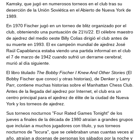
Kamsky, que jugó en numerosos torneos en el club tras su
deserción de la Unión Soviética en el Abierto de Nueva York de
1989.
En 1970 Fischer jugó en un torneo de blitz organizado por el
club, obteniendo una puntuación de 21½/22. El célebre maestro
de ajedrez del medio oeste Billy Colias dirigió el club antes de
su muerte en 1993. El ex campeón mundial de ajedrez José
Raúl Capablanca estaba viendo una partida informal en el club
el 7 de marzo de 1942 cuando sufrió un derrame cerebral;
murió al día siguiente.
El libro titulado
The Bobby Fischer I Knew And Other Stories
(El
Bobby Fischer que conocí y otras historias), de Denker y Larry
Parr, contiene muchas historias sobre el Manhattan Chess Club.
Antes de la llegada del ajedrez por Internet, el club era un
centro principal para el ajedrez de élite de la ciudad de Nueva
York y los torneos de ajedrez.
Sus torneos nocturnos "Four Rated Games Tonight" de los
jueves a finales de la década de 1980 atraían a grandes grupos
que incluían a muchos jugadores con título, y sus torneos
nocturnos de "locura", que se celebraban unas cuantas veces al
año, atraían a docenas de personas los sábados por la noche y