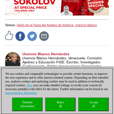
Temas:
Salón de la Fama del Ajedrez de América
,
Uvencio Blanco
Uvencio Blanco Hernández
Uvencio Blanco Hernández, Venezuela. Comisión
Ajedrez y Educación FIDE. Escritor, Investigador,
Conferencista, Árbitro Internacional, Organizador
Internacional, Entrenador, Profesor de Ajedrez ECU y
We use cookies and comparable technologies to provide certain functions, to improve
Lead School Instructor FIDE.
the user experience and to offer interest-oriented content. Depending on their intended
use, analysis cookies and marketing cookies may be used in addition to technically
required cookies.
Here
you can make detailed settings or revoke your consent (if
necessary partially) with effect for the future. Further information can be found in our
data protection declaration
.
Política de privacidad
|
Pie de imprenta
|
Para contactar
|
Cookies Management
|
Detailed
Reject
Accept
Licencias
|
Compliance Hotline
|
Inicio
information
all
all
© 2017 ChessBase GmbH | Osterbekstraße 90a | 22083 Hamburgo | Alemania
coldest news