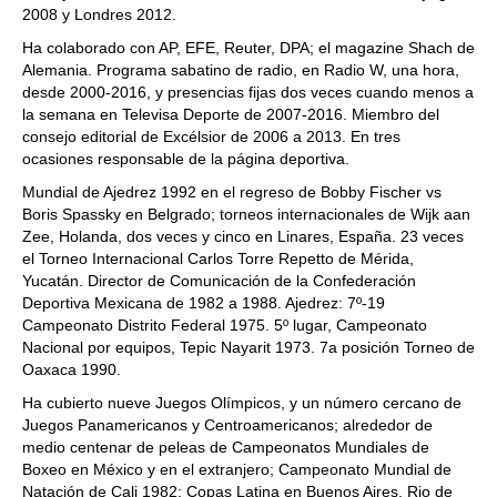
2008 y Londres 2012.
Ha colaborado con AP, EFE, Reuter, DPA; el magazine Shach de
Alemania. Programa sabatino de radio, en Radio W, una hora,
desde 2000-2016, y presencias fijas dos veces cuando menos a
la semana en Televisa Deporte de 2007-2016. Miembro del
consejo editorial de Excélsior de 2006 a 2013. En tres
ocasiones responsable de la página deportiva.
Mundial de Ajedrez 1992 en el regreso de Bobby Fischer vs
Boris Spassky en Belgrado; torneos internacionales de Wijk aan
Zee, Holanda, dos veces y cinco en Linares, España. 23 veces
el Torneo Internacional Carlos Torre Repetto de Mérida,
Yucatán. Director de Comunicación de la Confederación
Deportiva Mexicana de 1982 a 1988. Ajedrez: 7º-19
Campeonato Distrito Federal 1975. 5º lugar, Campeonato
Nacional por equipos, Tepic Nayarit 1973. 7a posición Torneo de
Oaxaca 1990.
Ha cubierto nueve Juegos Olímpicos, y un número cercano de
Juegos Panamericanos y Centroamericanos; alrededor de
medio centenar de peleas de Campeonatos Mundiales de
Boxeo en México y en el extranjero; Campeonato Mundial de
Natación de Cali 1982; Copas Latina en Buenos Aires, Rio de