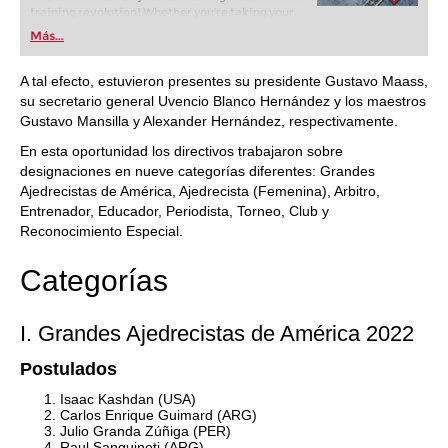
training revolution! Whether you’re taking your
first steps into the world of club chess, or already
Más...
playing at a tournament level: with FRITZ, you can
train more efficiently, intelligently and with a
more personalised approach than ever before.
A tal efecto, estuvieron presentes su presidente Gustavo Maass,
su secretario general Uvencio Blanco Hernández y los maestros
Gustavo Mansilla y Alexander Hernández, respectivamente.
En esta oportunidad los directivos trabajaron sobre
designaciones en nueve categorías diferentes: Grandes
Ajedrecistas de América, Ajedrecista (Femenina), Arbitro,
Entrenador, Educador, Periodista, Torneo, Club y
Reconocimiento Especial.
Categorías
I. Grandes Ajedrecistas de América 2022
Postulados
Isaac Kashdan (USA)
Carlos Enrique Guimard (ARG)
Julio Granda Zúñiga (PER)
Raul Sanguineti (ARG)