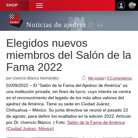
SHOP
TOGGLE
NAVIGATION
Noticias de ajedrez
Elegidos nuevos
miembros del Salón de la
Fama 2022
por Uvencio Blanco Hernández
Me gusta!
|
0 Comentarios
02/09/2022 – El “Salón de la Fama del Ajedrez de América” es
una institución privada, sin fines de lucro; cuyo interés se centra
en el reconocimiento del legado de los más altos valores del
ajedrez de América. Tiene su sede en Ciudad Juárez,
Chihuahua – México. Su junta directiva se reunió el pasado 22
de agosto, para definir los exaltados en la edición 2022. Artículo
por Dr. Uvencio Blanco. | Foto:
Salón de la Fama de América
(Ciudad Juárez, México)