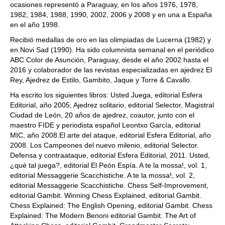
ocasiones representó a Paraguay, en los años 1976, 1978,
1982, 1984, 1988, 1990, 2002, 2006 y 2008 y en una a España
en el año 1998.
Recibió medallas de oro en las olimpiadas de Lucerna (1982) y
en Novi Sad (1990). Ha sido columnista semanal en el periódico
ABC Color de Asunción, Paraguay, desde el año 2002 hasta el
2016 y colaborador de las revistas especializadas en ajedrez El
Rey, Ajedrez de Estilo, Gambito, Jaque y Torre & Cavallo.
Ha escrito los siguientes libros: Usted Juega, editorial Esfera
Editorial, año 2005; Ajedrez solitario, editorial Selector, Magistral
Ciudad de León, 20 años de ajedrez, coautor, junto con el
maestro FIDE y periodista español Leontxo García, editorial
MIC, año 2008.El arte del ataque, editorial Esfera Editorial, año
2008. Los Campeones del nuevo milenio, editorial Selector.
Defensa y contraataque, editorial Esfera Editorial, 2011. Usted,
¿qué tal juega?, editorial El Peón Espía. A te la mossa!, vol. 1,
editorial Messaggerie Scacchistiche. A te la mossa!, vol. 2,
editorial Messaggerie Scacchistiche. Chess Self-Improvement,
editorial Gambit. Winning Chess Explained, editorial Gambit.
Chess Explained: The English Opening, editorial Gambit. Chess
Explained: The Modern Benoni editorial Gambit. The Art of