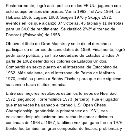
Posteriormente, logró asilo político en los EE.UU. jugando con
este equipo en seis olimpiadas: Varna 1962, Tel Aviv 1964, La
Habana 1966, Lugano 1968, Siegen 1970 y Skopje 1972;
eventos en los que alcanzó 37 victorias, 45 tablas y 11 derrotas
para un 64.0 de rendimiento. Se clasificó 2º-3º el torneo de
Portorož (Eslovenia) de 1958.
Obtuvo el título de Gran Maestro y se le dio el derecho a
participar en el torneo de candidatos de 1959. Finalmente, logró
pedir asilo político, y se hizo ciudadano de Estados Unidos. A
partir de 1962 defendió los colores de Estados Unidos.
Compartió en sexto puesto en el interzonal de Estocolmo de
1962. Más adelante, en el interzonal de Palma de Mallorca
1970, cedió su puesto a Bobby Fischer para que este siguiese
su camino hacia el título mundial.
Entre sus mejores resultados están los torneos de Novi Sad
1972 (segundo), Torremolinos 1973 (tercero). Fue el jugador
que más veces ha ganado el torneo U.S. Open Chess
Championship, ganándolo la primera vez en 1961, tres
ediciones después tuvieron una racha de ganar ediciones
continuas de 1964 al 1967, la última vez que ganó fue en 1976.
Benko fue también un gran compositor de finales, problemas y