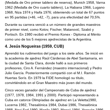
(Medalla de Oro primer tablero de reserva), Munich 1958, Varna
1962 (Medalla de Oro cuarto tablero), La Habana 1966, Lugano
1968, Niza 1974 y Haifa 1976; obteniendo un total de 67 puntos
en 95 partidas (+46, =42, -7), para una efectividad del 70,5%.
Durante su carrera venció a un número de grandes maestros
de primer nivel, como Kotov, Fischer, Matanović, Szabó y
Portisch. En 1980 recibió el Premio Konex - Diploma al Mérito
como uno de los 5 mejores ajedrecistas de la Argentina.
4. Jesús Nogueiras (1959, CUB)
Aprendió los rudimentos del juego a los siete años. Se inició en
la academia de ajedrez Raúl Cárdenas de Abel Santamaria, en
la ciudad de Santa Clara, donde halló a sus primeros
profesores, Ciro A. Fernández (maestro internacional) y Pedro
Julio García. Posteriormente compartió con el M.I. Ramón
Huertas Sorís. En 1979 la FIDE homologó su título,
convirtiéndolo en el Gran Maestro más joven del mundo.
Cinco veces ganador del Campeonato de Cuba de ajedrez
(1977, 1978, 1984, 1991 y 2000). Participó representando a
Cuba en catorce Olimpíadas de ajedrez en La Veletta1980,
Lucerna 1982, Thesalónica 1984, Dubai 1986, Thesalónica
1988, Novi Sad 1990, Manila 1992, Moscú 1994, Yereván 1996,