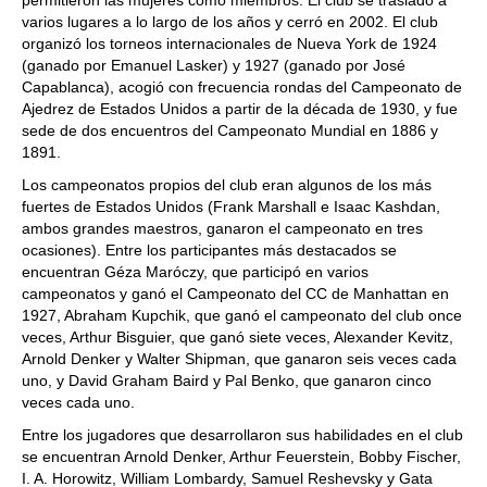
permitieron las mujeres como miembros. El club se trasladó a
varios lugares a lo largo de los años y cerró en 2002. El club
organizó los torneos internacionales de Nueva York de 1924
(ganado por Emanuel Lasker) y 1927 (ganado por José
Capablanca), acogió con frecuencia rondas del Campeonato de
Ajedrez de Estados Unidos a partir de la década de 1930, y fue
sede de dos encuentros del Campeonato Mundial en 1886 y
1891.
Los campeonatos propios del club eran algunos de los más
fuertes de Estados Unidos (Frank Marshall e Isaac Kashdan,
ambos grandes maestros, ganaron el campeonato en tres
ocasiones). Entre los participantes más destacados se
encuentran Géza Maróczy, que participó en varios
campeonatos y ganó el Campeonato del CC de Manhattan en
1927, Abraham Kupchik, que ganó el campeonato del club once
veces, Arthur Bisguier, que ganó siete veces, Alexander Kevitz,
Arnold Denker y Walter Shipman, que ganaron seis veces cada
uno, y David Graham Baird y Pal Benko, que ganaron cinco
veces cada uno.
Entre los jugadores que desarrollaron sus habilidades en el club
se encuentran Arnold Denker, Arthur Feuerstein, Bobby Fischer,
I. A. Horowitz, William Lombardy, Samuel Reshevsky y Gata