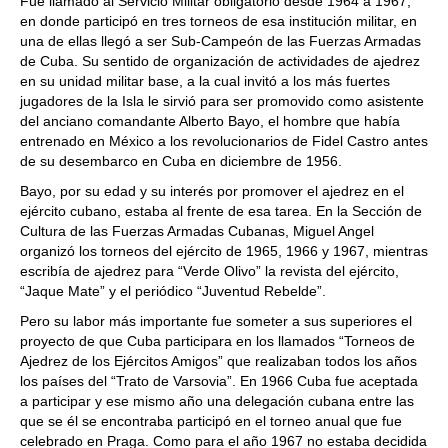
Fue llamado al Servicio Militar obligatorio desde 1964 a 1967,
en donde participó en tres torneos de esa institución militar, en
una de ellas llegó a ser Sub-Campeón de las Fuerzas Armadas
de Cuba. Su sentido de organización de actividades de ajedrez
en su unidad militar base, a la cual invitó a los más fuertes
jugadores de la Isla le sirvió para ser promovido como asistente
del anciano comandante Alberto Bayo, el hombre que había
entrenado en México a los revolucionarios de Fidel Castro antes
de su desembarco en Cuba en diciembre de 1956.
Bayo, por su edad y su interés por promover el ajedrez en el
ejército cubano, estaba al frente de esa tarea. En la Sección de
Cultura de las Fuerzas Armadas Cubanas, Miguel Angel
organizó los torneos del ejército de 1965, 1966 y 1967, mientras
escribía de ajedrez para “Verde Olivo” la revista del ejército,
“Jaque Mate” y el periódico “Juventud Rebelde”.
Pero su labor más importante fue someter a sus superiores el
proyecto de que Cuba participara en los llamados “Torneos de
Ajedrez de los Ejércitos Amigos” que realizaban todos los años
los países del “Trato de Varsovia”. En 1966 Cuba fue aceptada
a participar y ese mismo año una delegación cubana entre las
que se él se encontraba participó en el torneo anual que fue
celebrado en Praga. Como para el año 1967 no estaba decidida