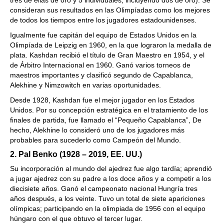
tres de ellas de oro y 5 individuales, incluyendo dos de oro). Se
consideran sus resultados en las Olimpíadas como los mejores
de todos los tiempos entre los jugadores estadounidenses.
Igualmente fue capitán del equipo de Estados Unidos en la
Olimpíada de Leipzig en 1960, en la que lograron la medalla de
plata. Kashdan recibió el título de Gran Maestro en 1954, y el
de Árbitro Internacional en 1960. Ganó varios torneos de
maestros importantes y clasificó segundo de Capablanca,
Alekhine y Nimzowitch en varias oportunidades.
Desde 1928, Kashdan fue el mejor jugador en los Estados
Unidos. Por su concepción estratégica en el tratamiento de los
finales de partida, fue llamado el “Pequeño Capablanca”, De
hecho, Alekhine lo consideró uno de los jugadores más
probables para sucederlo como Campeón del Mundo.
2. Pal Benko (1928 – 2019, EE. UU.)
Su incorporación al mundo del ajedrez fue algo tardía; aprendió
a jugar ajedrez con su padre a los doce años y a competir a los
diecisiete años. Ganó el campeonato nacional Hungría tres
años después, a los veinte. Tuvo un total de siete apariciones
olímpicas; participando en la olimpiada de 1956 con el equipo
húngaro con el que obtuvo el tercer lugar.