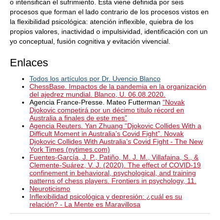
o intensifican el sufrimiento. Esta viene definida por seis
procesos que forman el lado contrario de los procesos vistos en
la flexibilidad psicológica: atención inflexible, quiebra de los
propios valores, inactividad o impulsividad, identificación con un
yo conceptual, fusión cognitiva y evitación vivencial.
Enlaces
Todos los artículos por Dr. Uvencio Blanco
ChessBase. Impactos de la pandemia en la organización
del ajedrez mundial. Blanco, U. 06.08.2020.
Agencia France-Presse. Mateo Futterman
“Novak
Djokovic competirá por un décimo título récord en
Australia a finales de este mes”
Agencia Reuters. Yan Zhuang “Djokovic Collides With a
Difficult Moment in Australia’s Covid Fight”. Novak
Djokovic Collides With Australia’s Covid Fight - The New
York Times (nytimes.com)
Fuentes-García, J. P., Patiño, M. J. M., Villafaina, S., &
Clemente-Suárez, V. J. (2020). The effect of COVID-19
confinement in behavioral, psychological, and training
patterns of chess players. Frontiers in psychology, 11.
Neuroticismo
Inflexibilidad psicológica y depresión: ¿cuál es su
relación? - La Mente es Maravillosa