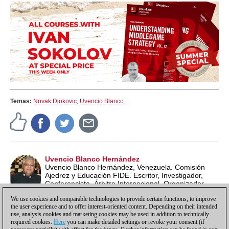
Temas:
Novak Djokovic
,
Uvencio Blanco
Uvencio Blanco Hernández
Uvencio Blanco Hernández, Venezuela. Comisión
Ajedrez y Educación FIDE. Escritor, Investigador,
Conferencista, Árbitro Internacional, Organizador
Internacional, Entrenador, Profesor de Ajedrez ECU y
We use cookies and comparable technologies to provide certain functions, to improve
Lead School Instructor FIDE.
the user experience and to offer interest-oriented content. Depending on their intended
use, analysis cookies and marketing cookies may be used in addition to technically
required cookies.
Here
you can make detailed settings or revoke your consent (if