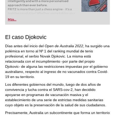
intelligently and with a more personalised
approach than ever before.
FRITZ is more than just a chess engine – it’s a
training revolution! Whether you’re taking your
first steps into the world of club chess, or already
Más...
playing at a tournament level: with FRITZ, you can
train more efficiently, intelligently and with a
more personalised approach than ever before.
El caso Djokovic
Días antes del inicio del
Open de Australia 2022
, ha surgido una
polémica en torno al Nº 1 del ranking mundial de tenis
profesional, el serbio Novak Djokovic. La misma está
relacionada con el incumplimiento -por parte del propio
Djokovic- de alguna las restricciones impuestas por el gobierno
australiano, respecto al ingreso de no vacunados contra Covid-
19 en su territorio.
Los diferentes gobiernos del mundo, luego de dos años de
convivencia y lucha contra el SARS-cov-2, han decidido
apoyarse en programas de vacunación masiva y el
establecimiento de una serie de estrictas medidas sanitarias
cuyo objeto es la preservación de la salud de sus ciudadanos.
Precisamente, Australia un subcontinente que forma un territorio