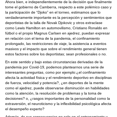
Ahora bien, e independientemente de la decisión que finalmente
tome el gobierno de Camberra, respecto a este polémico caso y
la participación de “Djoko” en el torneo, estimamos que lo
verdaderamente importante es la percepción y sentimientos que
deportistas de la talla de Novak Djokovic y otros extraclase
como Lewis Hamilton en automovilismo, Cristiano Ronaldo en
fútbol o el propio Magnus Carlsen en ajedrez, puedan expresar
en relación con el tema de la pandemia, el confinamiento
prolongado, las restricciones de viaje, la asistencia a eventos
masivos y el impacto que sobre el rendimiento general tienen
estos factores sobre los deportistas; sean profesionales o no.
En este sentido y bajo estas circunstancias derivadas de la
pandemia por Covid-19, podemos plantearnos una serie de
interesantes preguntas, como por ejemplo:¿el confinamiento
afecta la actividad física y el rendimiento deportivo en disciplinas
de fuerza, velocidad y potencia?, ¿en deportes de la mente
como el ajedrez, puede observarse disminución en habilidades
como la atención, la resolución de problemas y la toma de
decisiones? o, ¿rasgos importantes de la personalidad como la
extraversión, el neuroticismo y la inflexibilidad psicológica afecta
el desempeño experto?
Además, de sus consecuencias no solo en el entrenamiento y