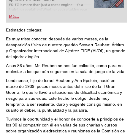
approach than ever before.
FRITZ is more than just a chess engine – it’s a
training revolution! Whether you’re taking your
first steps into the world of club chess, or already
Más...
playing at a tournament level: with FRITZ, you can
train more efficiently, intelligently and with a
more personalised approach than ever before.
Estimados colegas:
Es muy triste conocer, después de varios meses, de la
desaparición física de nuestro querido Stewart Reuben: Árbitro
y Organizador Internacional de Ajedrez FIDE (AI/OI), un grande
del ajedrez inglés.
A sus 86 años, Mr. Reuben se nos fue calladito, como para no
molestar a los que aún seguimos en la sala de juego de la vida.
Londinense, hijo de Israel Reuben y Ann Epstein, nació en
marzo de 1939, pocos meses antes del inicio de la II Gran
Guerra, lo que le llevó a situaciones de dificultad económica y
riesgo para sus vidas. Este hecho le obligó, desde muy
temprano, a ser resiliente, duro y exigente consigo mismo, en
cuanto al deber, la puntualidad y la palabra.
Tuvimos la oportunidad y el honor de conocerle a principios de
los 90 al compartir con él en varias de sus charlas y cursos
sobre organización ajedrecística y reuniones de la Comisión de