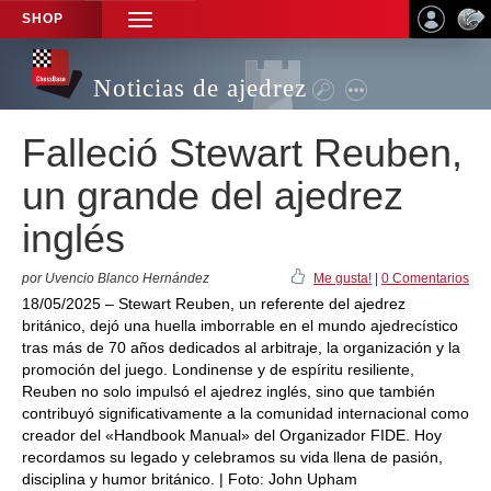
SHOP
TOGGLE
NAVIGATION
Noticias de ajedrez
Falleció Stewart Reuben,
un grande del ajedrez
inglés
por Uvencio Blanco Hernández
Me gusta!
|
0 Comentarios
18/05/2025 – Stewart Reuben, un referente del ajedrez
británico, dejó una huella imborrable en el mundo ajedrecístico
tras más de 70 años dedicados al arbitraje, la organización y la
promoción del juego. Londinense y de espíritu resiliente,
Reuben no solo impulsó el ajedrez inglés, sino que también
contribuyó significativamente a la comunidad internacional como
creador del «Handbook Manual» del Organizador FIDE. Hoy
recordamos su legado y celebramos su vida llena de pasión,
disciplina y humor británico. | Foto: John Upham