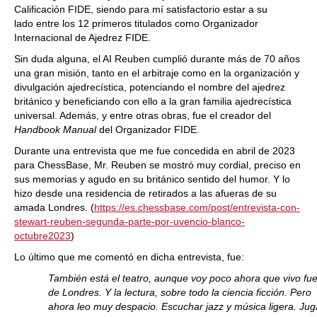
Calificación FIDE, siendo para mí satisfactorio estar a su
lado entre los 12 primeros titulados como Organizador
Internacional de Ajedrez FIDE.
Sin duda alguna, el AI Reuben cumplió durante más de 70 años
una gran misión, tanto en el arbitraje como en la organización y
divulgación ajedrecística, potenciando el nombre del ajedrez
británico y beneficiando con ello a la gran familia ajedrecística
universal. Además, y entre otras obras, fue el creador del
Handbook Manual
del Organizador FIDE.
Durante una entrevista que me fue concedida en abril de 2023
para ChessBase, Mr. Reuben se mostró muy cordial, preciso en
sus memorias y agudo en su británico sentido del humor. Y lo
hizo desde una residencia de retirados a las afueras de su
amada Londres. (
https://es.chessbase.com/post/entrevista-con-
stewart-reuben-segunda-parte-por-uvencio-blanco-
octubre2023
)
Lo último que me comentó en dicha entrevista, fue:
También está el teatro, aunque voy poco ahora que vivo fu
de Londres. Y la lectura, sobre todo la ciencia ficción. Pero
ahora leo muy despacio. Escuchar jazz y música ligera. Jug