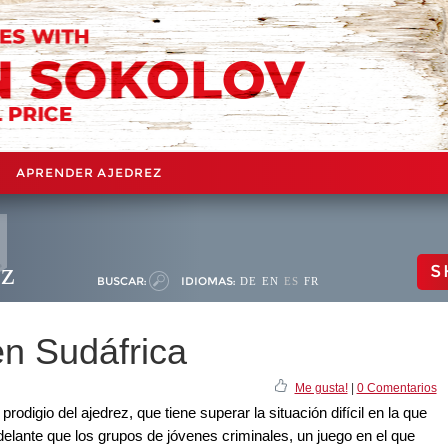
APRENDER AJEDREZ
ez
S
BUSCAR:
IDIOMAS:
DE
EN
ES
FR
en Sudáfrica
Me gusta!
|
0 Comentarios
rodigio del ajedrez, que tiene superar la situación difícil en la que
delante que los grupos de jóvenes criminales, un juego en el que