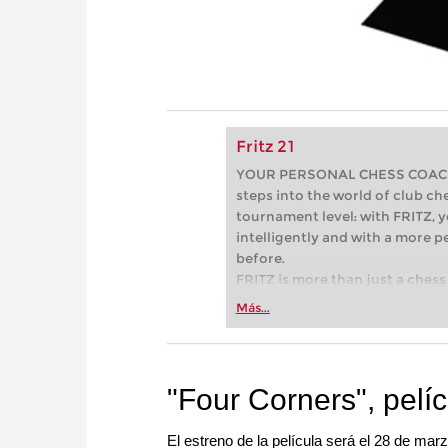
Fritz 21
YOUR PERSONAL CHESS COACH - 
steps into the world of club che
tournament level: with FRITZ, y
intelligently and with a more 
before.
FRITZ is more than just a chess 
Whether you’re taking your firs
Más...
or already playing at a tournam
more efficiently, intelligently
approach than ever before.
"Four Corners", pelí
El estreno de la película será el 28 de ma