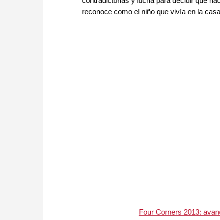
contradictorias y lucha para decidir qué ha
reconoce como el niño que vivía en la casa
Four Corners 2013: avanc