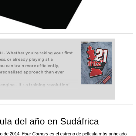
Whether you’re taking your first
ss, or already playing at a
ou can train more efficiently,
personalised approach than ever
engine – it’s a training revolution!
t steps into the world of club chess,
ent level: with FRITZ, you can train
 and with a more personalised
cula del año en Sudáfrica
rzo de 2014.
Four Corners
es el estreno de película más anhelado