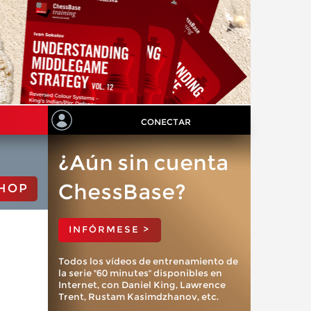
CONECTAR
¿Aún sin cuenta
ChessBase?
HOP
INFÓRMESE >
Todos los vídeos de entrenamiento de
la serie "60 minutes" disponibles en
Internet, con Daniel King, Lawrence
Trent, Rustam Kasimdzhanov, etc.