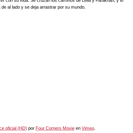
cer con su vida. Se cruzan los caminos de Leila y Farakhan, y lo
 de al lado y se deja arrastrar por su mundo.
e oficial (HD)
por
Four Corners Movie
en
Vimeo
.