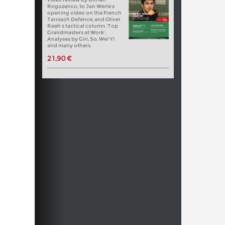
Rogozenco, to Jan Werle’s
opening video on the French
Tarrasch Defence, and Oliver
Reeh’s tactical column ‘Top
Grandmasters at Work’.
Analyses by Giri, So, Wei Yi
and many others.
21,90 €