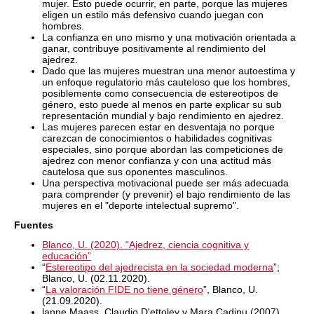
mujer. Esto puede ocurrir, en parte, porque las mujeres
eligen un estilo más defensivo cuando juegan con
hombres.
La confianza en uno mismo y una motivación orientada a
ganar, contribuye positivamente al rendimiento del
ajedrez.
Dado que las mujeres muestran una menor autoestima y
un enfoque regulatorio más cauteloso que los hombres,
posiblemente como consecuencia de estereotipos de
género, esto puede al menos en parte explicar su sub
representación mundial y bajo rendimiento en ajedrez.
Las mujeres parecen estar en desventaja no porque
carezcan de conocimientos o habilidades cognitivas
especiales, sino porque abordan las competiciones de
ajedrez con menor confianza y con una actitud más
cautelosa que sus oponentes masculinos.
Una perspectiva motivacional puede ser más adecuada
para comprender (y prevenir) el bajo rendimiento de las
mujeres en el "deporte intelectual supremo".
Fuentes
Blanco, U. (2020). “Ajedrez, ciencia cognitiva y
educación”
“
Estereotipo del ajedrecista en la sociedad moderna
”;
Blanco, U. (02.11.2020).
“
La valoración FIDE no tiene género
”, Blanco, U.
(21.09.2020).
lanne Maass, Claudio D'ettoley y Mara Cadinu (2007).