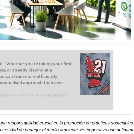
Whether you’re taking your first
ss, or already playing at a
ou can train more efficiently,
personalised approach than ever
engine – it’s a training revolution!
t steps into the world of club chess,
ent level: with FRITZ, you can train
 and with a more personalised
una responsabilidad crucial en la promoción de prácticas sostenibles
 necesidad de proteger el medio ambiente. Es imperativo que definam