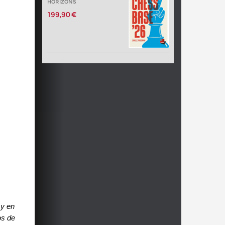
HORIZONS
199,90 €
 y en
os de