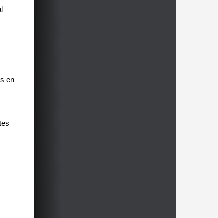
l
es en
tes