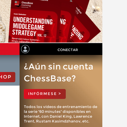
CONECTAR
¿Aún sin cuenta
ChessBase?
HOP
INFÓRMESE >
Todos los vídeos de entrenamiento de
la serie "60 minutes" disponibles en
Internet, con Daniel King, Lawrence
Trent, Rustam Kasimdzhanov, etc.