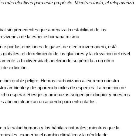
es más efectivas para este propósito. Mientras tanto, el reloj avanza
obal sin precedentes que amenaza la estabilidad de los
brevivencia de la especie humana misma.
nte por las emisiones de gases de efecto invernadero, está
lobales, el derretimiento de los glaciares y la elevación del nivel
vamente la biodiversidad; acelerando su pérdida a un ritmo
 de extinción.
 e inexorable peligro. Hemos carbonizado al extremo nuestra
tro ambiente y desaparecido miles de especies. La reacción de
hecho esperar. Riesgos y amenazas surgen por doquier y nuestros
es aún no alcanzan un acuerdo para enfrentarlos.
cta la salud humana y los hábitats naturales; mientras que la
ropicales, exacerba el cambio climático y la pérdida de