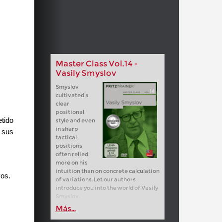
Master Class Vol.14 -
Vasily Smyslov
Smyslov
cultivated a
clear
positional
tido
style and even
in sharp
r sus
tactical
positions
often relied
more on his
intuition than on concrete calculation
vos.
of variations. Let our authors
introduce you into the world of Vasily
Smyslov.
Más...