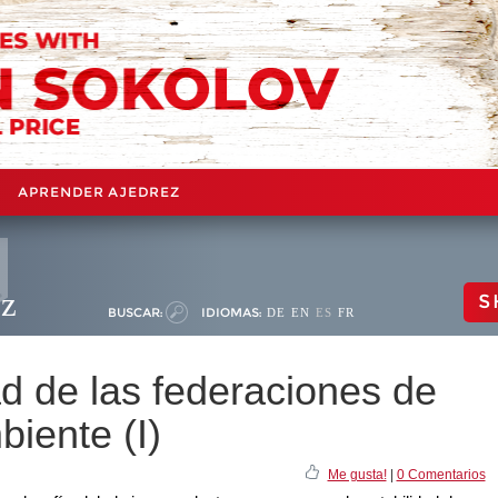
APRENDER AJEDREZ
ez
S
BUSCAR:
IDIOMAS:
DE
EN
ES
FR
d de las federaciones de
biente (I)
Me gusta!
|
0 Comentarios