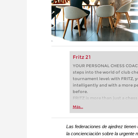
Fritz 21
YOUR PERSONAL CHESS COACH - 
steps into the world of club che
tournament level: with FRITZ, y
intelligently and with a more 
before.
FRITZ is more than just a chess 
Whether you’re taking your firs
Más...
or already playing at a tournam
more efficiently, intelligently
approach than ever before.
Las federaciones de ajedrez tienen 
la concienciación sobre la urgente