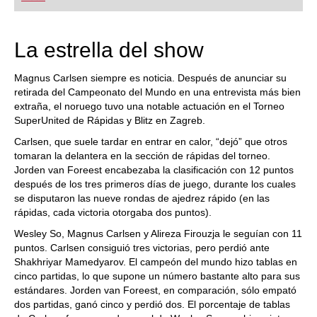
playing at a tournament level: with FRITZ, you can
train more efficiently, intelligently and with a
more personalised approach than ever before.
La estrella del show
Magnus Carlsen siempre es noticia. Después de anunciar su
retirada del Campeonato del Mundo en una entrevista más bien
extraña, el noruego tuvo una notable actuación en el Torneo
SuperUnited de Rápidas y Blitz en Zagreb.
Carlsen, que suele tardar en entrar en calor, “dejó” que otros
tomaran la delantera en la sección de rápidas del torneo.
Jorden van Foreest encabezaba la clasificación con 12 puntos
después de los tres primeros días de juego, durante los cuales
se disputaron las nueve rondas de ajedrez rápido (en las
rápidas, cada victoria otorgaba dos puntos).
Wesley So, Magnus Carlsen y Alireza Firouzja le seguían con 11
puntos. Carlsen consiguió tres victorias, pero perdió ante
Shakhriyar Mamedyarov. El campeón del mundo hizo tablas en
cinco partidas, lo que supone un número bastante alto para sus
estándares. Jorden van Foreest, en comparación, sólo empató
dos partidas, ganó cinco y perdió dos. El porcentaje de tablas