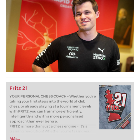
Fritz 21
YOUR PERSONAL CHESS COACH - Whether you’re
taking your first steps into the world of club
chess, or already playing at a tournament level:
with FRITZ, you can train more efficiently,
intelligently and with a more personalised
approach than ever before.
FRITZ is more than just a chess engine – it’s a
training revolution! Whether you’re taking your
first steps into the world of club chess, or already
Más...