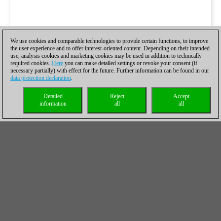
We use cookies and comparable technologies to provide certain functions, to improve
the user experience and to offer interest-oriented content. Depending on their intended
use, analysis cookies and marketing cookies may be used in addition to technically
required cookies.
Here
you can make detailed settings or revoke your consent (if
necessary partially) with effect for the future. Further information can be found in our
data protection declaration
.
Detailed
Reject
Accept
information
all
all