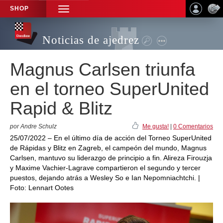
SHOP
TOGGLE
NAVIGATION
Noticias de ajedrez
Magnus Carlsen triunfa
en el torneo SuperUnited
Rapid & Blitz
por Andre Schulz
Me gusta!
|
0 Comentarios
25/07/2022 – En el último día de acción del Torneo SuperUnited
de Rápidas y Blitz en Zagreb, el campeón del mundo, Magnus
Carlsen, mantuvo su liderazgo de principio a fin. Alireza Firouzja
y Maxime Vachier-Lagrave compartieron el segundo y tercer
puestos, dejando atrás a Wesley So e Ian Nepomniachtchi. |
Foto: Lennart Ootes