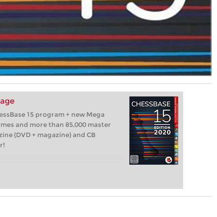
kage
hessBase 15 program + new Mega
games and more than 85,000 master
zine (DVD + magazine) and CB
r!