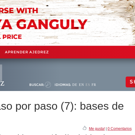
APRENDER AJEDREZ
ez
S
BUSCAR:
IDIOMAS:
DE
EN
ES
FR
o por paso (7): bases de
Me gusta!
|
0 Comentarios