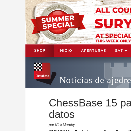
INICIO
APERTURAS
SAT
SHOP
Noticias de ajedr
ChessBase 15 pas
datos
por Nick Murphy