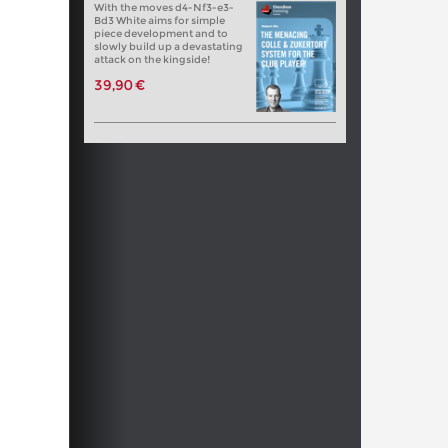
With the moves d4-Nf3-e3-
Bd3 White aims for simple
piece development and to
slowly build up a devastating
attack on the kingside!
39,90 €