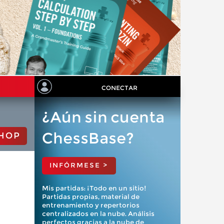
CONECTAR
¿Aún sin cuenta
ChessBase?
HOP
INFÓRMESE >
Mis partidas: ¡Todo en un sitio!
Partidas propias, material de
entrenamiento y repertorios
centralizados en la nube. Análisis
perfectos gracias a la nube de