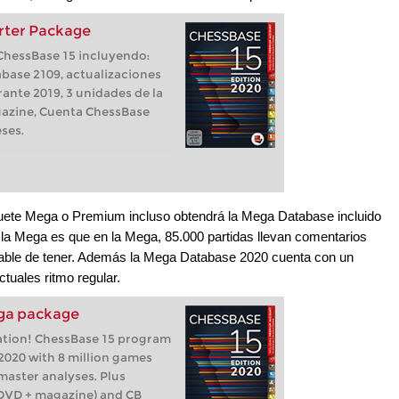
rter Package
 ChessBase 15 incluyendo:
base 2109, actualizaciones
rante 2019, 3 unidades de la
azine, Cuenta ChessBase
ses.
quete Mega o Premium incluso obtendrá la Mega Database incluido
 y la Mega es que en la Mega, 85.000 partidas llevan comentarios
able de tener. Además la Mega Database 2020 cuenta con un
actuales ritmo regular.
ga package
ation! ChessBase 15 program
020 with 8 million games
master analyses. Plus
DVD + magazine) and CB