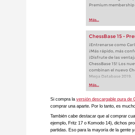
Premium membership f
Más...
ChessBase 15 - P
¡Entrenarse como Car
¡Más rápido, más confo
¡Disfrute de las venta
ChessBase 15! Los nu
combinan el nuevo Che
Mega Database 2019.
Más...
Si compra la
versión descargable pura de
comprar una aparte. Por lo tanto, es muc
También cabe destacar que al comprar cualq
ejemplo, Fritz 17 o Komodo 14), dichos pr
partidas. Eso para la mayoría de la gente y