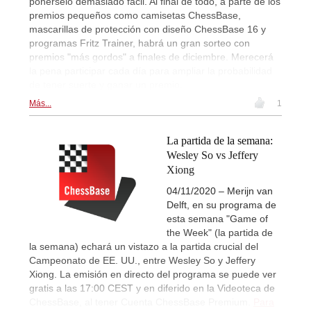
ponérselo demasiado fácil. Al final de todo, a parte de los
premios pequeños como camisetas ChessBase,
mascarillas de protección con diseño ChessBase 16 y
programas Fritz Trainer, habrá un gran sorteo con
premios "más gordos" a finales de diciembre. Merecerá
la pena participar cada día para ampliar la probabilidad
de tener suerte y ganar un premio.
Más...
1
La partida de la semana:
Wesley So vs Jeffery
Xiong
04/11/2020 – Merijn van
Delft, en su programa de
esta semana "Game of
the Week" (la partida de
la semana) echará un vistazo a la partida crucial del
Campeonato de EE. UU., entre Wesley So y Jeffery
Xiong. La emisión en directo del programa se puede ver
gratis a las 17:00 CEST y en diferido en la Videoteca de
ChessBase, al tener Cuenta ChessBase Premium.
Para