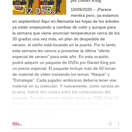
por Daniel King
10/09/2020 – ¡Parece
mentira pero, ya estamos
en septiembre! Aquí en Alemania las hojas de los árboles
ya están empezando a cambiar de color y aunque para
la semana que viene anuncian temperaturas cerca de los
30 grados una vez más, en plan de despedida de
verano, el otoño está tocando en la puerta. Por lo tanto,
esta semana les vamos a presentar la última "oferta
especial de verano" para este año. En esta ocasión,
podrá adquirir un paquete de DVDs por Daniel King por
un precio especial. El paquete incluye más de 50 horas
de material de vídeo trantando los temas "Ataque" y
"Estrategia". Cada jugador ambicioso debería tener ese
material en su colección. Y nuevamente, como cereza en
la tarta, habrá otro sorteo entre los compradores del
paquete. En esta ocasión podrán ganar un DVD (Fritz 15
y Deep Fritz 14) firmados por Magnus Carlsen, Levon
Aronian, Fabiano Caruana, Viswanathan Anand y
algunos jugadores más.
Más...
1