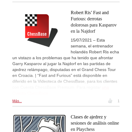
Robert Ris’ Fast and
Furious: derrotas
dolorosas para Kasparov
en la Najdorf
15/07/2021 – Esta
semana, el entrenador
holandés Robert Ris echa
un vistazo a los problemas que ha tenido que afrontar
Garry Kasparov al jugar la Najdorf en las partidas de
ajedrez relámpago, disputadas en el Grand Chess Tour
en Croacia. | “Fast and Furious” está disponible en
diferido en la Videoteca de ChessBase, para los clientes
con Cuenta ChessBase Premium. Para registar
una
Cuenta ChessBase
.
Más...
1
Clases de ajedrez y
sesiones de análisis online
en Playchess