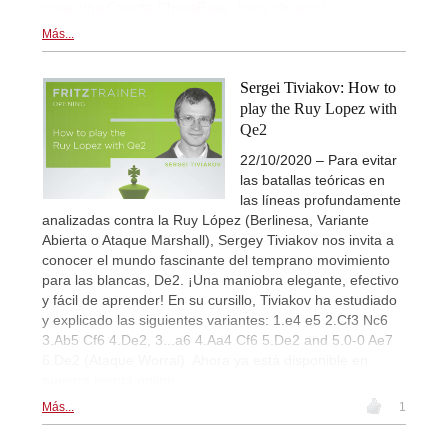
crear una Cuenta ChessBase, haga clic aquí
.
Más...
Sergei Tiviakov: How to
play the Ruy Lopez with
Qe2
22/10/2020 – Para evitar
las batallas teóricas en
las líneas profundamente
analizadas contra la Ruy López (Berlinesa, Variante
Abierta o Ataque Marshall), Sergey Tiviakov nos invita a
conocer el mundo fascinante del temprano movimiento
para las blancas, De2. ¡Una maniobra elegante, efectivo
y fácil de aprender! En su cursillo, Tiviakov ha estudiado
y explicado las siguientes variantes: 1.e4 e5 2.Cf3 Nc6
3.Ab5 Cf6 4.De2, 3...a6 4.Aa4 Cf6 5.De2 and 5.0-0 Ae7
6.De2 (Ataque Worral). Ahora ya está disponible en
nuestra tienda online.
Más...
1