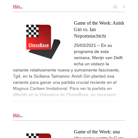
Más...
1
Game of the Week: Anish
Giri vs. Ian
Nepomniachtchi
25/03/2021 – En su
programa de esta
semana, Merijn van Delft
echa un vistazo la
variante relativamente nueva y sumamente fascinante,
7g4, en la Siciliana Taimanov. Anish Giri planteó esa
variante para ganar una partida crucial reciente en el
Magnus Carlsen Invitational. Para ver la partida en
diferido en la Videoteca de ChessBase, es necesario
tener una Cuenta ChessBase Premium. Para crear una
Cuenta ChessBase Premium, haga clic aquí.
Más...
Game of the Week: una