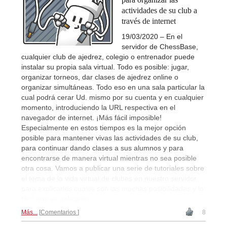
actividades de su club a
través de internet
19/03/2020 – En el
servidor de ChessBase,
cualquier club de ajedrez, colegio o entrenador puede
instalar su propia sala virtual. Todo es posible: jugar,
organizar torneos, dar clases de ajedrez online o
organizar simultáneas. Todo eso en una sala particular la
cual podrá cerar Ud. mismo por su cuenta y en cualquier
momento, introduciendo la URL respectiva en el
navegador de internet. ¡Más fácil imposible!
Especialmente en estos tiempos es la mejor opción
posible para mantener vivas las actividades de su club,
para continuar dando clases a sus alumnos y para
encontrarse de manera virtual mientras no sea posible
otra cosa. Vamos a publicar una serie de tutoriales sobre
el tema de la vida virtual de clubes en nuestro servidor
para explicarles cuáles son las muchas posibilidades y lo
fácil que es aplicarlas.
Más...
Comentarios
8