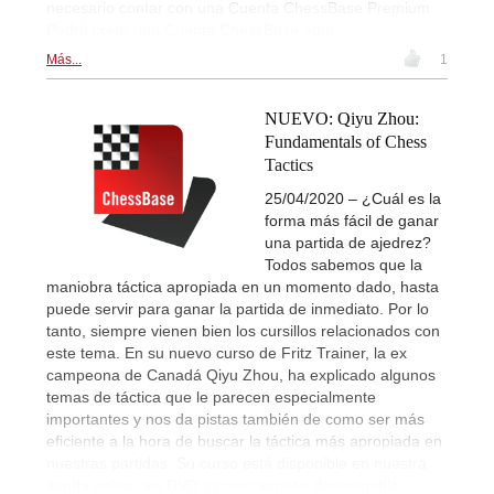
necesario contar con una Cuenta ChessBase Premium.
Podrá crear una Cuenta ChessBase
aquí
.
Más...
1
NUEVO: Qiyu Zhou:
Fundamentals of Chess
Tactics
25/04/2020 – ¿Cuál es la
forma más fácil de ganar
una partida de ajedrez?
Todos sabemos que la
maniobra táctica apropiada en un momento dado, hasta
puede servir para ganar la partida de inmediato. Por lo
tanto, siempre vienen bien los cursillos relacionados con
este tema. En su nuevo curso de Fritz Trainer, la ex
campeona de Canadá Qiyu Zhou, ha explicado algunos
temas de táctica que le parecen especialmente
importantes y nos da pistas también de como ser más
eficiente a la hora de buscar la táctica más apropiada en
nuestras partidas. Su curso está disponible en nuestra
tienda online, en DVD y como versión descargable.