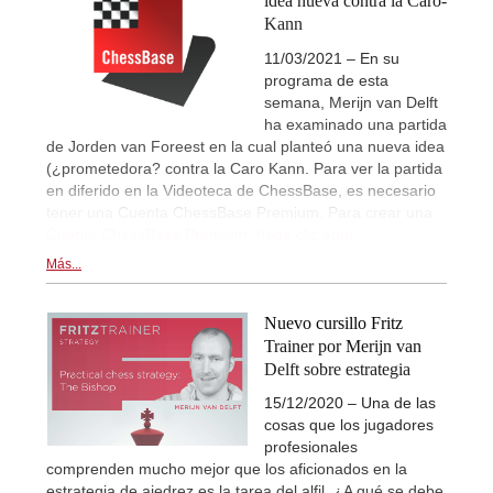
idea nueva contra la Caro-
Kann
11/03/2021 – En su
programa de esta
semana, Merijn van Delft
ha examinado una partida
de Jorden van Foreest en la cual planteó una nueva idea
(¿prometedora? contra la Caro Kann. Para ver la partida
en diferido en la Videoteca de ChessBase, es necesario
tener una Cuenta ChessBase Premium. Para crear una
Cuenta ChessBase Premium, haga clic aquí.
Más...
Nuevo cursillo Fritz
Trainer por Merijn van
Delft sobre estrategia
15/12/2020 – Una de las
cosas que los jugadores
profesionales
comprenden mucho mejor que los aficionados en la
estrategia de ajedrez es la tarea del alfil. ¿A qué se debe