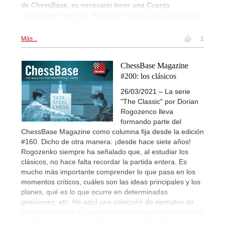
de ChessBase, es necesario tener una Cuenta
ChessBase Premium. Para crear una
Cuenta ChessBase
Premium, haga clic aquí.
Más...
1
ChessBase Magazine
#200: los clásicos
26/03/2021 – La serie
"The Classic" por Dorian
Rogozenco lleva
formando parte del
ChessBase Magazine como columna fija desde la edición
#160. Dicho de otra manera: ¡desde hace siete años!
Rogozenko siempre ha señalado que, al estudiar los
clásicos, no hace falta recordar la partida entera. Es
mucho más importante comprender lo que pasa en los
momentos críticos, cuáles son las ideas principales y los
planes, qué es lo que ocurre en determinadas
posiciones, etc. He aquí una colección de ejemplos de
las explicaciones a cargo de Dorian Rogozenco en forma
de vídeo, tal y como salen en el ChessBase Magazine.