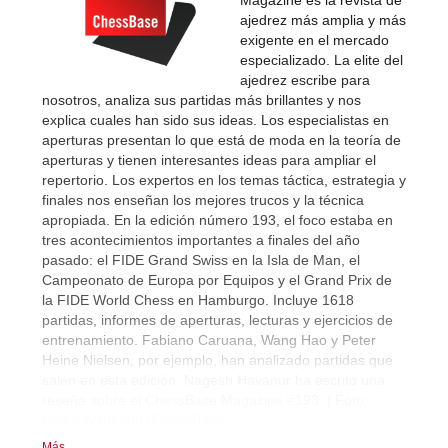
Magazine es la revista de
ajedrez más amplia y más
exigente en el mercado
especializado. La elite del
ajedrez escribe para
nosotros, analiza sus partidas más brillantes y nos
explica cuales han sido sus ideas. Los especialistas en
aperturas presentan lo que está de moda en la teoría de
aperturas y tienen interesantes ideas para ampliar el
repertorio. Los expertos en los temas táctica, estrategia y
finales nos enseñan los mejores trucos y la técnica
apropiada. En la edición número 193, el foco estaba en
tres acontecimientos importantes a finales del año
pasado: el FIDE Grand Swiss en la Isla de Man, el
Campeonato de Europa por Equipos y el Grand Prix de
la FIDE World Chess en Hamburgo. Incluye 1618
partidas, informes de aperturas, lecturas y ejercicios de
entrenamiento. Fabiano Caruana, Wang Hao y Peter
Heine Nielsen, por ejemplo, han analizado partidas que
salen en esta edición. Nagesh Havanur ha escrito una
reseña sobre el ChessBase Magazine #193. | Foto:
Nadja Wittmann (ChessBase)
Más...