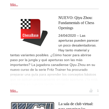
Más...
NUEVO: Qiyu Zhou:
Fundamentals of Chess
Openings
24/04/2020 – Las
aperturas pueden parecer
un poco desalentadoras.
Hay tanto material y
tantas variantes posibles. ¿Cómo hacer para abrirse
paso por la jungla y qué aperturas son las más
importantes? La jugadora canadiense Qiyu Zhou en su
nuevo curso de la serie Fritz Trainer ha procurado
preparar una guía para aprender los conceptos básicos
que se aplican prácticamente en cada apertura. ¡Ya está
disponible en nuestra tienda online!
Más...
1
La sala de club virtual:
para organizar las