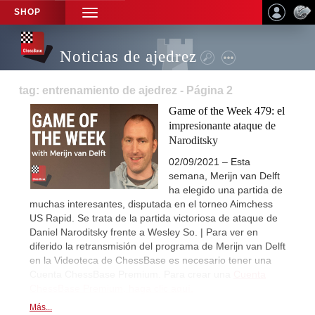
SHOP
TOGGLE
NAVIGATION
Noticias de ajedrez
tag: entrenamiento de ajedrez - Página 2
Game of the Week 479: el
impresionante ataque de
Naroditsky
02/09/2021 – Esta
semana, Merijn van Delft
ha elegido una partida de
muchas interesantes, disputada en el torneo Aimchess
US Rapid. Se trata de la partida victoriosa de ataque de
Daniel Naroditsky frente a Wesley So. | Para ver en
diferido la retransmisión del programa de Merijn van Delft
en la Videoteca de ChessBase es necesario tener una
Cuenta ChessBase Premium. Para crear una
Cuenta
ChessBase Premium, haga clic aquí.
Más...