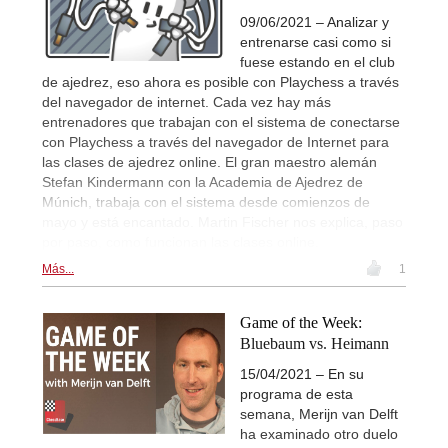
09/06/2021 – Analizar y
entrenarse casi como si
fuese estando en el club
de ajedrez, eso ahora es posible con Playchess a través
del navegador de internet. Cada vez hay más
entrenadores que trabajan con el sistema de conectarse
con Playchess a través del navegador de Internet para
las clases de ajedrez online. El gran maestro alemán
Stefan Kindermann con la Academia de Ajedrez de
Múnich, trabaja con el sistema desde comienzos de
mayo y está encantado. Martin Fischer nos explica, paso
por paso, como funcionan las clases online.
Más...
1
Game of the Week:
Bluebaum vs. Heimann
15/04/2021 – En su
programa de esta
semana, Merijn van Delft
ha examinado otro duelo