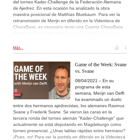
del torneo Kader-Challenge de la Federación Alemana
de Ajedrez. En esta ocasión ha analizado la obra
maestra posicional de Matthias Bluebaum. Para ver la
retransmisión de Merijn en diferido en la Videoteca de
ChessBase, es necesario tener una Cuenta ChessBase
Premium. Para crear una
Cuenta ChessBase Premium,
haga clic aquí.
Más...
1
Game of the Week: Svane
vs. Svane
08/04/2021 – En su
programa de esta
semana, Merijn van Delft
ha examinado un duelo
entre dos hermanos ajedrecistas, los alemanes Rasmus
Svane y Frederik Svane. Se vieron las caras en la
tercera ronda del torneo alemán "Kader-Challenge" que
actualmente se está disputando en Magdeburgo como
torneo presencial. ¿Unas tablas rápidas entre hermano?
¡Pues, no! Para ver la partida en diferido en la Videoteca