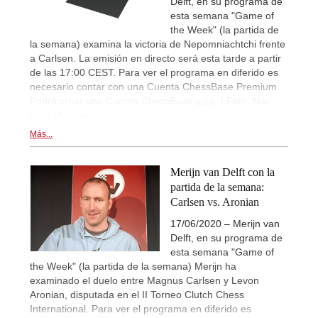
Delft, en su programa de
esta semana "Game of
the Week" (la partida de
la semana) examina la victoria de Nepomniachtchi frente
a Carlsen. La emisión en directo será esta tarde a partir
de las 17:00 CEST. Para ver el programa en diferido es
necesario contar con una Cuenta ChessBase Premium.
Podrá crear una Cuenta ChessBase
aquí
. | Foto: Niki
Riga (Archive)
Más...
Merijn van Delft con la
partida de la semana:
Carlsen vs. Aronian
17/06/2020 – Merijn van
Delft, en su programa de
esta semana "Game of
the Week" (la partida de la semana) Merijn ha
examinado el duelo entre Magnus Carlsen y Levon
Aronian, disputada en el II Torneo Clutch Chess
International. Para ver el programa en diferido es