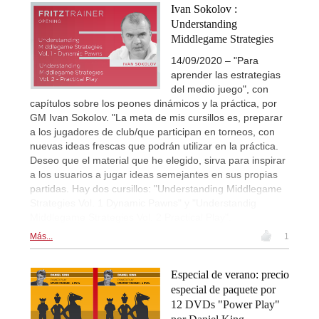
Ivan Sokolov :
Understanding
Middlegame Strategies
14/09/2020 – "Para
aprender las estrategias
del medio juego", con
capítulos sobre los peones dinámicos y la práctica, por
GM Ivan Sokolov. "La meta de mis cursillos es, preparar
a los jugadores de club/que participan en torneos, con
nuevas ideas frescas que podrán utilizar en la práctica.
Deseo que el material que he elegido, sirva para inspirar
a los usuarios a jugar ideas semejantes en sus propias
partidas. Hay dos cursillos: "Understanding Middlegame
Strategies Vol. 1 Dynamic Pawns" y "Understandig
Middlegame Strategies Vol. 2 Practical Play".
Más...
1
Especial de verano: precio
especial de paquete por
12 DVDs "Power Play"