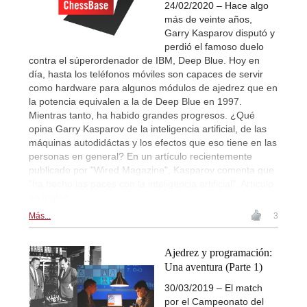
24/02/2020 – Hace algo
más de veinte años,
Garry Kasparov disputó y
perdió el famoso duelo
contra el súperordenador de IBM, Deep Blue. Hoy en
día, hasta los teléfonos móviles son capaces de servir
como hardware para algunos módulos de ajedrez que en
la potencia equivalen a la de Deep Blue en 1997.
Mientras tanto, ha habido grandes progresos. ¿Qué
opina Garry Kasparov de la inteligencia artificial, de las
máquinas autodidáctas y los efectos que eso tiene en las
personas en general? En un artículo recientemente
publicado por "Wired Magazine", Kasparov comenta que
"ha hecho las paces con la inteligencia artificial". Artículo
en inglés.
Más...
3
Ajedrez y programación:
Una aventura (Parte 1)
30/03/2019 – El match
por el Campeonato del