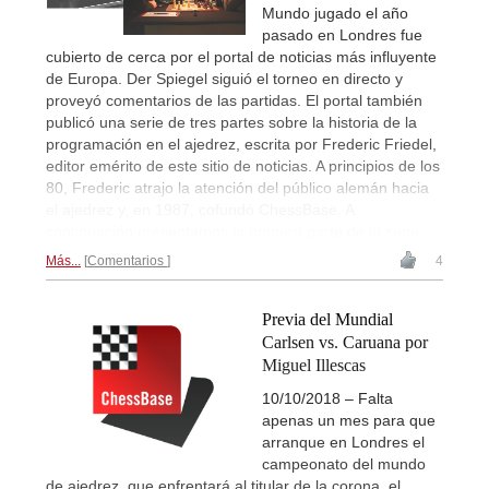
Mundo jugado el año
pasado en Londres fue
cubierto de cerca por el portal de noticias más influyente
de Europa. Der Spiegel siguió el torneo en directo y
proveyó comentarios de las partidas. El portal también
publicó una serie de tres partes sobre la historia de la
programación en el ajedrez, escrita por Frederic Friedel,
editor emérito de este sitio de noticias. A principios de los
80, Frederic atrajo la atención del público alemán hacia
el ajedrez y, en 1987, cofundó ChessBase. A
continuación presentamos la primera parte de la serie.
Más...
Comentarios
4
Previa del Mundial
Carlsen vs. Caruana por
Miguel Illescas
10/10/2018 – Falta
apenas un mes para que
arranque en Londres el
campeonato del mundo
de ajedrez, que enfrentará al titular de la corona, el