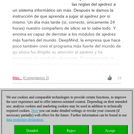
las reglas del ajedrez a
un sistema informático sin más. Después le damos la
instrucción de que aprenda a jugar al ajedrez por si
mismo. Un día más tarde (sí, correcto, únicamente 24
horas) nuestro compañero de silicio se lo sabe todo. Y
encima es capaz de derrotar a los módulos de ajedrez
más fuertes del mundo. DeepMind, la empresa que hace
poco también creó el programa más fuerte del mundo de
go ahora ha dirigido su atención al ajedrez y ha
anunciado un resultado alucinante. El protagonista se
llama AlphaZero. | Foto: captura de pantalla del vídeo de
DeepMind
Más...
Comentarios 2
18
1
We use cookies and comparable technologies to provide certain functions, to improve
the user experience and to offer interest-oriented content. Depending on their intended
use, analysis cookies and marketing cookies may be used in addition to technically
required cookies.
Here
you can make detailed settings or revoke your consent (if
necessary partially) with effect for the future. Further information can be found in our
data protection declaration
.
Política de privacidad
|
Pie de imprenta
|
Para contactar
|
Cookies Management
|
Detailed
Reject
Accept