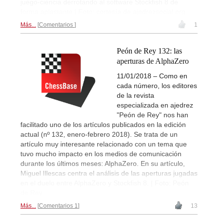
juego-ciencia derrotando al software Stockfish 8 de
forma aplastante.| Foto: cortesía de ajedrezsocial.org
Más...
Comentarios
1
Peón de Rey 132: las
aperturas de AlphaZero
11/01/2018 – Como en
cada número, los editores
de la revista
especializada en ajedrez
"Peón de Rey" nos han
facilitado uno de los artículos publicados en la edición
actual (nº 132, enero-febrero 2018). Se trata de un
artículo muy interesante relacionado con un tema que
tuvo mucho impacto en los medios de comunicación
durante los últimos meses: AlphaZero. En su artículo,
Miguel Illescas centra el análisis de las aperturas jugadas
en el duelo entre AlphaZero y Stockfish 8. | Foto: Peón
de Rey
Más...
Comentarios 1
13