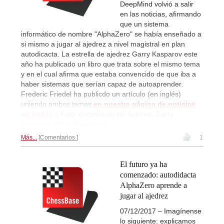
DeepMind volvió a salir
en las noticias, afirmando
que un sistema
informático de nombre "AlphaZero" se había enseñado a
si mismo a jugar al ajedrez a nivel magistral en plan
autodicacta. La estrella de ajedrez Garry Kasparov este
año ha publicado un libro que trata sobre el mismo tema
y en el cual afirma que estaba convencido de que iba a
haber sistemas que serían capaz de autoaprender.
Frederic Friedel ha publicdo un artículo (en inglés)
uniendo ambos temas
en nuestra página de noticias
en inglés
. | Foto: cortesía de los autores, Garry
Kasparov y Mig Greengard
Más...
Comentarios
1
El futuro ya ha
comenzado: autodidacta
AlphaZero aprende a
jugar al ajedrez
07/12/2017 – Imagínense
lo siguiente: explicamos