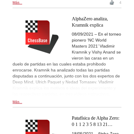
Más...
4
AlphaZero analiza,
Kramnik explica
08/09/2021 – En el torneo
pionero ‘NC World
Masters 2021’ Vladimir
Kramnik y Vishy Anand se
vieron las caras en un
duelo de partidas en las cuales estaba prohibodo
enrocarse. Kramnik ha analizado todas las partidas
disputadas a continuación, junto con los dos expertos de
Deep Mind, Ulrich Paquet y Nedad Tomasev. Vladimir
Kramnik explica los motivos e ideas del experimiento y
las respectivas partidas, en tres vídeos instructivos.
Más...
Patafísica de Alpha Zero:
0 1 1 2 3 5 8 13 21…
18/05/2021 – Alpha Zero.