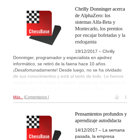
Chrilly Donninger acerca
de AlphaZero: los
sistemas Alfa-Beta y
Montecarlo, los premios
por encajar bofetadas y la
endogamia
19/12/2017 – Chrilly
Donninger, programador y especialista en ajedrez
informático, se retiró de la faena hace 10 años.
¡Desafortunadamente! Desde luego, no se ha olvidado
de sus conocimientos y está al tanto de todo. Le hemos
rogado que nos diera su opinión acerca de AlphaZero en
este artículo. | Foto: del archivo de ChessBase
Más...
Comentarios
1
Pensamientos profundos y
aprendizaje autodidacta
14/12/2017 – La semana
pasada, la empresa