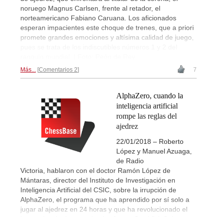
noruego Magnus Carlsen, frente al retador, el
norteamericano Fabiano Caruana. Los aficionados
esperan impacientes este choque de trenes, que a priori
promete grandes emociones y altísima calidad de juego,
pues se trata de los indiscutibles números 1 y 2 del
ranquin mundial. | Foto: Peón de Rey
Más...
Comentarios 2
7
AlphaZero, cuando la
inteligencia artificial
rompe las reglas del
ajedrez
22/01/2018 – Roberto
López y Manuel Azuaga,
de Radio
Victoria, hablaron con el doctor Ramón López de
Mántaras, director del Instituto de Investigación en
Inteligencia Artificial del CSIC, sobre la irrupción de
AlphaZero, el programa que ha aprendido por sí solo a
jugar al ajedrez en 24 horas y que ha revolucionado el