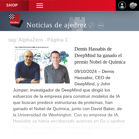
SHOP
TOGGLE
NAVIGATION
Noticias de ajedrez
tag: AlphaZero - Página 1
Demis Hassabis de
DeepMind ha ganado el
premio Nobel de Química
09/10/2024 – Demis
Hassabis, CEO de
DeepMind, y John
Jumper, investigador de DeepMind que dirigió los
esfuerzos de la empresa para construir modelos de IA
que buscan predecir estructuras de proteínas, han
ganado el Nobel de Química, junto con David Baker, de
la Universidad de Washington. Con su empresa de IA,
Hassabis ya había encabezado avances en Go y ajedrez
con AlphaGo y AlphaZero, y ahora ha ganado el Nobel
gracias a AlphaFold2. | Fotos: DeepMind