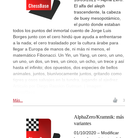
El alfa del aleph
trascendente, la cabeza
de buey mesopotámico,
el punto donde estaban
todos los puntos del inmortal cuento de Jorge Luis
Borges junto con el cero hindú que ayuda a enfrentarse
a la nada; el cero trasladado por la cultura árabe para
llegar a Europa de manos de, ni más ni menos, el
matemático Fibonacci. Un Yin, un Yang, un cero, un uno,
un uno, un dos, un tres, un cinco, un ocho, un trece y así
hasta el infinito; dos opuestos, dos especies de bellos
animales, juntos, biunívocamente juntos, gritando como
tigres y osos salvajes en la tundra, jugando al ajedrez.
Artículo por Diego Rasskin Gutman. | Imagen:
ChessBase
Más...
3
AlphaZero/Kramnik: más
variantes
01/10/2020 – Modificar