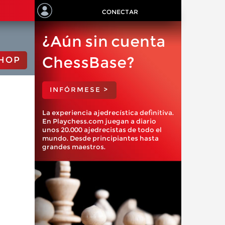
CONECTAR
¿Aún sin cuenta
ChessBase?
HOP
INFÓRMESE >
La experiencia ajedrecística definitiva.
En Playchess.com juegan a diario
unos 20.000 ajedrecistas de todo el
mundo. Desde principiantes hasta
grandes maestros.