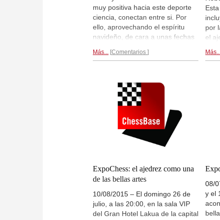
muy positiva hacia este deporte
Esta
ciencia, conectan entre si. Por
incl
ello, aprovechando el espíritu
por 
navideño, de cara a unas fechas
el a
en las que nos damos cuenta de
junt
Más...
Comentarios
Más..
lo que realmente importa y de la
amig
gente que nos rodea, hemos
Anai
organizado un festival
Réco
internacional, una fusión de
605 
torneo y concurso solidarios
minu
dedicada a los niños.
Los
el r
detalles...
con 
prog
ExpoChess: el ajedrez como una
Expo
de las bellas artes
08/0
y el
10/08/2015 – El domingo 26 de
acon
julio, a las 20:00, en la sala VIP
bell
del Gran Hotel Lakua de la capital