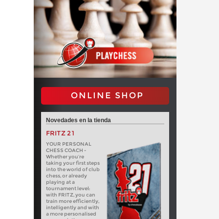
ONLINE SHOP
Novedades en la tienda
FRITZ 21
YOUR PERSONAL
CHESS COACH -
Whether you’re
taking your first steps
into the world of club
chess, or already
playing at a
tournament level:
with FRITZ, you can
train more efficiently,
intelligently and with
a more personalised