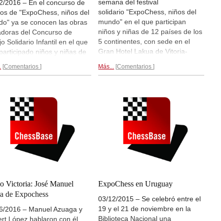
semana del festival
2/2016 – En el concurso de
solidario "ExpoChess, niños del
jos de "ExpoChess, niños del
mundo" en el que participan
o" ya se conocen las obras
niños y niñas de 12 países de los
doras del Concurso de
5 continentes, con sede en el
o Solidario Infantil en el que
Gran Hotel Lakua de Vitoria-
participado niños y niñas de
Gasteiz. Es una fusión de
aíses de 5 continentes,
.
Comentarios
Más...
Comentarios
concurso de dibujo y torneo
mando una riqueza cultural
solidario entre niños de 8 y 12
me y creando una red
años de cada país participante y
stica que nos acerca más a la
tiene el objetivo de enviar ayudas
ura transversal de Ajedrez y la
a los países más necesitados
n que ella crea, en este caso
como Congo, Uganda, Nepal...
nuestro futuro, los niños del
que participan en el festival. Las
do.
Las obras de los jóvenes
partidas se disputarán en
res...
Playchess.com, el servidor de
ChessBase.
Los detalles...
o Victoria: José Manuel
ExpoChess en Uruguay
ra de Expochess
03/12/2015 – Se celebró entre el
19 y el 21 de noviembre en la
6/2016 – Manuel Azuaga y
Biblioteca Nacional una
rt López hablaron con él.