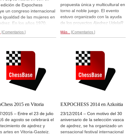
propuesta única y multicultural en
 edición de Expochess
torno al noble juego. El evento
uye un congreso internacional
estuvo organizado con la ayuda
la igualdad de las mujeres en
de los proyectos
Ajedrez UdelaR
jedrez. En los años 1970,
y
Ajedrez para la Convivencia
,
o a su hermano Jaime y unos
.
Comentarios
Más...
Comentarios
ambos coordinados por el
os, fundó el club de ajedrez
experto Esteban Jaureguízar.
tasuna Berri. Organizó un
Reportaje por Manuel Azuaga...
rd Guinness en 1982 con
partidas en 31 horas y 42
tos; colaboró para organizar
écord de Europa en Bilbao,
3.131 jugadores.
El
rama de radio...
Chess 2015 en Vitoria
EXPOCHESS 2014 en Azkoitia
7/2015 – Entre el 23 de julio
23/12/2014 – Con motivo del 30
 16 de agosto se celebrará el
aniversario de la selección vasca
tecimiento de ajedrez y
de ajedrez, se ha organizado un
as artes en Vitoria-Gasteiz.
sensacional festival internacional