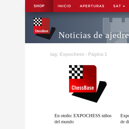
INICIO
APERTURAS
SAT
SHOP
Noticias de ajedr
tag: Expochess - Página 1
En otoño: EXPOCHESS niños
Expo
del mundo
de d