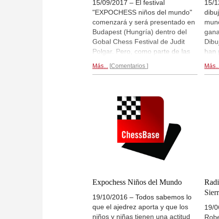
15/09/2017 – El festival
15/1
"EXPOCHESS niños del mundo"
dibu
comenzará y será presentado en
mund
Budapest (Hungría) dentro del
gana
Gobal Chess Festival de Judit
Dibuj
Polgar. Pero, como parte de las
han 
competiciones se disputan a
12 p
Más...
Comentarios
Más..
través de Internet en el servidor
plas
de ChessBase con lo cual en total
enor
participarán niños de más de 20
artí
países en todo el mundo. Como
cult
siempre también habrá un
unió
concurso de dibujos internacional
con 
y la idea que está detrás de todo
mun
aquello, es fomentar la amistad
pinto
intercultural e internacional.
Expochess Niños del Mundo
Radi
Sier
19/10/2016 – Todos sabemos lo
que el ajedrez aporta y que los
19/0
niños y niñas tienen una actitud
Robe