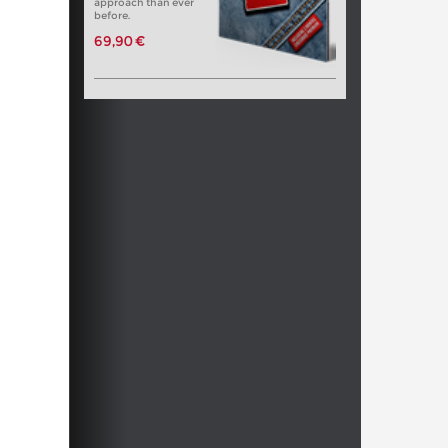
approach than ever
before.
69,90 €