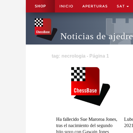
INICIO
APERTURAS
SAT
SHOP
Noticias de ajedr
tag: necrologia - Página 1
Ha fallecido Sue Maroroa Jones,
Lubo
tras el nacimiento del segundo
202
hijo suyo con Gawain Jones