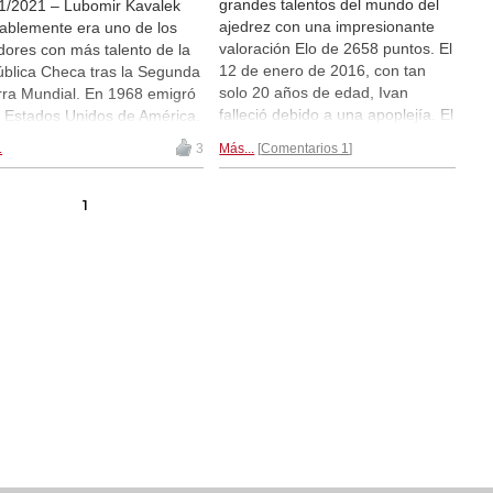
grandes talentos del mundo del
1/2021 – Lubomir Kavalek
ajedrez con una impresionante
ablemente era uno de los
valoración Elo de 2658 puntos. El
dores con más talento de la
12 de enero de 2016, con tan
blica Checa tras la Segunda
solo 20 años de edad, Ivan
ra Mundial. En 1968 emigró
falleció debido a una apoplejía. El
s Estados Unidos de América.
mundo del ajedrez está
lek trabajaba como jugador
.
3
Más...
Comentarios 1
conmocionado. El ganador de la
jedrez profesional,
Copa de Rusia 2015 ya no está
nizador de torneos,
con nosotros.
En su recuerdo...
enador, y periodista
1
cializado en ajedrez. Ayer
mir Kavalek murió de
er.