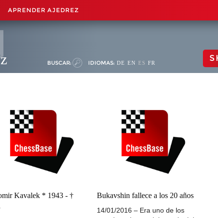
APRENDER AJEDREZ
ez
S
BUSCAR:
IDIOMAS:
DE
EN
ES
FR
mir Kavalek * 1943 - †
Bukavshin fallece a los 20 años
1
14/01/2016 – Era uno de los