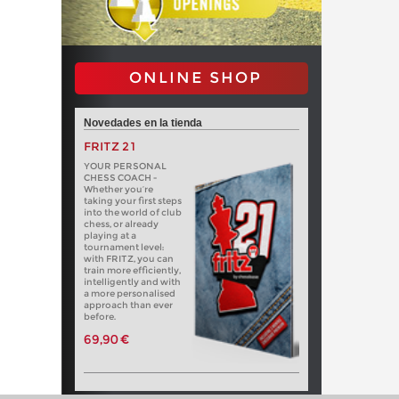
ONLINE SHOP
Novedades en la tienda
FRITZ 21
YOUR PERSONAL
CHESS COACH -
Whether you’re
taking your first steps
into the world of club
chess, or already
playing at a
tournament level:
with FRITZ, you can
train more efficiently,
intelligently and with
a more personalised
approach than ever
before.
69,90 €