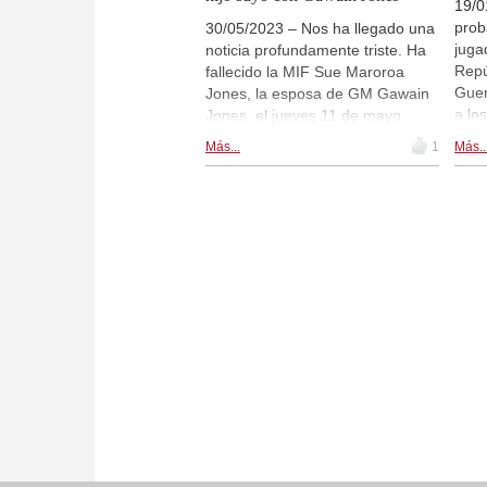
19/0
prob
30/05/2023 – Nos ha llegado una
juga
noticia profundamente triste. Ha
Repú
fallecido la MIF Sue Maroroa
Guer
Jones, la esposa de GM Gawain
a lo
Jones, el jueves 11 de mayo,
Kava
poco después de dar a luz a su
Más...
1
Más..
de a
segundo hijo, Daniel. La
orga
Federación Inglesa ha publicado
entr
una necrologia... | Foto: Alina
espe
L'Ami, Wijk aan Zee 2017
Lubo
cánc