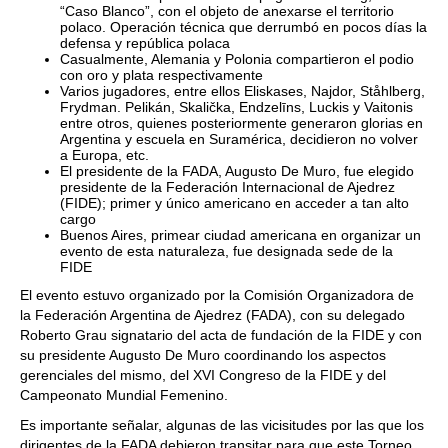
“Caso Blanco”, con el objeto de anexarse el territorio
polaco. Operación técnica que derrumbó en pocos días la
defensa y república polaca
Casualmente, Alemania y Polonia compartieron el podio
con oro y plata respectivamente
Varios jugadores, entre ellos Eliskases, Najdor, Ståhlberg,
Frydman. Pelikán, Skalička, Endzelīns, Luckis y Vaitonis
entre otros, quienes posteriormente generaron glorias en
Argentina y escuela en Suramérica, decidieron no volver
a Europa, etc.
El presidente de la FADA, Augusto De Muro, fue elegido
presidente de la Federación Internacional de Ajedrez
(FIDE); primer y único americano en acceder a tan alto
cargo
Buenos Aires, primear ciudad americana en organizar un
evento de esta naturaleza, fue designada sede de la
FIDE
El evento estuvo organizado por la Comisión Organizadora de
la Federación Argentina de Ajedrez (FADA), con su delegado
Roberto Grau signatario del acta de fundación de la FIDE y con
su presidente Augusto De Muro coordinando los aspectos
gerenciales del mismo, del XVI Congreso de la FIDE y del
Campeonato Mundial Femenino.
Es importante señalar, algunas de las vicisitudes por las que los
dirigentes de la FADA debieron transitar para que este Torneo