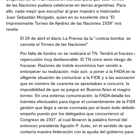
de las Naciones pudiera celebrarse en tierras argentinas. Para
ello, nada mejor que escuchar al gran maestro e historiador
Juan Sebastián Morgado, quien en su excelente obra “El
Impresionante Torneo de Ajedrez de las Naciones 1939” nos
revela:
El 26 de abril el diario La Prensa da la “¡noticia bomba: se
cancela el Torneo de las Naciones!”
Por falta de fondos no se realizará el TN. Tendrá el fracaso
repercusión muy desfavorable. El TN corre serio riesgo de
fracasar. Razones de índole económica han venido a
entorpecer su realización; más aún, a poner a la FADA en l
afligente situación de comunicar a la FIDE y a las asociacio
que en número de cuarenta se aprestaban a concurrir, la
imposibilidad de que se juegue en Buenos Aires el magno
torneo. En una extensa comunicación, la FADA detalla los
trámites efectuados para lograr el consentimiento de la FID
gestión que llegó a verse coronada por el buen éxito debido
empeño puesto por los delegados que concurrieron al
Congreso de 1937, al cual llevaron la palabra formal del
entonces presidente Agustín P. Justo, en el sentido de que
contaría nuestra federación con la ayuda del gobierno para