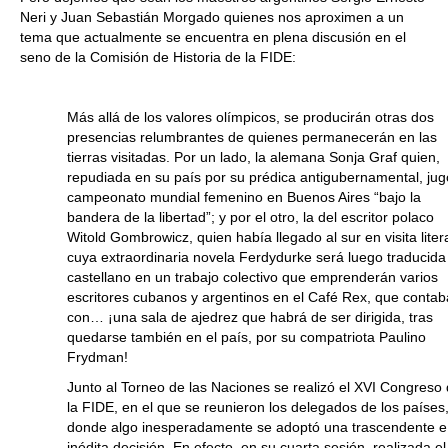
Neri y Juan Sebastián Morgado quienes nos aproximen a un
tema que actualmente se encuentra en plena discusión en el
seno de la Comisión de Historia de la FIDE:
Más allá de los valores olímpicos, se producirán otras dos
presencias relumbrantes de quienes permanecerán en las
tierras visitadas. Por un lado, la alemana Sonja Graf quien,
repudiada en su país por su prédica antigubernamental, jug
campeonato mundial femenino en Buenos Aires “bajo la
bandera de la libertad”; y por el otro, la del escritor polaco
Witold Gombrowicz, quien había llegado al sur en visita litera
cuya extraordinaria novela Ferdydurke será luego traducida
castellano en un trabajo colectivo que emprenderán varios
escritores cubanos y argentinos en el Café Rex, que contab
con… ¡una sala de ajedrez que habrá de ser dirigida, tras
quedarse también en el país, por su compatriota Paulino
Frydman!
Junto al Torneo de las Naciones se realizó el XVI Congreso
la FIDE, en el que se reunieron los delegados de los países
donde algo inesperadamente se adoptó una trascendente e
inédita decisión. En efecto, en su cuarta sesión, realizada el