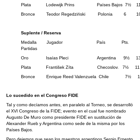
Plata Lodewijk Prins Países Bajos 7½ 1
Bronce Teodor Regedziński Polonia 6 1
Suplente / Reserva
Medalla Jugador País Pts.
Partidas
Oro Isaías Pleci Argentina 9½ 1
Plata František Zíta Checoslov. 7½ 11
Bronce Enrique Reed Valenzuela Chile 7½ 1
Lo sucedido en el Congreso FIDE
Tal y como decíamos antes, en paralelo al Torneo, se desarrolló
el XVI Congreso de la FIDE; evento en el cual fue nombrado
Augusto De Muro como presidente FIDE en sustitución de
Alexander Rueb y Argentina como sede de la misma por los
Países Bajos.
Pero dejemos que sean los maestros argentinos Sergio Ernesto