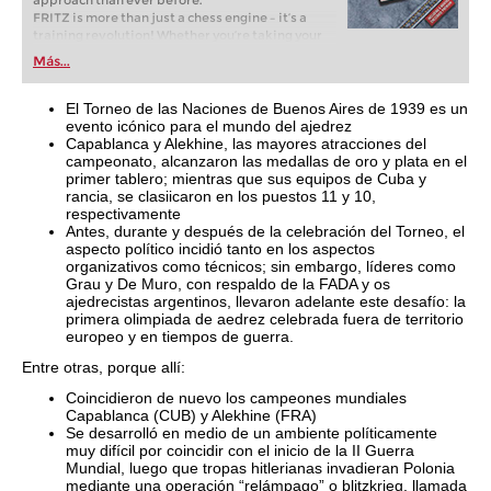
approach than ever before.
FRITZ is more than just a chess engine – it’s a
training revolution! Whether you’re taking your
first steps into the world of club chess, or already
Más...
playing at a tournament level: with FRITZ, you can
train more efficiently, intelligently and with a
more personalised approach than ever before.
El Torneo de las Naciones de Buenos Aires de 1939 es un
evento icónico para el mundo del ajedrez
Capablanca y Alekhine, las mayores atracciones del
campeonato, alcanzaron las medallas de oro y plata en el
primer tablero; mientras que sus equipos de Cuba y
rancia, se clasiicaron en los puestos 11 y 10,
respectivamente
Antes, durante y después de la celebración del Torneo, el
aspecto político incidió tanto en los aspectos
organizativos como técnicos; sin embargo, líderes como
Grau y De Muro, con respaldo de la FADA y os
ajedrecistas argentinos, llevaron adelante este desafío: la
primera olimpiada de aedrez celebrada fuera de territorio
europeo y en tiempos de guerra.
Entre otras, porque allí:
Coincidieron de nuevo los campeones mundiales
Capablanca (CUB) y Alekhine (FRA)
Se desarrolló en medio de un ambiente políticamente
muy difícil por coincidir con el inicio de la II Guerra
Mundial, luego que tropas hitlerianas invadieran Polonia
mediante una operación “relámpago” o blitzkrieg, llamada