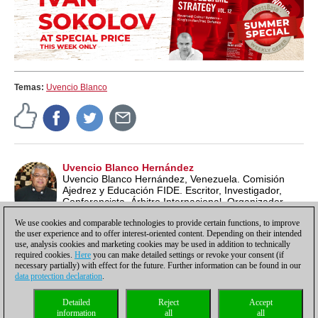
Temas:
Uvencio Blanco
Uvencio Blanco Hernández
Uvencio Blanco Hernández, Venezuela. Comisión
Ajedrez y Educación FIDE. Escritor, Investigador,
Conferencista, Árbitro Internacional, Organizador
Internacional, Entrenador, Profesor de Ajedrez ECU y
We use cookies and comparable technologies to provide certain functions, to improve
Lead School Instructor FIDE.
the user experience and to offer interest-oriented content. Depending on their intended
use, analysis cookies and marketing cookies may be used in addition to technically
required cookies.
Here
you can make detailed settings or revoke your consent (if
necessary partially) with effect for the future. Further information can be found in our
data protection declaration
.
Política de privacidad
|
Pie de imprenta
|
Para contactar
|
Cookies Management
|
Detailed
Reject
Accept
Licencias
|
Compliance Hotline
|
Inicio
information
all
all