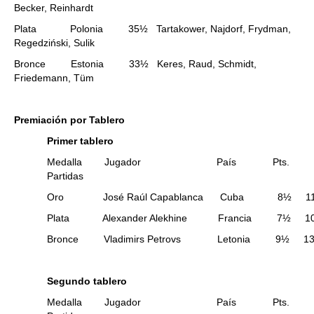
Becker, Reinhardt
Plata Polonia 35½ Tartakower, Najdorf, Frydman,
Regedziński, Sulik
Bronce Estonia 33½ Keres, Raud, Schmidt,
Friedemann, Tüm
Premiación por Tablero
Primer tablero
Medalla Jugador País Pts.
Partidas
Oro José Raúl Capablanca Cuba 8½ 1
Plata Alexander Alekhine Francia 7½ 1
Bronce Vladimirs Petrovs Letonia 9½ 1
Segundo tablero
Medalla Jugador País Pts.