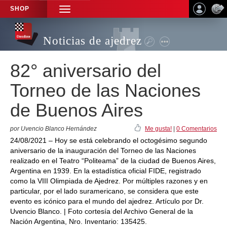
SHOP
TOGGLE
NAVIGATION
Noticias de ajedrez
82° aniversario del
Torneo de las Naciones
de Buenos Aires
por Uvencio Blanco Hernández
Me gusta!
|
0 Comentarios
24/08/2021 – Hoy se está celebrando el octogésimo segundo
aniversario de la inauguración del Torneo de las Naciones
realizado en el Teatro “Politeama” de la ciudad de Buenos Aires,
Argentina en 1939. En la estadística oficial FIDE, registrado
como la VIII Olimpiada de Ajedrez. Por múltiples razones y en
particular, por el lado suramericano, se considera que este
evento es icónico para el mundo del ajedrez. Artículo por Dr.
Uvencio Blanco. | Foto cortesía del Archivo General de la
Nación Argentina, Nro. Inventario: 135425.