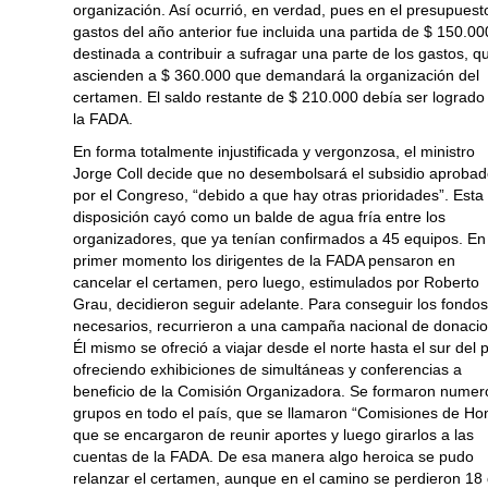
organización. Así ocurrió, en verdad, pues en el presupuest
gastos del año anterior fue incluida una partida de $ 150.00
destinada a contribuir a sufragar una parte de los gastos, q
ascienden a $ 360.000 que demandará la organización del
certamen. El saldo restante de $ 210.000 debía ser logrado
la FADA.
En forma totalmente injustificada y vergonzosa, el ministro
Jorge Coll decide que no desembolsará el subsidio aproba
por el Congreso, “debido a que hay otras prioridades”. Esta
disposición cayó como un balde de agua fría entre los
organizadores, que ya tenían confirmados a 45 equipos. En
primer momento los dirigentes de la FADA pensaron en
cancelar el certamen, pero luego, estimulados por Roberto
Grau, decidieron seguir adelante. Para conseguir los fondo
necesarios, recurrieron a una campaña nacional de donaci
Él mismo se ofreció a viajar desde el norte hasta el sur del p
ofreciendo exhibiciones de simultáneas y conferencias a
beneficio de la Comisión Organizadora. Se formaron numer
grupos en todo el país, que se llamaron “Comisiones de Hon
que se encargaron de reunir aportes y luego girarlos a las
cuentas de la FADA. De esa manera algo heroica se pudo
relanzar el certamen, aunque en el camino se perdieron 18