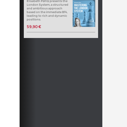
Elisabeth Pähtz presents the
London System, a structured
and ambitious approach
based on the immediate Bf4,
leading to rich and dynamic
positions.
59,90 €