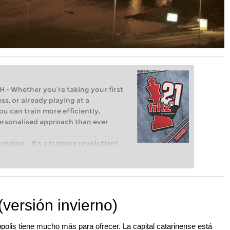
Whether you’re taking your first
ss, or already playing at a
ou can train more efficiently,
personalised approach than ever
engine – it’s a training revolution!
t steps into the world of club chess,
ent level: with FRITZ, you can train
 and with a more personalised
versión invierno)
olis tiene mucho más para ofrecer. La capital catarinense está