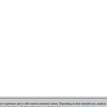
er experience and to offer interest-oriented content. Depending on their intended use, analysis