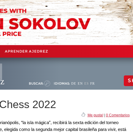
APRENDER AJEDREZ
ez
S
BUSCAR:
IDIOMAS:
DE
EN
ES
FR
r Chess 2022
Me gusta!
|
0 Comentarios
rianópolis, “la isla mágica”, recibirá la sexta edición del torneo
e, elegida como la segunda mejor capital brasileña para vivir, está