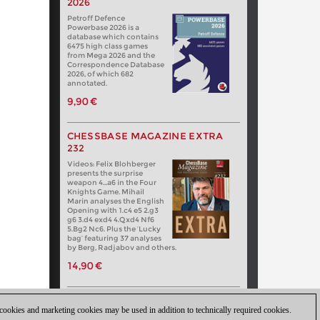
2026
Petroff Defence
Powerbase 2026 is a
database which contains
6475 high class games
from Mega 2026 and the
Correspondence Database
2026, of which 682
annotated.
9,90 €
CHESSBASE MAGAZINE EXTRA
232
Videos: Felix Blohberger
presents the surprise
weapon 4…a6 in the Four
Knights Game. Mihail
Marin analyses the English
Opening with 1.c4 e5 2.g3
g6 3.d4 exd4 4.Qxd4 Nf6
5.Bg2 Nc6. Plus the ‘Lucky
bag’ featuring 37 analyses
by Berg, Radjabov and others.
14,90 €
 cookies and marketing cookies may be used in addition to technically required cookies.