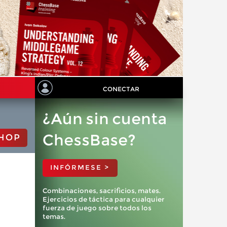
CONECTAR
¿Aún sin cuenta
ChessBase?
HOP
INFÓRMESE >
Combinaciones, sacrificios, mates.
Ejercicios de táctica para cualquier
fuerza de juego sobre todos los
temas.