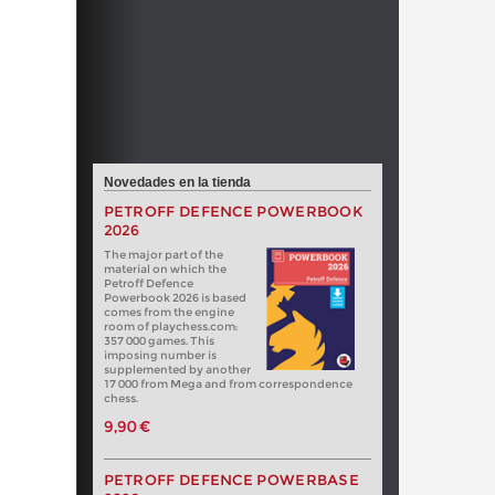
Novedades en la tienda
PETROFF DEFENCE POWERBOOK
2026
The major part of the
material on which the
Petroff Defence
Powerbook 2026 is based
comes from the engine
room of playchess.com:
357 000 games. This
imposing number is
supplemented by another
17 000 from Mega and from correspondence
chess.
9,90 €
PETROFF DEFENCE POWERBASE