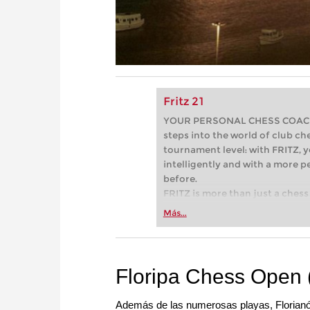
Fritz 21
YOUR PERSONAL CHESS COACH - 
steps into the world of club che
tournament level: with FRITZ, y
intelligently and with a more 
before.
FRITZ is more than just a chess 
Whether you’re taking your firs
Más...
or already playing at a tournam
more efficiently, intelligently
approach than ever before.
Floripa Chess Open (
Además de las numerosas playas, Florianóp