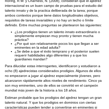
Roring, R.W. y Charness, N. (2008), consideran que el ajedrez
internacional es un buen campo de pruebas para el estudio del
talento innato y de la practica deliberada de la tarea; porque
ambos contextos porque tiene datos longitudinales objetivos,
requisitos de tareas invariables y no hay un techo o límite
definido. Entre muchas preguntas se plantearon las siguientes:
¿Los prodigios tienen un talento innato extraordinario o
simplemente empiezan muy pronto y tienen mucha
práctica?
¿Por qué son relativamente pocos los que llegan a ser
eminentes en la edad adulta?
¿Se debe a que el éxito temprano y el posterior suelen
requerir habilidades algo diferentes y a que los
guardianes mandan?
Para dilucidar estas interrogantes, identificaron y estudiaron a
ocho (8) ajedrecistas considerados prodigios. Algunos de ellos
no empezaron a jugar al ajedrez especialmente jóvenes, pero
alcanzaron rápidamente altos niveles de rendimiento. Cinco ya
son muy eminentes, uno de ellos se convirtió en el campeón
mundial más joven de la historia a los 18 años.
Estiman probable que los prodigios del ajedrez tengan un gran
talento natural. Y que los prodigios en dominios con ciertas
características pueden tender a convertirse en eminentes si