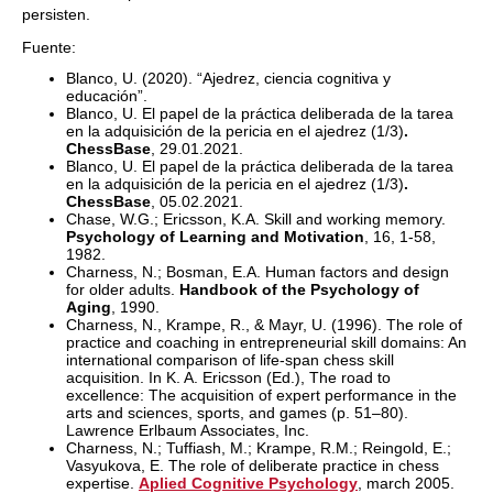
persisten.
Fuente:
Blanco, U. (2020). “Ajedrez, ciencia cognitiva y
educación”.
Blanco, U. El papel de la práctica deliberada de la tarea
en la adquisición de la pericia en el ajedrez (1/3)
.
ChessBase
, 29.01.2021.
Blanco, U. El papel de la práctica deliberada de la tarea
en la adquisición de la pericia en el ajedrez (1/3)
.
ChessBase
, 05.02.2021.
Chase, W.G.; Ericsson, K.A. Skill and working memory.
Psychology of Learning and Motivation
, 16, 1-58,
1982.
Charness, N.; Bosman, E.A. Human factors and design
for older adults.
Handbook of the Psychology of
Aging
, 1990.
Charness, N., Krampe, R., & Mayr, U. (1996). The role of
practice and coaching in entrepreneurial skill domains: An
international comparison of life-span chess skill
acquisition. In K. A. Ericsson (Ed.), The road to
excellence: The acquisition of expert performance in the
arts and sciences, sports, and games (p. 51–80).
Lawrence Erlbaum Associates, Inc.
Charness, N.; Tuffiash, M.; Krampe, R.M.; Reingold, E.;
Vasyukova, E. The role of deliberate practice in chess
expertise.
Aplied Cognitive Psychology
, march 2005.