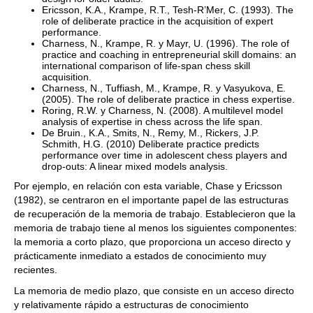
Ericsson, K.A., Krampe, R.T., Tesh-R’Mer, C. (1993). The
role of deliberate practice in the acquisition of expert
performance.
Charness, N., Krampe, R. y Mayr, U. (1996). The role of
practice and coaching in entrepreneurial skill domains: an
international comparison of life-span chess skill
acquisition.
Charness, N., Tuffiash, M., Krampe, R. y Vasyukova, E.
(2005). The role of deliberate practice in chess expertise.
Roring, R.W. y Charness, N. (2008). A multilevel model
analysis of expertise in chess across the life span.
De Bruin., K.A., Smits, N., Remy, M., Rickers, J.P.
Schmith, H.G. (2010) Deliberate practice predicts
performance over time in adolescent chess players and
drop‐outs: A linear mixed models analysis.
Por ejemplo, en relación con esta variable, Chase y Ericsson
(1982), se centraron en el importante papel de las estructuras
de recuperación de la memoria de trabajo. Establecieron que la
memoria de trabajo tiene al menos los siguientes componentes:
la memoria a corto plazo, que proporciona un acceso directo y
prácticamente inmediato a estados de conocimiento muy
recientes.
La memoria de medio plazo, que consiste en un acceso directo
y relativamente rápido a estructuras de conocimiento