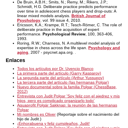
De Bruin, A.B.H.; Smits, N.; Remy, M.; Rikers, J.P.;
Schmidt, H.G. Deliberate practice predicts performance
over time in adolescent chess players and drop‐outs: A
linear mixed models analysis.
British Journal of
Psychology
, vol. 99 issue 4, 2010.
Ericsson, K.A.; Krampe, R.T.; Tesch-Römer, C. The role of
deliberate practice in the acquisition of expert
performance.
Psychological Review
, 100, 363-406,
1993.
Roring, R.W.; Charness, N. A multilevel model analysis of
expertise in chess across the life span.
Psychology and
aging
, 2007 - psycnet.apa.org. .
Enlaces
Todos los artículos por Dr. Uvencio Blanco
La primera parte del artículo (Garry Kasparov)
La segunda parte del artículo (Arthur Yussupov)
La tercera parte del artículo (las hermanas Polgar)
Nuevo documental sobre la familia Polgar (ChessBase,
2012)
Entrevista con Judit Polgar 'Soy feliz con el ajedrez y mis
hijos, pero es complicado organizarlo todo'
Aquaprofit Polgár Sakknap: la reunión de las hermanas
Polgar
Mi nombres es Oliver
(Reportaje sobre el nacimiento del
hijo de Judit.)
¡Enhorabuena y feliz cumpleaños, Judit!