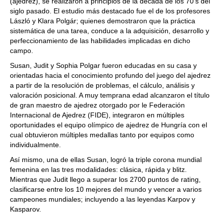
(ajedrez), se realizaron a principios de la década de los 70’s del
siglo pasado. El estudio más destacado fue el de los profesores
László y Klara Polgár; quienes demostraron que la práctica
sistemática de una tarea, conduce a la adquisición, desarrollo y
perfeccionamiento de las habilidades implicadas en dicho
campo.
Susan, Judit y Sophia Polgar fueron educadas en su casa y
orientadas hacia el conocimiento profundo del juego del ajedrez
a partir de la resolución de problemas, el cálculo, análisis y
valoración posicional. A muy temprana edad alcanzaron el título
de gran maestro de ajedrez otorgado por le Federación
Internacional de Ajedrez (FIDE), integraron en múltiples
oportunidades el equipo olímpico de ajedrez de Hungría con el
cual obtuvieron múltiples medallas tanto por equipos como
individualmente.
Así mismo, una de ellas Susan, logró la triple corona mundial
femenina en las tres modalidades: clásica, rápida y blitz.
Mientras que Judit llego a superar los 2700 puntos de rating,
clasificarse entre los 10 mejores del mundo y vencer a varios
campeones mundiales; incluyendo a las leyendas Karpov y
Kasparov.