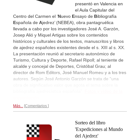
presentó en Valencia en
el Aula Capitular del
Centro del Carmen el ‘
N
uevo
E
nsayo de
B
ibliografía
E
spañola de
A
jedrez’ (NEBEA), obra pantagruélica
llevada a cabo por los investigadores José A. Garzón,
Josep Alió y Miquel Artigas sobre los contenidos
históricos y culturales de los textos, manuscritos y libros
de ajedrez españoles existentes desde el s. XIII al s. XX.
La presentación reunió al secretario autonómico de
Turismo, Cultura y Deporte, Rafael Ripoll; al teniente de
alcalde y concejal de Deportes, Cristóbal Grau; al
director de Rom Editors, José Manuel Romeu y a los tres
autores. Según José Antonio Garzón se trata de “una
obra de significativo valor que agota el tema sobre la
bibliografía ajedrecística española”.
Fotos y vídeo de la
presentación...
Más...
Comentarios
Sorteo del libro
'Expediciones al Mundo
del Ajedrez'