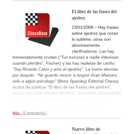
El libro de las frases del
ajedrez
23/01/2008 – Hay frases
sobre ajedrez que rozan
lo sublime, otras son
absolutamente
clarificadoras. Las hay
tremendamente crudas (
“Tus excusas a nadie interesan
cuando pierdes”,
Fischer) y las hay repletas de cariño:
“Soy Ricardo Calvo y amo el ajedrez”
. La ironía abunda
por doquier:
“No guardo rencor a ningún Gran Maestro,
solo a algún psicólogo”
(Boris Spassky) Editorial Chessy
acaba de publicar "El libro de las frases del ajedrez",
escrito por Juan Antonio Montero, Secretario General del
Club Linex-Magic, psicólogo y articulista. Es un libro
bonito,
distinto a las recopilaciones habituales...
Más...
Comentarios
Nuevo libro de