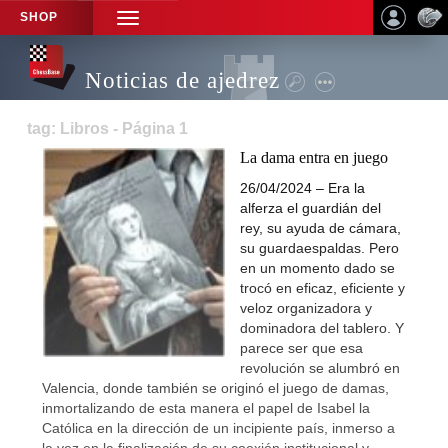
SHOP
TOGGLE
NAVIGATION
Noticias de ajedrez
tag: Libros - Página 1
La dama entra en juego
26/04/2024 – Era la
alferza el guardián del
rey, su ayuda de cámara,
su guardaespaldas. Pero
en un momento dado se
trocó en eficaz, eficiente y
veloz organizadora y
dominadora del tablero. Y
parece ser que esa
revolución se alumbró en
Valencia, donde también se originó el juego de damas,
inmortalizando de esta manera el papel de Isabel la
Católica en la dirección de un incipiente país, inmerso a