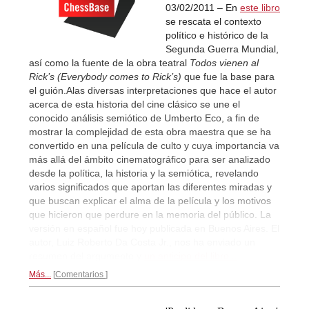
03/02/2011 – En
este libro
se rescata el contexto
político e histórico de la
Segunda Guerra Mundial,
así como la fuente de la obra teatral
Todos vienen al
Rick’s (Everybody comes to Rick’s)
que fue la base para
el guión.
A
las diversas interpretaciones que hace el autor
acerca de esta historia del cine clásico se une el
conocido análisis semiótico de Umberto Eco, a fin de
mostrar la complejidad de esta obra maestra que se ha
convertido en una película de culto y cuya importancia va
más allá del ámbito cinematográfico para ser analizado
desde la política, la historia y la semiótica, revelando
varios significados que aportan las diferentes miradas y
que buscan explicar el alma de la película y los motivos
que hicieron que perdure en la memoria del público.
La
versión en español fue hoy publicada en Buenos Aires. El
autor, Luiz Roberto Da Costa Jr., nos ha enviado un
resumen del argumento y
un anticipo del libro...
Más...
Comentarios