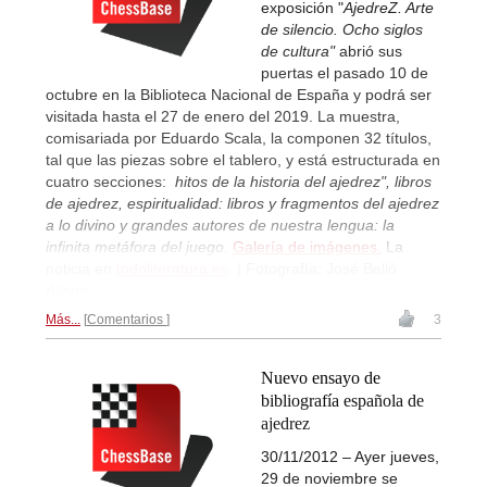
exposición "
AjedreZ. Arte
de silencio. Ocho siglos
de cultura"
abrió sus
puertas el pasado 10 de
octubre en la Biblioteca Nacional de España y podrá ser
visitada hasta el 27 de enero del 2019. La muestra,
comisariada por Eduardo Scala, la componen 32 títulos,
tal que las piezas sobre el tablero, y está estructurada en
cuatro secciones:
hitos de la historia del ajedrez", libros
de ajedrez, espiritualidad: libros y fragmentos del ajedrez
a lo divino y grandes autores de nuestra lengua: la
infinita metáfora del juego
.
Galería de imágenes.
La
noticia en
todoliteratura.es
. | Fotografía: José Belló
Aliaga
Más...
Comentarios
3
Nuevo ensayo de
bibliografía española de
ajedrez
30/11/2012 – Ayer jueves,
29 de noviembre se