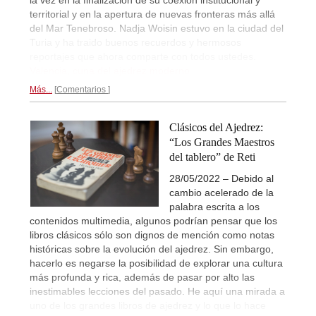
la vez en la finalización de su coexión institucional y
territorial y en la apertura de nuevas fronteras más allá
del Mar Tenebroso. Nadja Woisin estuvo en la ciudad del
Turia y ha traido buenos recuerdos y hermosos
reportajes que ahora comparte con todos ustedes.
Valencia, cuna del ajedrez moderno
Más...
Comentarios
Clásicos del Ajedrez:
“Los Grandes Maestros
del tablero” de Reti
28/05/2022 – Debido al
cambio acelerado de la
palabra escrita a los
contenidos multimedia, algunos podrían pensar que los
libros clásicos sólo son dignos de mención como notas
históricas sobre la evolución del ajedrez. Sin embargo,
hacerlo es negarse la posibilidad de explorar una cultura
más profunda y rica, además de pasar por alto las
inestimables lecciones del pasado. He aquí una mirada a
uno de los grandes libros de ajedrez y lo que lo hace