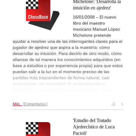
Michelone: 'Desarrolla la
intuición en ajedrez'
16/01/2008 – El nuevo
libro del maestro
mexicano Manuel López
Michelone pretende
ayudar a resolver una de las interrogantes claves para el
jugador de ajedrez que aspira a la maestría: cómo
desarrollar su intuición. Para decirlo de otro modo, cómo
afianzar de tal manera los conocimientos adquiridos (en
base a estudios o por experiencia propia) para que estos
puedan salir a la luz en el momento preciso de las
partidas más trascendentes de forma natural, casi
inconsciente, sin necesidad de racionalización o
explicación con palabras. No es una panacea: es un
método de trabajo.
Prólogo del MI Guil Russek...
Más...
Comentarios
1
'Estudio del Tratado
Ajedrecístico de Luca
Pacioli'