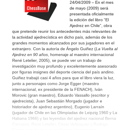
24/04/2009 – En el mes
de mayo (2009) será
presentada oficialmente
la edición del libro “El
Ajedrez en Chile”, obra
que pretende reunir los antecedentes más relevantes de
la actividad ajedrecística en dicho país, además de los
grandes momentos alcanzados por sus jugadores en el
extranjero. Con la autoría de Ángelo Guiñez (
La Vuelta al
Ajedrez en 90 años
, homenaje al maestro internacional
René Letelier, 2005), se puede ver un trabajo de
investigación muy profundo y excelentemente asesorado
por figuras insignes del deporte ciencia del país andino.
Guiñez trabajó casi 4 años para que el libro viera la luz,
junto a personajes como Jorge Egger (maestro
internacional, ex presidente de la FENACH), Iván
Morovic (gran maestro), Eduardo Vassallo (escritor y
ajedrecista), Juan Sebastián Morgado (jugador e
historiador de ajedrez argentino), Eugenio Larraín
(jugador de Chile en las Olimpiadas de Leipzig 1960 y La
Habana 1966) y las leyendas del ajedrez nacional Berna
Carrasco, René Letelier, César Velásquez y Rodrigo
Flores, con los que se realizaron interesantes