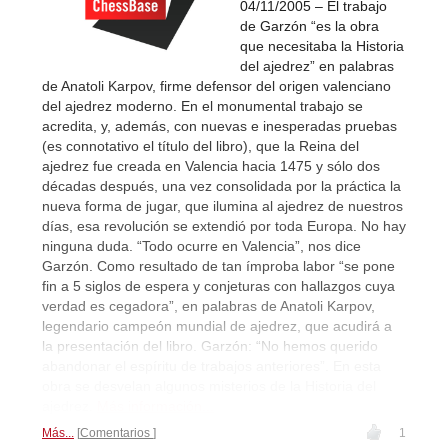
04/11/2005 – El trabajo
de Garzón “es la obra
que necesitaba la Historia
del ajedrez” en palabras
de Anatoli Karpov, firme defensor del origen valenciano
del ajedrez moderno. En el monumental trabajo se
acredita, y, además, con nuevas e inesperadas pruebas
(es connotativo el título del libro), que la Reina del
ajedrez fue creada en Valencia hacia 1475 y sólo dos
décadas después, una vez consolidada por la práctica la
nueva forma de jugar, que ilumina al ajedrez de nuestros
días, esa revolución se extendió por toda Europa. No hay
ninguna duda. “Todo ocurre en Valencia”, nos dice
Garzón. Como resultado de tan ímproba labor “se pone
fin a 5 siglos de espera y conjeturas con hallazgos cuya
verdad es cegadora”, en palabras de Anatoli Karpov,
legendario campeón mundial de ajedrez, que acudirá a
la presentación del libro. Garzón: “No hemos querido
abandonar el espíritu de trabajos anteriores”. En esta
obra se desvelan algunos misterios de la Historia del
ajedrez.
Más información...
Más...
Comentarios
1