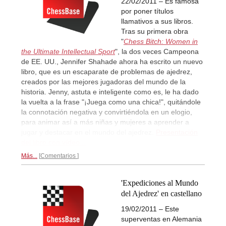
22/02/2011 – Es famosa
por poner títulos
llamativos a sus libros.
Tras su primera obra
"
Chess Bitch: Women in
the Ultimate Intellectual Sport
", la dos veces Campeona
de EE. UU., Jennifer Shahade ahora ha escrito un nuevo
libro, que es un escaparate de problemas de ajedrez,
creados por las mejores jugadoras del mundo de la
historia. Jenny, astuta e inteligente como es, le ha dado
la vuelta a la frase "¡Juega como una chica!", quitándole
la connotación negativa y convirtiéndola en un elogio,
para animar así a más niñas y mujeres a aprender a
jugar y destacar en el mundo del ajedrez.
Presentación
del libro con vídeo...
Más...
Comentarios
'Expediciones al Mundo
del Ajedrez' en castellano
19/02/2011 – Este
superventas en Alemania