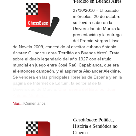
'Perdido en Buenos Aires'
27/10/2010 – El pasado
miércoles, 20 de octubre
se llevó a cabo en la
Universidad de Murcia la
presentación y la entrega
del Premio Vargas Llosa
de Novela 2009, concedido al escritor cubano Antonio
Alvarez Gil por su obra 'Perdido en Buenos Aires'. Trata
sobre el duelo legendario del año 1927 con el título
mundial en juego entre José Raúl Capablanca, que era
el entonces campeón, y el aspirante Alexander Alekhine.
Se venderá en las principales librerías de España y en la
página de Internet de Editum, la editorial de la
Universidad de Murcia.
Una reseña del libro, por Juan
Antonio Montero...
Más...
Comentarios
Casablanca
: Política,
História e Semiótica no
Cinema