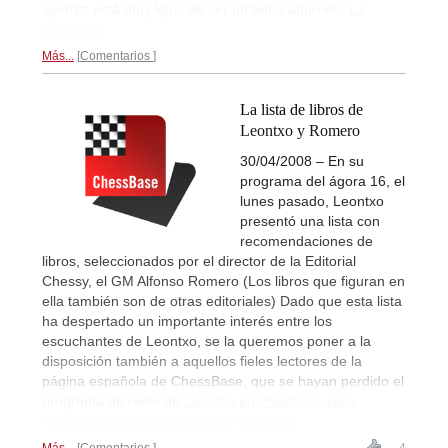
ajedrez está muy lejos de ser un tema aburrido.
La
entrevista...
Más...
Comentarios
La lista de libros de
Leontxo y Romero
30/04/2008 – En su
programa del ágora 16, el
lunes pasado, Leontxo
presentó una lista con
recomendaciones de
libros, seleccionados por el director de la Editorial
Chessy, el GM Alfonso Romero (Los libros que figuran en
ella también son de otras editoriales) Dado que esta lista
ha despertado un importante interés entre los
escuchantes de Leontxo, se la queremos poner a la
disposición también a aquellos fieles lectores de la
página española de ChessBase, que se hayan perdido el
programa de radio de
Leontxo en Playchess.com
.
Recomendaciones de Alfonso y Leontxo...