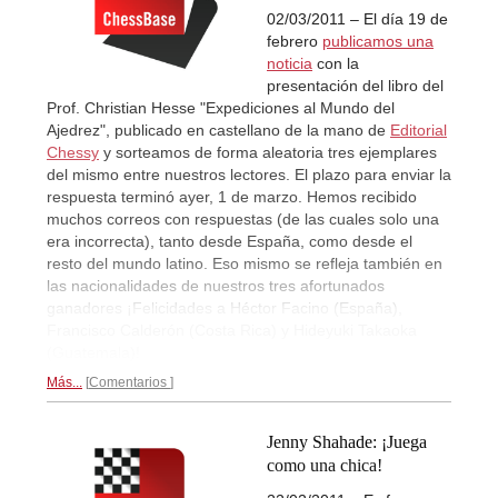
02/03/2011 – El día 19 de
febrero
publicamos una
noticia
con la
presentación del libro del
Prof. Christian Hesse "Expediciones al Mundo del
Ajedrez", publicado en castellano de la mano de
Editorial
Chessy
y sorteamos de forma aleatoria tres ejemplares
del mismo entre nuestros lectores. El plazo para enviar la
respuesta terminó ayer, 1 de marzo. Hemos recibido
muchos correos con respuestas (de las cuales solo una
era incorrecta), tanto desde España, como desde el
resto del mundo latino. Eso mismo se refleja también en
las nacionalidades de nuestros tres afortunados
ganadores ¡Felicidades a Héctor Facino (España),
Francisco Calderón (Costa Rica) y Hideyuki Takaoka
(Guatemala)!
Más...
Comentarios
Jenny Shahade: ¡Juega
como una chica!