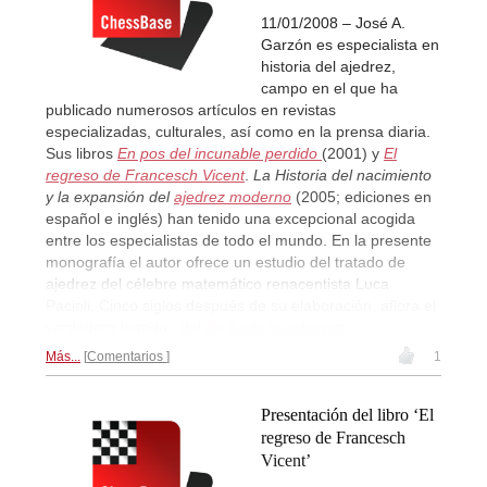
11/01/2008 – José A.
Garzón es especialista en
historia del ajedrez,
campo en el que ha
publicado numerosos artículos en revistas
especializadas, culturales, así como en la prensa diaria.
Sus libros
En pos del incunable perdido
(2001) y
El
regreso de Francesch Vicent
.
La Historia del nacimiento
y la expansión del
ajedrez moderno
(2005; ediciones en
español e inglés) han tenido una excepcional acogida
entre los especialistas de todo el mundo. En la presente
monografía el autor ofrece un estudio del tratado de
ajedrez del célebre matemático renacentista Luca
Pacioli. Cinco siglos después de su elaboración, aflora el
verdadero legado
del
De Ludo scachorum
...
Más...
Comentarios
1
Presentación del libro ‘El
regreso de Francesch
Vicent’