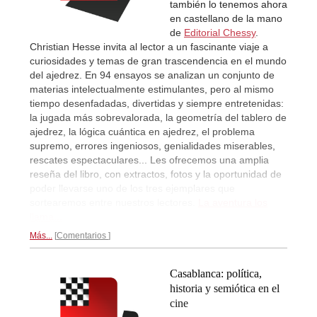
también lo tenemos ahora
en castellano de la mano
de
Editorial Chessy
.
Christian Hesse invita al lector a un fascinante viaje a
curiosidades y temas de gran trascendencia en el mundo
del ajedrez. En 94 ensayos se analizan un conjunto de
materias intelectualmente estimulantes, pero al mismo
tiempo desenfadadas, divertidas y siempre entretenidas:
la jugada más sobrevalorada, la geometría del tablero de
ajedrez, la lógica cuántica en ajedrez, el problema
supremo, errores ingeniosos, genialidades miserables,
rescates espectaculares... Les ofrecemos una amplia
reseña del libro, con extractos, fotos y la oportunidad de
poder llevarse uno de los tres ejemplares que
sortearemos entre nuestros lectores.
La aventura los
llama...
Más...
Comentarios
Casablanca: política,
historia y semiótica en el
cine