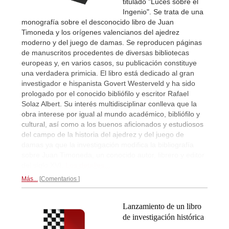
titulado "Luces sobre el
Ingenio". Se trata de una
monografía sobre el desconocido libro de Juan
Timoneda y los orígenes valencianos del ajedrez
moderno y del juego de damas. Se reproducen páginas
de manuscritos procedentes de diversas bibliotecas
europeas y, en varios casos, su publicación constituye
una verdadera primicia. El libro está dedicado al gran
investigador e hispanista Govert Westerveld y ha sido
prologado por el conocido bibliófilo y escritor Rafael
Solaz Albert. Su interés multidisciplinar conlleva que la
obra interese por igual al mundo académico, bibliófilo y
cultural, así como a los buenos aficionados y estudiosos
del campo de la historia del ajedrez y del juego de
damas ya que la investigación modifica la bibliografía
sobre Juan Timoneda, un conocido autor, librero y editor
del siglo XVI.
Los detalles...
Más...
Comentarios
Lanzamiento de un libro
de investigación histórica