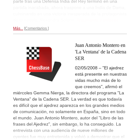
parte tras una Defensa India del Rey terminó en una
partida inacabada, ahora traspone a una India de Dama,
culminando en una victoria inesperada de la protagonista
de la novela, Alexandra Solarin.
Argumento y enlaces...
Más...
Comentarios
Juan Antonio Montero en
'La Ventana' de la Cadena
SER
02/05/2008 – "El ajedrez
está presente en nuestras
vidas mucho más de lo
que creemos", afirmó el
miércoles Gemma Nierga, la directora del programa "La
Ventana" de la Cadena SER. La verdad es que todavía
es difícil que el ajedrez aparezca en los grandes medios
de comunicación, no solamente en España, sino en todo
el mundo. Juan Antonio Montero, autor del "Libro de las
frases del Ajedrez", sin embargo, lo ha conseguido. La
entrevista con una audiencia de nueve millones de
oyentes fue muy entretenida y volvió a demostrar que el