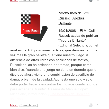
Más...
Comentarios
4
Nuevo libro de Guil
Russek: 'Ajedrez
Brillante'
19/04/2008 – El MI Guil
Russek acaba de publicar
"Ajedrez Brillante"
(Editorial Selector), con el
análisis de 160 posiciones tácticas, que demuestran una
vez más la gran belleza que tiene nuestro juego. A
diferencia de otros libros con posiciones de táctica,
Russek no las ha ordenado por temas, porque como
bien dice: "cuando uno juega no tiene un duende que le
dice que ahora viene una combinación de sacrificio de
dama, o bien, de la calidad. Aquí está uno solo y solo
debe poder llegar a encontrar los motivos combinatorios
para acceder al triunfo". Reseña de Manuel López
Michelone, introducción y
una posición del libro con
solución...
Más...
Comentarios
1