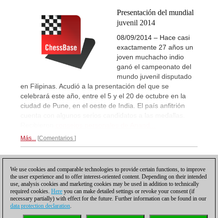
Presentación del mundial
juvenil 2014
08/09/2014 – Hace casi
exactamente 27 años un
joven muchacho indio
ganó el campeonato del
mundo juvenil disputado
en Filipinas. Acudió a la presentación del que se
celebrará este año, entre el 5 y el 20 de octubre en la
ciudad de Pune, en el oeste de India. El país anfitrión
cuenta con algunos serios candidatos a las medallas.
Recibieron
consejos personales de Anand...
Más...
Comentarios
1
We use cookies and comparable technologies to provide certain functions, to improve
the user experience and to offer interest-oriented content. Depending on their intended
use, analysis cookies and marketing cookies may be used in addition to technically
required cookies.
Here
you can make detailed settings or revoke your consent (if
necessary partially) with effect for the future. Further information can be found in our
data protection declaration
.