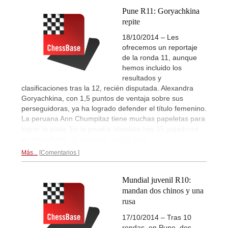
Pune R11: Goryachkina
repite
18/10/2014 – Les
ofrecemos un reportaje
de la ronda 11, aunque
hemos incluido los
resultados y
clasificaciones tras la 12, recién disputada. Alexandra
Goryachkina, con 1,5 puntos de ventaja sobre sus
perseguidoras, ya ha logrado defender el título femenino.
La peruana Ann Chumpitaz tiene muchas papeletas para
lograr la plata. En la prueba absoluta hay 15 jugadores
en un pañuelo.
El domingo, ronda final...
Más...
Comentarios
Mundial juvenil R10:
mandan dos chinos y una
rusa
17/10/2014 – Tras 10
rondas, en Pune, dos