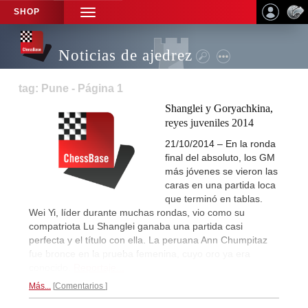
SHOP
TOGGLE
NAVIGATION
Noticias de ajedrez
tag: Pune - Página 1
Shanglei y Goryachkina,
reyes juveniles 2014
21/10/2014 – En la ronda
final del absoluto, los GM
más jóvenes se vieron las
caras en una partida loca
que terminó en tablas.
Wei Yi, líder durante muchas rondas, vio como su
compatriota Lu Shanglei ganaba una partida casi
perfecta y el título con ella. La peruana Ann Chumpitaz
fue bronce en la prueba femenina, cuyo oro ya era
conocido.
Reportaje...
Más...
Comentarios