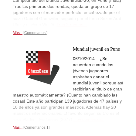
Campeonato del Mundo Juvenil Sub-20, en Pune (India)
Tras las primeras dos rondas, queda un grupo de 17
jugadores con el marcador perfecto, encabezado por el
suizo Gabriel Gaehwiler, seguido por el turco Sezen Arat
Ufuk y el chino Wei Yi.
Tras 2 rondas...
Más...
Comentarios
Mundial juvenil en Pune
06/10/2014 – ¿Se
acuerdan cuando los
jóvenes jugadores
aspiraban ganar el
mundial juvenil porque así
recibirían el título de gran
maestro automáticamente? ¡Cuanto han cambiado las
cosas! Este año participan 139 jugadores de 47 países y
18 de ellos ya son grandes maestros. Además hay 20
maestros internacionales. El favorito según su Elo es el
ruso Vladimir Fedoseev (2677)
Hoy comienza...
Más...
Comentarios 1