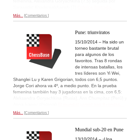
femenina, Alexandra Goryachkina (7,5) seguida por
Sarasadat Khademalsharieh (7)
Crónica ilustrada...
Más...
Comentarios
Pune: triunviratos
15/10/2014 – Ha sido un
torneo bastante brutal
para algunos de los
favoritos. Tras 8 rondas
de intensas batallas, los
tres líderes son Yi Wei,
Shanglei Lu y Karen Grigorian, todos con 6,5 puntos.
Jorge Cori ahora va 4º, a medio punto. En la prueba
femenina también hay 3 jugadoras en la cima, con 6,5:
Aleksandra Goryachkina (Rusia), Ann Chumpitaz (Perú) y
Anna Ivanov (Polonia)
El mundial juvenil tras 8 rondas...
Más...
Comentarios
Mundial sub-20 en Pune
13/10/2014 – ¡Una