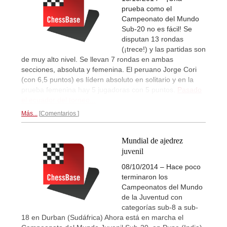
prueba como el
Campeonato del Mundo
Sub-20 no es fácil! Se
disputan 13 rondas
(¡trece!) y las partidas son
de muy alto nivel. Se llevan 7 rondas en ambas
secciones, absoluta y femenina. El peruano Jorge Cori
(con 6,5 puntos) es lídern absoluto en solitario y en la
prueba femenina hay 5 jugadoras con 5 puntos.
Pasado
el ecuador del torneo...
Más...
Comentarios
Mundial de ajedrez
juvenil
08/10/2014 – Hace poco
terminaron los
Campeonatos del Mundo
de la Juventud con
categorías sub-8 a sub-
18 en Durban (Sudáfrica) Ahora está en marcha el