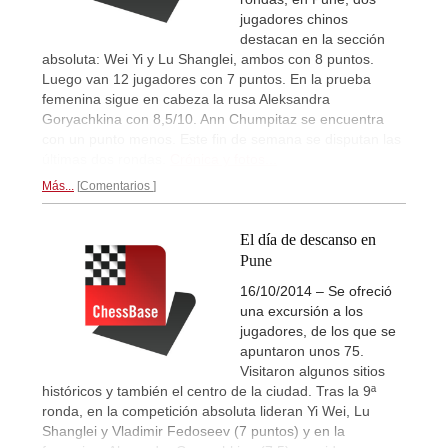
jugadores chinos
destacan en la sección
absoluta: Wei Yi y Lu Shanglei, ambos con 8 puntos.
Luego van 12 jugadores con 7 puntos. En la prueba
femenina sigue en cabeza la rusa Aleksandra
Goryachkina con 8,5/10. Ann Chumpitaz se encuentra
con un punto menos. Este fin de semana se disputan las
últimas dos rondas.
Crónica y fotos...
Más...
Comentarios
El día de descanso en
Pune
16/10/2014 – Se ofreció
una excursión a los
jugadores, de los que se
apuntaron unos 75.
Visitaron algunos sitios
históricos y también el centro de la ciudad. Tras la 9ª
ronda, en la competición absoluta lideran Yi Wei, Lu
Shanglei y Vladimir Fedoseev (7 puntos) y en la