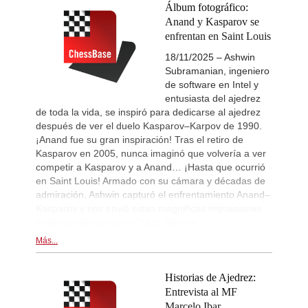
Álbum fotográfico:
Anand y Kasparov se
enfrentan en Saint Louis
18/11/2025 – Ashwin
Subramanian, ingeniero
de software en Intel y
entusiasta del ajedrez
de toda la vida, se inspiró para dedicarse al ajedrez
después de ver el duelo Kasparov–Karpov de 1990.
¡Anand fue su gran inspiración! Tras el retiro de
Kasparov en 2005, nunca imaginó que volvería a ver
competir a Kasparov y a Anand… ¡Hasta que ocurrió
en Saint Louis! Armado con su cámara y décadas de
admiración, Ashwin capturó el enfrentamiento Anand–
Kasparov y nos envió estas magníficas impresiones
pictóricas del evento «Clutch Chess».
Más...
Historias de Ajedrez:
Entrevista al MF
Marcelo Ibar