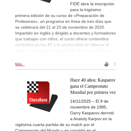
FIDE abre la inscripción
para la trigésimo
primera edición de su curso de «Preparación de
Profesores», un programa en línea de tres días que
se celebrará del 21 al 23 de noviembre de 2025.
Impartido en inglés y dirigido a docentes y formadores
que trabajan con niños, el curso ofrece contenidos
centrados en las 4C y la oportunidad de obtener el
título de Instructor Escolar FIDE. Solo hay 20 plazas
disponibles. | Imagen: Uvencio Blanco Hernández
Más...
5
Hace 40 años: Kasparov
gana el Campeonato
Mundial por primera vez
14/11/2025 – El 9 de
noviembre de 1985,
Garry Kasparov derrotó
a Anatoly Karpov en la
vigésima cuarta partida de su match por el
Campeonato del Mundo y se convirtió en el