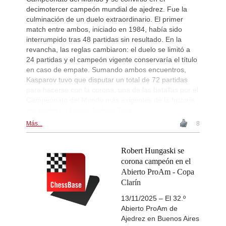
decimotercer campeón mundial de ajedrez. Fue la
culminación de un duelo extraordinario. El primer
match entre ambos, iniciado en 1984, había sido
interrumpido tras 48 partidas sin resultado. En la
revancha, las reglas cambiaron: el duelo se limitó a
24 partidas y el campeón vigente conservaría el título
en caso de empate. Sumando ambos encuentros,
Kasparov tuvo que disputar un total de 72 partidas
para hacerse con la corona, una de las batallas por el
Campeonato del Mundo más exigentes de la historia
del ajedrez. | Fotos: Archivo Tass
Más...
8
Robert Hungaski se
corona campeón en el
Abierto ProAm - Copa
Clarín
13/11/2025 – El 32.º
Abierto ProAm de
Ajedrez en Buenos Aires