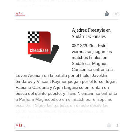
Joaquín Fernández
Más...
10
Ajedrez Freestyle en
Sudáfrica: Finales
09/12/2025 – Este
viernes se juegan los
matches finales en
Sudáfrica. Magnus
Carlsen se enfrenta a
Levon Aronian en la batalla por el título; Javokhir
Sindarov y Vincent Keymer juegan por el tercer lugar;
Fabiano Caruana y Arjun Erigaisi se enfrentan en
busca del quinto puesto; y Hans Niemann se enfrenta
a Parham Maghsoodloo en el match por el séptimo
escalón. | Sigue las partidas en directo desde las
12:00 hora de Madrid (8:00 Buenos Aires, 5:00
Ciudad de México).
Más...
1