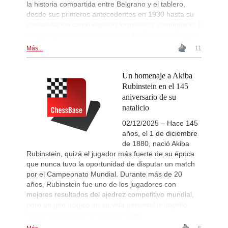
la historia compartida entre Belgrano y el tablero,
desde sus primeros antecedentes en 1930 hasta su
consolidación como espacio formativo y comunitario. |
Imagen provista por cortesía del MI Guillermo Soppe
Más...
11
Un homenaje a Akiba
Rubinstein en el 145
aniversario de su
natalicio
02/12/2025 – Hace 145
años, el 1 de diciembre
de 1880, nació Akiba
Rubinstein, quizá el jugador más fuerte de su época
que nunca tuvo la oportunidad de disputar un match
por el Campeonato Mundial. Durante más de 20
años, Rubinstein fue uno de los jugadores con
mejores resultados del ajedrez competitivo mundial,
pero un giro trágico en su vida personal le impidió
seguir compitiendo al más alto nivel.