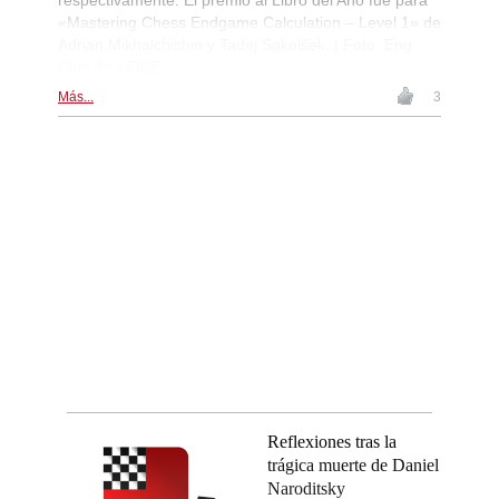
respectivamente. El premio al Libro del Año fue para
«Mastering Chess Endgame Calculation – Level 1» de
Adrian Mikhalchishin y Tadej Sakelšek. | Foto: Eng
Chin An / FIDE
Más...
3
Reflexiones tras la
trágica muerte de Daniel
Naroditsky