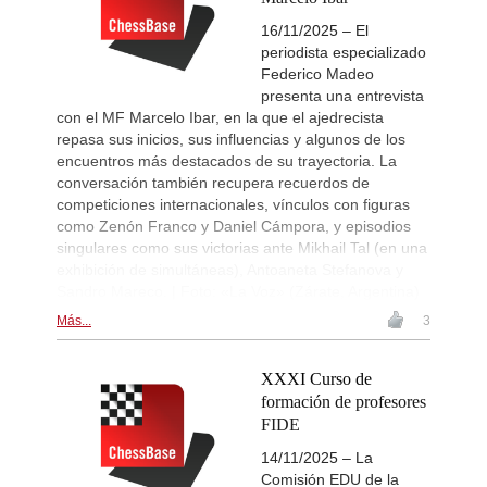
16/11/2025 – El
periodista especializado
Federico Madeo
presenta una entrevista
con el MF Marcelo Ibar, en la que el ajedrecista
repasa sus inicios, sus influencias y algunos de los
encuentros más destacados de su trayectoria. La
conversación también recupera recuerdos de
competiciones internacionales, vínculos con figuras
como Zenón Franco y Daniel Cámpora, y episodios
singulares como sus victorias ante Mikhail Tal (en una
exhibición de simultáneas), Antoaneta Stefanova y
Sandro Mareco. | Foto: «La Voz» (Zárate, Argentina)
Más...
3
XXXI Curso de
formación de profesores
FIDE
14/11/2025 – La
Comisión EDU de la