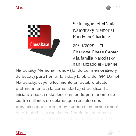
Más...
17
Se inaugura el «Daniel
Naroditsky Memorial
Fund» en Charlotte
20/11/2025 – El
Charlotte Chess Center
y la familia Naroditsky
han lanzado el «Daniel
Naroditsky Memorial Fund» (fondo conmemorativo y
de becas) para honrar la vida y la obra del GM Daniel
Naroditsky, cuyo fallecimiento en octubre afectó
profundamente a la comunidad ajedrecística. La
iniciativa busca establecer un fondo permanente de
cuatro millones de dólares que respalde dos
proyectos que le eran muy queridos: un torneo anual
de élite de blitz y rápidas en Charlotte y una beca
para jóvenes ajedrecistas. | Imagen: Charlotte Chess
Center
Más...
1