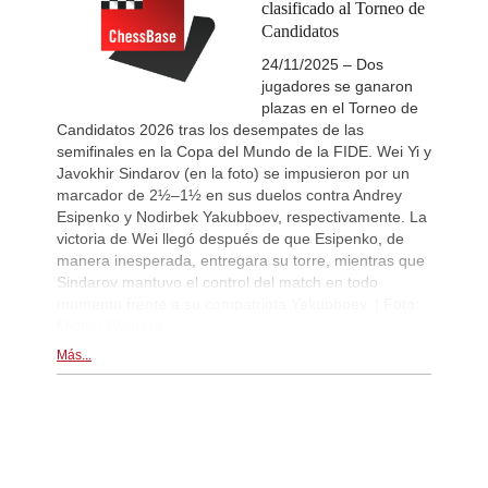
clasificado al Torneo de
Candidatos
24/11/2025 – Dos
jugadores se ganaron
plazas en el Torneo de
Candidatos 2026 tras los desempates de las
semifinales en la Copa del Mundo de la FIDE. Wei Yi y
Javokhir Sindarov (en la foto) se impusieron por un
marcador de 2½–1½ en sus duelos contra Andrey
Esipenko y Nodirbek Yakubboev, respectivamente. La
victoria de Wei llegó después de que Esipenko, de
manera inesperada, entregara su torre, mientras que
Sindarov mantuvo el control del match en todo
momento frente a su compatriota Yakubboev. | Foto:
Michal Walusza
Más...