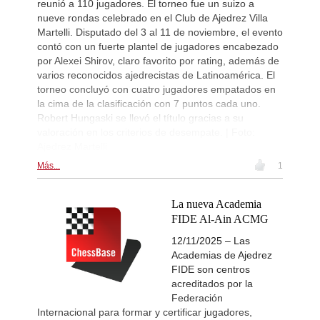
reunió a 110 jugadores. El torneo fue un suizo a
nueve rondas celebrado en el Club de Ajedrez Villa
Martelli. Disputado del 3 al 11 de noviembre, el evento
contó con un fuerte plantel de jugadores encabezado
por Alexei Shirov, claro favorito por rating, además de
varios reconocidos ajedrecistas de Latinoamérica. El
torneo concluyó con cuatro jugadores empatados en
la cima de la clasificación con 7 puntos cada uno.
Robert Hungaski se llevó el título gracias a su
valoración en los criterios de desempate. | Foto:
Ajedrez Martelli
Más...
1
La nueva Academia
FIDE Al-Ain ACMG
12/11/2025 – Las
Academias de Ajedrez
FIDE son centros
acreditados por la
Federación
Internacional para formar y certificar jugadores,