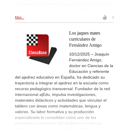
aún mayor importancia a esta edición histórica. | Foto:
Federación Argentina de Ajedrez (FADA)
Más...
3
Los jaques mates
curriculares de
Fernández Amigo
10/12/2025 – Joaquín
Fernández Amigo,
doctor en Ciencias de la
Educación y referente
del ajedrez educativo en España, ha dedicado su
trayectoria a integrar el ajedrez en la escuela como
recurso pedagógico transversal. Fundador de la red
internacional ajEdu, impulsa investigaciones,
materiales didácticos y actividades que vinculan el
tablero con áreas como matemáticas, lengua y
valores. Su labor formativa y su producción
especializada lo consolidan como uno de los
principales promotores del ajedrez con enfoque
pedagógico. | Imagen provista por cortesía de