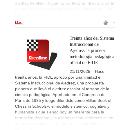
ajedrez de élite. | Sigue las partidas en directo a partir
de las 13:30 hora de Madrid (9:30 Buenos Aires, 6:30
Ciudad de México).
Más...
4
Treinta años del Sistema
Instruccional de
Ajedrez: la primera
metodología pedagógica
oficial de FIDE
21/11/2025 – Hace
treinta años, la FIDE aprobó por unanimidad el
Sistema Instruccional de Ajedrez, una propuesta
pionera que llevó el ajedrez escolar al terreno de la
ciencia pedagógica. Aprobado en el Congreso de
París de 1995 y luego difundido como «Blue Book of
Chess in Schools», el modelo sistémico, cognitivo y
humanista sigue siendo hoy un referente para la
formación docente y la alfabetización ajedrecística en
contextos educativos. | Imagen: Uvencio Blanco
Hernández