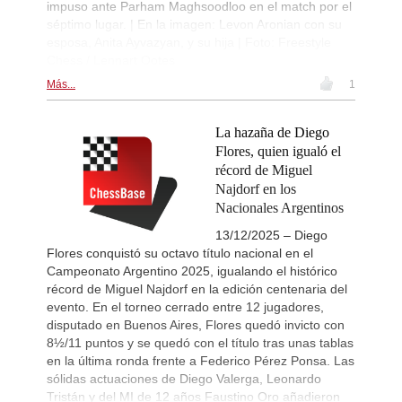
impuso ante Parham Maghsoodloo en el match por el
séptimo lugar. | En la imagen: Levon Aronian con su
esposa, Anita Ayvazyan, y su hija | Foto: Freestyle
Chess / Lennart Ootes
Más...
1
La hazaña de Diego
Flores, quien igualó el
récord de Miguel
Najdorf en los
Nacionales Argentinos
13/12/2025 – Diego
Flores conquistó su octavo título nacional en el
Campeonato Argentino 2025, igualando el histórico
récord de Miguel Najdorf en la edición centenaria del
evento. En el torneo cerrado entre 12 jugadores,
disputado en Buenos Aires, Flores quedó invicto con
8½/11 puntos y se quedó con el título tras unas tablas
en la última ronda frente a Federico Pérez Ponsa. Las
sólidas actuaciones de Diego Valerga, Leonardo
Tristán y del MI de 12 años Faustino Oro añadieron