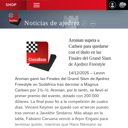
SHOP
TOGGLE
NAVIGATION
Noticias de ajedrez
Aronian supera a
Carlsen para quedarse
con el título en las
Finales del Grand Slam
de Ajedrez Freestyle
14/12/2025 – Levon
Aronian ganó las Finales del Grand Slam de Ajedrez
Freestyle en Sudáfrica tras derrotar a Magnus
Carlsen por 1½–½. Aronian, por lo tanto, se llevó el
primer premio del evento, dotado con 200.000
dólares. La final puso fin a la competición de cuatro
días. Vincent Keymer se quedó con el tercer puesto
tras vencer a Javokhir Sindarov. Más abajo en la
tabla, Fabiano Caruana venció a Arjun Erigaisi para
terminar quinto, mientras que Hans Niemann se