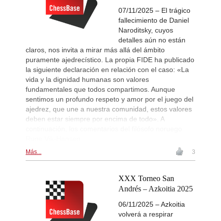
07/11/2025 – El trágico
fallecimiento de Daniel
Naroditsky, cuyos
detalles aún no están
claros, nos invita a mirar más allá del ámbito
puramente ajedrecístico. La propia FIDE ha publicado
la siguiente declaración en relación con el caso: «La
vida y la dignidad humanas son valores
fundamentales que todos compartimos. Aunque
sentimos un profundo respeto y amor por el juego del
ajedrez, que une a nuestra comunidad, estos valores
deben estar siempre por encima de todo». A
continuación, los comentarios del filósofo noruego
Rune Vik-Hansen.
Más...
3
XXX Torneo San
Andrés – Azkoitia 2025
06/11/2025 – Azkoitia
volverá a respirar