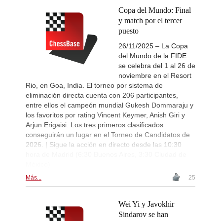
Copa del Mundo: Final
y match por el tercer
puesto
26/11/2025 – La Copa
del Mundo de la FIDE
se celebra del 1 al 26 de
noviembre en el Resort
Rio, en Goa, India. El torneo por sistema de
eliminación directa cuenta con 206 participantes,
entre ellos el campeón mundial Gukesh Dommaraju y
los favoritos por rating Vincent Keymer, Anish Giri y
Arjun Erigaisi. Los tres primeros clasificados
conseguirán un lugar en el Torneo de Candidatos de
2026. | Sigue la acción en directo desde las 10:30
hora de Madrid (6:30 Buenos Aires, 3:30 Ciudad de
México)
Más...
25
Wei Yi y Javokhir
Sindarov se han