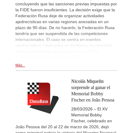
concluyendo que las sanciones previas impuestas por
la FIDE fueron insuficientes. La decisión exige que la
Federación Rusa deje de organizar actividades
ajedrecísticas en varias regiones anexadas en un
plazo de 90 días. De no hacerlo, la Federación Rusa
tendría que ser suspendida de las competiciones
internacionales. El caso se centra en eventos
ajedrecísticos celebrados en territorios reconocidos
internacionalmente como ucranianos. | Foto:
TAS/CAS (Tribunal Arbitral du Sport)
Más...
Nicolás Miquelin
sorprende al ganar el
Memorial Bobby
Fischer en João Pessoa
28/03/2026 – El XV
Memorial Bobby
Fischer, celebrado en
João Pessoa del 20 al 22 de marzo de 2026, dejó
como principal noticia la victoria del Maestro Nacional