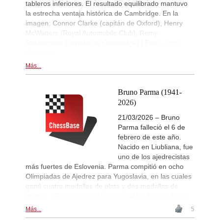
tableros inferiores. El resultado equilibrado mantuvo
la estrecha ventaja histórica de Cambridge. En la
imagen: Connor Clarke (capitán de Oxford), Henry
McWatters (Royal Automobile Club), Remy
Rushbrooke (capitán de Cambridge) | Foto:
John
Saunders
Más...
Bruno Parma (1941-
2026)
21/03/2026 – Bruno
Parma falleció el 6 de
febrero de este año.
Nacido en Liubliana, fue
uno de los ajedrecistas
más fuertes de Eslovenia. Parma compitió en ocho
Olimpiadas de Ajedrez para Yugoslavia, en las cuales
ganó cuatro medallas de plata y dos medallas de
bronce. | Foto: Archivo Nacional de los Países Bajos
Más...
5