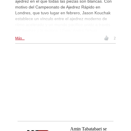
ajedrez en el que todas las piezas son blancas. Con
motivo del Campeonato de Ajedrez Rápido en
Londres, que tuvo lugar en febrero, Jason Kouchak
establece un vínculo entre el ajedrez moderno de
ritmo acelerado y un mundo pacífico unido a través
del ajedrez y la música. | Foto: André Schulz
Más...
2
Amin Tabatabaei se