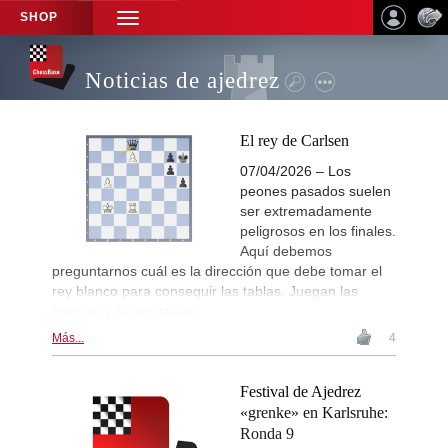
SHOP
TOGGLE
NAVIGATION
Noticias de ajedrez
El rey de Carlsen
07/04/2026 – Los
peones pasados suelen
ser extremadamente
peligrosos en los finales.
Aquí debemos
preguntarnos cuál es la dirección que debe tomar el
rey blanco para conseguir las tablas. Juegan las
blancas y hacen tablas.
Más...
4
Festival de Ajedrez
«grenke» en Karlsruhe:
Ronda 9