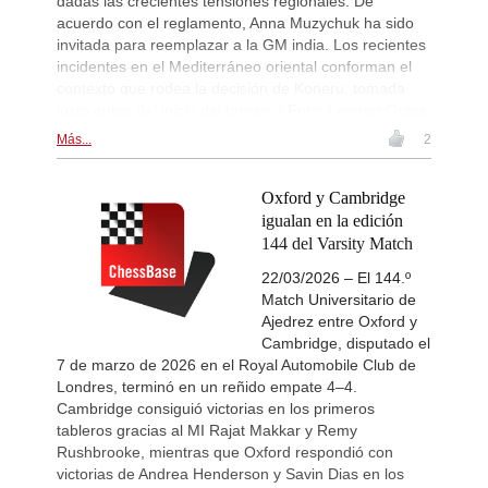
dadas las crecientes tensiones regionales. De
acuerdo con el reglamento, Anna Muzychuk ha sido
invitada para reemplazar a la GM india. Los recientes
incidentes en el Mediterráneo oriental conforman el
contexto que rodea la decisión de Koneru, tomada
justo antes del inicio del torneo. | Foto: Lennart Ootes
Más...
2
Oxford y Cambridge
igualan en la edición
144 del Varsity Match
22/03/2026 – El 144.º
Match Universitario de
Ajedrez entre Oxford y
Cambridge, disputado el
7 de marzo de 2026 en el Royal Automobile Club de
Londres, terminó en un reñido empate 4–4.
Cambridge consiguió victorias en los primeros
tableros gracias al MI Rajat Makkar y Remy
Rushbrooke, mientras que Oxford respondió con
victorias de Andrea Henderson y Savin Dias en los