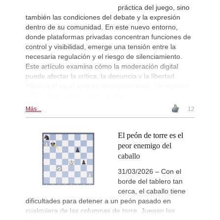
práctica del juego, sino
también las condiciones del debate y la expresión
dentro de su comunidad. En este nuevo entorno,
donde plataformas privadas concentran funciones de
control y visibilidad, emerge una tensión entre la
necesaria regulación y el riesgo de silenciamiento.
Este artículo examina cómo la moderación digital
puede afectar la crítica, la denuncia y la libertad
intelectual en el ajedrez contemporáneo. | Imágenes
(IA): Uvencio Blanco Hernández
Más...
12
El peón de torre es el
peor enemigo del
caballo
31/03/2026 – Con el
borde del tablero tan
cerca, el caballo tiene
dificultades para detener a un peón pasado en
cualquiera de las columnas de torre. Juegan las