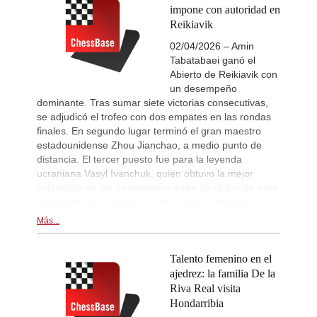
impone con autoridad en
Reikiavik
02/04/2026 – Amin
Tabatabaei ganó el
Abierto de Reikiavik con
un desempeño
dominante. Tras sumar siete victorias consecutivas,
se adjudicó el trofeo con dos empates en las rondas
finales. En segundo lugar terminó el gran maestro
estadounidense Zhou Jianchao, a medio punto de
distancia. El tercer puesto fue para la leyenda
ucraniana Vasyl Ivanchuk, quien obtuvo la mejor
valoración en los desempates entre un grupo de siete
jugadores con 7 puntos. | Foto: Jökull Úlfarsson
Más...
Talento femenino en el
ajedrez: la familia De la
Riva Real visita
Hondarribia