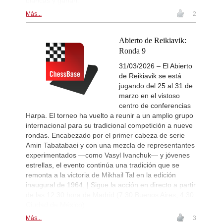
blancas y ganan.
Más...
2
Abierto de Reikiavik:
Ronda 9
31/03/2026 – El Abierto
de Reikiavik se está
jugando del 25 al 31 de
marzo en el vistoso
centro de conferencias
Harpa. El torneo ha vuelto a reunir a un amplio grupo
internacional para su tradicional competición a nueve
rondas. Encabezado por el primer cabeza de serie
Amin Tabatabaei y con una mezcla de representantes
experimentados —como Vasyl Ivanchuk— y jóvenes
estrellas, el evento continúa una tradición que se
remonta a la victoria de Mikhail Tal en la edición
inaugural de 1964. | Sigue la acción en directo a partir
de las 12.30 hora de Madrid (7.30 Buenos Aires, 4.30
Ciudad de México).
Más...
3