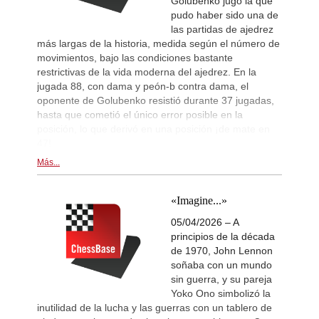
Golubenko jugó la que
pudo haber sido una de
las partidas de ajedrez
más largas de la historia, medida según el número de
movimientos, bajo las condiciones bastante
restrictivas de la vida moderna del ajedrez. En la
jugada 88, con dama y peón-b contra dama, el
oponente de Golubenko resistió durante 37 jugadas,
hasta que cometió el único error posible en la
posición, lo que derivó en una posición ¡de mate en
47!
Más...
«Imagine...»
05/04/2026 – A
principios de la década
de 1970, John Lennon
soñaba con un mundo
sin guerra, y su pareja
Yoko Ono simbolizó la
inutilidad de la lucha y las guerras con un tablero de