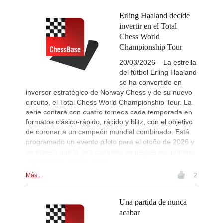
Erling Haaland decide
invertir en el Total
Chess World
Championship Tour
20/03/2026 – La estrella
del fútbol Erling Haaland
se ha convertido en
inversor estratégico de Norway Chess y de su nuevo
circuito, el Total Chess World Championship Tour. La
serie contará con cuatro torneos cada temporada en
formatos clásico-rápido, rápido y blitz, con el objetivo
de coronar a un campeón mundial combinado. Está
programado un evento piloto para el otoño de 2026 y
se espera que la gira completa se juegue por primera
vez en 2027. | Foto: FIDE
Más...
2
Una partida de nunca
acabar