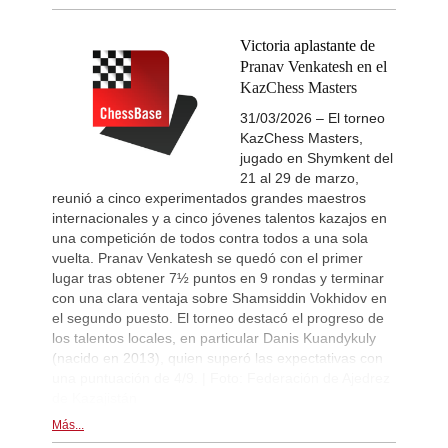
Victoria aplastante de
Pranav Venkatesh en el
KazChess Masters
31/03/2026 – El torneo
KazChess Masters,
jugado en Shymkent del
21 al 29 de marzo,
reunió a cinco experimentados grandes maestros
internacionales y a cinco jóvenes talentos kazajos en
una competición de todos contra todos a una sola
vuelta. Pranav Venkatesh se quedó con el primer
lugar tras obtener 7½ puntos en 9 rondas y terminar
con una clara ventaja sobre Shamsiddin Vokhidov en
el segundo puesto. El torneo destacó el progreso de
los talentos locales, en particular Danis Kuandykuly
(nacido en 2013), quien superó las expectativas con
una puntuación de 4/9. | Foto: Federación de Ajedrez
de Kazajistán
Más...