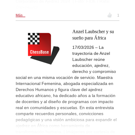
Corporativo de Ajedrez 2024. | Foto: FIDE / Rafal
Oleksiewicz
Más...
1
Anzel Laubscher y su
sueño para África
17/03/2026 – La
trayectoria de Anzel
Laubscher reúne
educación, ajedrez,
derecho y compromiso
social en una misma vocación de servicio. Maestra
Internacional Femenina, abogada especializada en
Derechos Humanos y figura clave del ajedrez
educativo africano, ha dedicado años a la formación
de docentes y al diseño de programas con impacto
real en comunidades y escuelas. En esta entrevista
comparte recuerdos personales, convicciones
pedagógicas y una visión ambiciosa para expandir el
ajedrez en África como herramienta de
transformación humana. | Imágenes por cortesía de