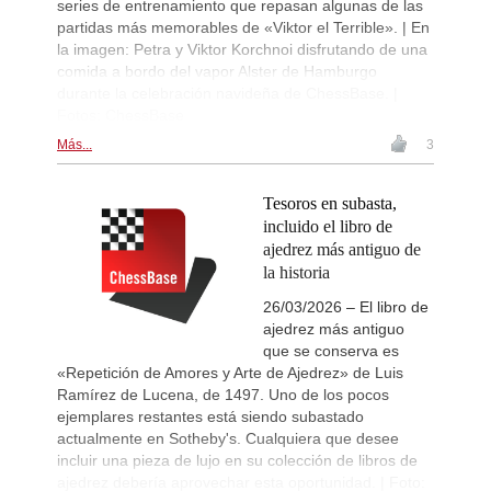
series de entrenamiento que repasan algunas de las
partidas más memorables de «Viktor el Terrible». | En
la imagen: Petra y Viktor Korchnoi disfrutando de una
comida a bordo del vapor Alster de Hamburgo
durante la celebración navideña de ChessBase. |
Fotos: ChessBase
Más...
3
Tesoros en subasta,
incluido el libro de
ajedrez más antiguo de
la historia
26/03/2026 – El libro de
ajedrez más antiguo
que se conserva es
«Repetición de Amores y Arte de Ajedrez» de Luis
Ramírez de Lucena, de 1497. Uno de los pocos
ejemplares restantes está siendo subastado
actualmente en Sotheby's. Cualquiera que desee
incluir una pieza de lujo en su colección de libros de
ajedrez debería aprovechar esta oportunidad. | Foto: