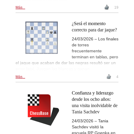
Más...
19
¿Será el momento
correcto para dar jaque?
24/03/2026 – Los finales
de torres
frecuentemente
terminan en tablas, pero
el jaque que acaban de dar las negras resultó ser un
error fatal. Juegan las blancas y ganan.
Más...
4
Confianza y liderazgo
desde los ocho años:
una visita inolvidable de
Tania Sachdev
24/03/2026 – Tania
Sachdev visitó la
escuela RP Goenka en