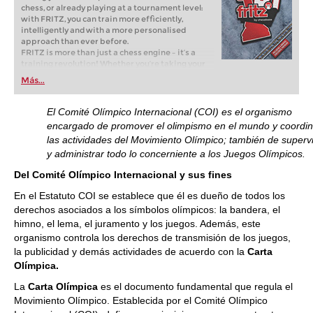
chess, or already playing at a tournament level:
with FRITZ, you can train more efficiently,
intelligently and with a more personalised
approach than ever before.
FRITZ is more than just a chess engine – it’s a
training revolution! Whether you’re taking your
first steps into the world of club chess, or already
Más...
playing at a tournament level: with FRITZ, you can
train more efficiently, intelligently and with a
more personalised approach than ever before.
El
Comité Olímpico Internacional (COI) es el organismo
encargado de promover el olimpismo en el mundo y coordin
las actividades del Movimiento Olímpico; también de superv
y administrar todo lo concerniente a los Juegos Olímpicos.
Del Comité Olímpico Internacional y sus fines
En el Estatuto COI se establece que él es dueño de todos los
derechos asociados a los símbolos olímpicos: la bandera, el
himno, el lema, el juramento y los juegos. Además, este
organismo controla los derechos de transmisión de los juegos,
la publicidad y demás actividades de acuerdo con la
Carta
Olímpica.
La
Carta Olímpica
es el documento fundamental que regula el
Movimiento Olímpico. Establecida por el Comité Olímpico