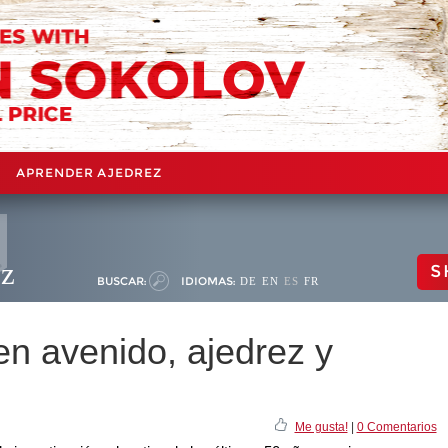
APRENDER AJEDREZ
ez
S
BUSCAR:
IDIOMAS:
DE
EN
ES
FR
en avenido, ajedrez y
Me gusta!
|
0 Comentarios