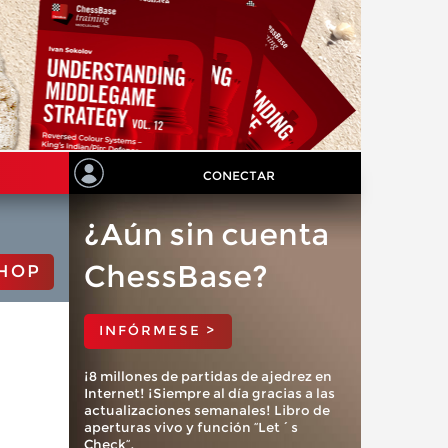
CONECTAR
¿Aún sin cuenta
ChessBase?
HOP
INFÓRMESE >
¡8 millones de partidas de ajedrez en
Internet! ¡Siempre al día gracias a las
actualizaciones semanales! Libro de
aperturas vivo y función “Let´s
Check”.