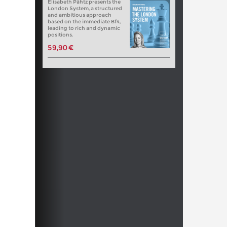
Elisabeth Pähtz presents the
London System, a structured
and ambitious approach
based on the immediate Bf4,
leading to rich and dynamic
positions.
59,90 €