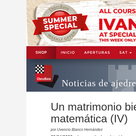
INICIO
APERTURAS
SAT
SHOP
Noticias de ajedr
Un matrimonio bi
matemática (IV)
por Uvencio Blanco Hernández