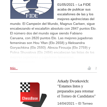
01/05/2021 – La FIDE
acaba de publicar sus
escalafones de las y los
mejores ajedrecístas del
mundo. El Campeón del Mundo, Magnus Carlsen, sigue
encabezando el escalafón absoluto con 2847 puntos Elo.
El número dos del mundo sigue siendo Fabiano
Caruana, con 2820 puntos Elo. Las mejores jugadoras
femeninas son Hou Yifan (Elo 2658) y Aleksandra
Goryachkina (Elo 2593). Alireza Firouzja (Elo 2759) y
Polina Shuvalova (Elo 2484) encabezan las listas de los
mejores jugadores y jugadoras femeninas,
respectivamente.
Más...
2
Arkady Dvorkovich:
"Estamos listos y
preparados para retomar
el Torneo de Candidatos"
14/04/2021 – El Torneo