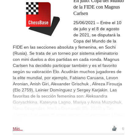
En julio: Copa del Mundo
de la FIDE con Magnus
Carlsen
25/06/2021 – Entre el 10
de julio y el 8 de agosto
de 2021, se disputará la
Copa del Mundo de la
FIDE en las secciones absoluta y femenina, en Sochi
(Rusia). Se trata de un torneo por sistema eliminatorio
con mini duelos a dos partidas en cada ronda. Magnus
Carlsen ha decidido participar también y es el favorito
según su valoración Elo. Acudirán muchos jugadores de
la elite mundial, por ejemplo, Fabiano Caruana, Levon
Aronian, Anish Giri, Alexander Grischuk , Alireza Firouzja
(Elo 2759), Leinier Domínguez y Sergey Karjakin. Las
favoritas de la sección femenina son: Aleksandra
Goryachkina, Kateryna Lagno, Mariya y Anna Muzychuk,
Nana Dzagnidze, Harika Dronavalli (Elo 2515) y Tan
Zhongyi. Las listas de participantes y el programa. | Foto:
FIDE
Más...
6