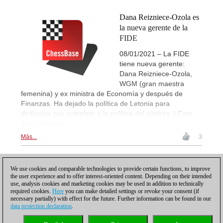
Dana Reizniece-Ozola es
la nueva gerente de la
FIDE
08/01/2021 – La FIDE
tiene nueva gerente:
Dana Reizniece-Ozola,
WGM (gran maestra
femenina) y ex ministra de Economía y después de
Finanzas. Ha dejado la política de Letonia para
dedicarse por completo a la política del ajedrez. | Foto:
Janis Deinats
Más...
3
6
ANTERIOR
1
2
3
4
5
7
8
...
SIGUIENTE
We use cookies and comparable technologies to provide certain functions, to improve
the user experience and to offer interest-oriented content. Depending on their intended
use, analysis cookies and marketing cookies may be used in addition to technically
required cookies.
Here
you can make detailed settings or revoke your consent (if
necessary partially) with effect for the future. Further information can be found in our
data protection declaration
.