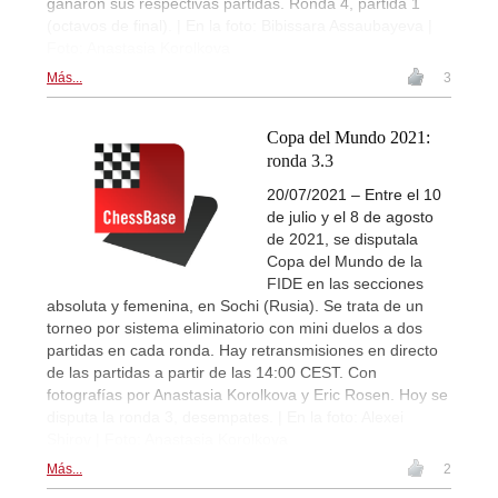
ganaron sus respectivas partidas. Ronda 4, partida 1
(octavos de final). | En la foto: Bibissara Assaubayeva |
Foto: Anastasia Korolkova
Más...
3
Copa del Mundo 2021:
ronda 3.3
20/07/2021 – Entre el 10
de julio y el 8 de agosto
de 2021, se disputala
Copa del Mundo de la
FIDE en las secciones
absoluta y femenina, en Sochi (Rusia). Se trata de un
torneo por sistema eliminatorio con mini duelos a dos
partidas en cada ronda. Hay retransmisiones en directo
de las partidas a partir de las 14:00 CEST. Con
fotografías por Anastasia Korolkova y Eric Rosen. Hoy se
disputa la ronda 3, desempates. | En la foto: Alexei
Shirov | Foto: Anastasia Korolkova
Más...
2