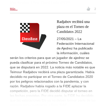
Más detalles. | Foto: David Llada (FIDE)
Más...
2
Radjabov recibirá una
plaza en el Torneo de
Candidatos 2022
27/05/2021 – La
Federación Internacional
de Ajedrez ha publicado
la información, cuáles
serán los criterios para que un jugador de ajedrez se
pueda clasificar para el próximo Torneo de Candidatos,
que se disputará en 2022. La noticia más notable es que
Teimour Radjabov recibirá una plaza garantizada. Había
decidido no participar en el Torneo de Candidatos 2020
por los peligros relacionados con la pandemia, y con
razón. Radjabov había rogado a la FIDE aplazar la
competición, pero la FIDE decidió disputar el torneo en
las fechas previstas. Por otra parte, la FIDE ha decidido
que las valoraciones Elo ya no deben formar parte de los
criterios para clasificarse. | Foto: FIDE