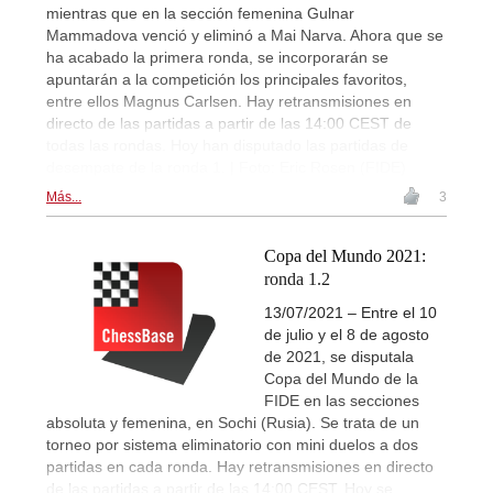
mientras que en la sección femenina Gulnar
Mammadova venció y eliminó a Mai Narva. Ahora que se
ha acabado la primera ronda, se incorporarán se
apuntarán a la competición los principales favoritos,
entre ellos Magnus Carlsen. Hay retransmisiones en
directo de las partidas a partir de las 14:00 CEST de
todas las rondas. Hoy han disputado las partidas de
desempate de la ronda 1. | Foto: Eric Rosen (FIDE)
Más...
3
Copa del Mundo 2021:
ronda 1.2
13/07/2021 – Entre el 10
de julio y el 8 de agosto
de 2021, se disputala
Copa del Mundo de la
FIDE en las secciones
absoluta y femenina, en Sochi (Rusia). Se trata de un
torneo por sistema eliminatorio con mini duelos a dos
partidas en cada ronda. Hay retransmisiones en directo
de las partidas a partir de las 14:00 CEST. Hoy se