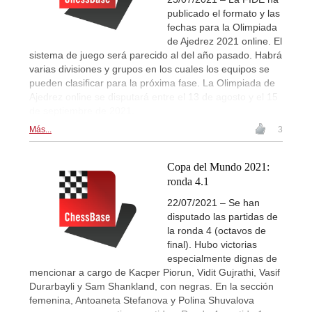
publicado el formato y las
fechas para la Olimpiada
de Ajedrez 2021 online. El
sistema de juego será parecido al del año pasado. Habrá
varias divisiones y grupos en los cuales los equipos se
pueden clasificar para la próxima fase. La Olimpiada de
Ajedrez online se disputará entre el 13 de agosto y el 15
de septiembre de 2021.
Más...
3
Copa del Mundo 2021:
ronda 4.1
22/07/2021 – Se han
disputado las partidas de
la ronda 4 (octavos de
final). Hubo victorias
especialmente dignas de
mencionar a cargo de Kacper Piorun, Vidit Gujrathi, Vasif
Durarbayli y Sam Shankland, con negras. En la sección
femenina, Antoaneta Stefanova y Polina Shuvalova