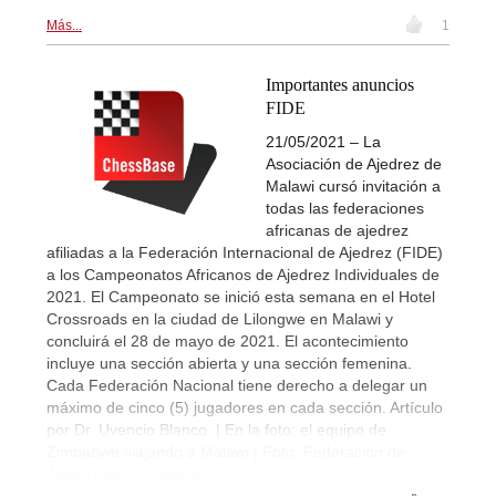
Más...
1
Importantes anuncios
FIDE
21/05/2021 – La
Asociación de Ajedrez de
Malawi cursó invitación a
todas las federaciones
africanas de ajedrez
afiliadas a la Federación Internacional de Ajedrez (FIDE)
a los Campeonatos Africanos de Ajedrez Individuales de
2021. El Campeonato se inició esta semana en el Hotel
Crossroads en la ciudad de Lilongwe en Malawi y
concluirá el 28 de mayo de 2021. El acontecimiento
incluye una sección abierta y una sección femenina.
Cada Federación Nacional tiene derecho a delegar un
máximo de cinco (5) jugadores en cada sección. Artículo
por Dr. Uvencio Blanco. | En la foto: el equipo de
Zimbabwe viajando a Malawi | Foto: Federación de
Ajedrez de Zimbabwe