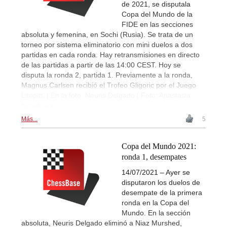
de 2021, se disputala
Copa del Mundo de la
FIDE en las secciones
absoluta y femenina, en Sochi (Rusia). Se trata de un
torneo por sistema eliminatorio con mini duelos a dos
partidas en cada ronda. Hay retransmisiones en directo
de las partidas a partir de las 14:00 CEST. Hoy se
disputa la ronda 2, partida 1. Previamente a la ronda,
Magnus Carlsen recibió el Trofeo Gligoric por el Juego
Limpio. | En la foto: Neuris Delgado | Foto: Anastasia
Korolkova
Más...
5
Copa del Mundo 2021:
ronda 1, desempates
14/07/2021 – Ayer se
disputaron los duelos de
desempate de la primera
ronda en la Copa del
Mundo. En la sección
absoluta, Neuris Delgado eliminó a Niaz Murshed,