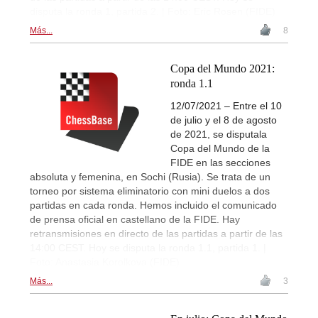
disputa la ronda 1, partida 2. | Foto: Eric Rosen (FIDE)
Más...
8
Copa del Mundo 2021:
ronda 1.1
12/07/2021 – Entre el 10
de julio y el 8 de agosto
de 2021, se disputala
Copa del Mundo de la
FIDE en las secciones
absoluta y femenina, en Sochi (Rusia). Se trata de un
torneo por sistema eliminatorio con mini duelos a dos
partidas en cada ronda. Hemos incluido el comunicado
de prensa oficial en castellano de la FIDE. Hay
retransmisiones en directo de las partidas a partir de las
14:00 CEST. Hoy se disputa la ronda 1.1, partida 1. |
Foto: Anastasia Korolkova (FIDE)
Más...
3