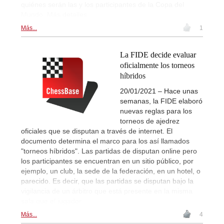
quiénes serán las y los participantes de la Copa del
Mundo. Más detalles...
Más...
1
La FIDE decide evaluar
oficialmente los torneos
híbridos
20/01/2021 – Hace unas
semanas, la FIDE elaboró
nuevas reglas para los
torneos de ajedrez
oficiales que se disputan a través de internet. El
documento determina el marco para los así llamados
"torneos híbridos". Las partidas de disputan online pero
los participantes se encuentran en un sitio público, por
ejemplo, un club, la sede de la federación, en un hotel, o
parecido. Es decir, que las partidas se disputan bajo la
vigilancia de un árbitro que está presente en la misma
sala que el jugador.
Más...
4