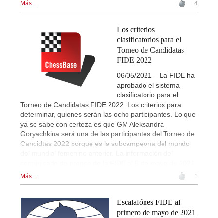
Más...
4
Los criterios
clasificatorios para el
Torneo de Candidatas
FIDE 2022
06/05/2021 – La FIDE ha
aprobado el sistema
clasificatorio para el
Torneo de Candidatas FIDE 2022. Los criterios para
determinar, quienes serán las ocho participantes. Lo que
ya se sabe con certeza es que GM Aleksandra
Goryachkina será una de las participantes del Torneo de
Candidtas 2022 porque es la subcampeona del mundo
del mundial femenino anterior. La información del
comunicado de prensa de la FIDE al 5 de mayo de 2021.
Más...
1
Escalafónes FIDE al
primero de mayo de 2021