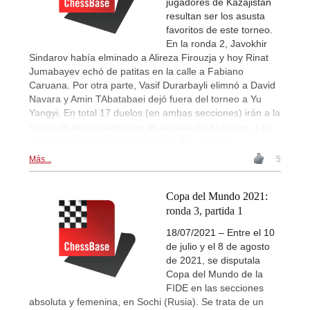
jugadores de Kazajistán
resultan ser los asusta
favoritos de este torneo.
En la ronda 2, Javokhir
Sindarov había elminado a Alireza Firouzja y hoy Rinat
Jumabayev echó de patitas en la calle a Fabiano
Caruana. Por otra parte, Vasif Durarbayli elimnó a David
Navara y Amin TAbatabaei dejó fuera del torneo a Yu
Yangyi. En total 17 duelos (en ambas secciones) irán a la
ronda de desempates que se disputarán el martes. | En
la foto: Alexander Grischuk | Foto: Eric Rosen
Más...
5
Copa del Mundo 2021:
ronda 3, partida 1
18/07/2021 – Entre el 10
de julio y el 8 de agosto
de 2021, se disputala
Copa del Mundo de la
FIDE en las secciones
absoluta y femenina, en Sochi (Rusia). Se trata de un