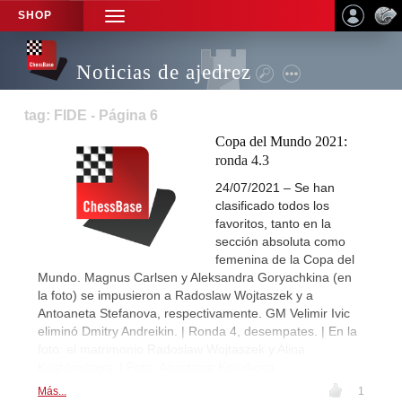
SHOP
TOGGLE
NAVIGATION
Noticias de ajedrez
tag: FIDE - Página 6
Copa del Mundo 2021:
ronda 4.3
24/07/2021 – Se han
clasificado todos los
favoritos, tanto en la
sección absoluta como
femenina de la Copa del
Mundo. Magnus Carlsen y Aleksandra Goryachkina (en
la foto) se impusieron a Radoslaw Wojtaszek y a
Antoaneta Stefanova, respectivamente. GM Velimir Ivic
eliminó Dmitry Andreikin. | Ronda 4, desempates. | En la
foto: el matrimonio Radoslaw Wojtaszek y Alina
Kashlinskaya. | Foto: Anastasia Korolkova
Más...
1