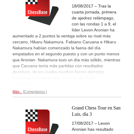
18/08/2017 – Tras la
cuarta jornada, primera
de ajedrez relámpago,
con las rondas 1 a 9, el
líder Levon Aronian ha
aumentado a 2 puntos la ventaja sobre su rival más
cercano, Hikaru Nakamura. Fabiano Caruana e Hikaru
Nakamura habían comenzado la faena del día
empatados en el segundo puesto y con un punto menos
que Aronian. Nakamura tuvo un día más sólido, mientras
que Caruana tenía más partidas con resultados
decisivos, de los cuales muchos fueron derrotas.
Kasparov no lo tiene fácil. Crónica por Tatev
Abrahamyan. | Fotos: Lennart Ootes
Más...
Comentarios
Grand Chess Tour en San
Luis, día 3
17/08/2017 – Levon
Aronian has resultado