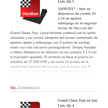
Luis, día 5
19/08/2017 – Ayer se
disputaron las rondas 10
a 18 de ajedrez
relámpago en el segundo
torneo de San Luis del
Grand Chess Tour. Levon Aronian continuó con la racha
victoriosa y se coronó campeón del torneo combinado de
ajedrez rápido y relámpago con 3 puntos de ventaja
sobre sus más cercanos perseguidores. Sergey Karjakin
e Hikaru Nakamura se ubicaron en los puestos 2 y 3 con
el marcador igualado. El armenio se lleva el premio en
metálico de 37.500 USD y se suma 13 puntos en la
clasificación general del circuito, que lo aupan a la 3ª
posición, por de trás de Magnus Carlsen y Maxime
Vachier-Lagrave. Crónica final por Tatev Abrahamyan. |
Fotos: Lennart Ootes
Más...
Comentarios 3
Grand Chess Tour en San
Luis, día 4