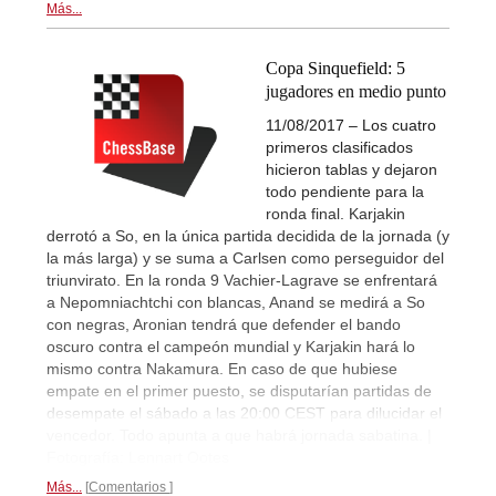
Más...
Copa Sinquefield: 5
jugadores en medio punto
11/08/2017 – Los cuatro
primeros clasificados
hicieron tablas y dejaron
todo pendiente para la
ronda final. Karjakin
derrotó a So, en la única partida decidida de la jornada (y
la más larga) y se suma a Carlsen como perseguidor del
triunvirato. En la ronda 9 Vachier-Lagrave se enfrentará
a Nepomniachtchi con blancas, Anand se medirá a So
con negras, Aronian tendrá que defender el bando
oscuro contra el campeón mundial y Karjakin hará lo
mismo contra Nakamura. En caso de que hubiese
empate en el primer puesto, se disputarían partidas de
desempate el sábado a las 20:00 CEST para dilucidar el
vencedor. Todo apunta a que habrá jornada sabatina. |
Fotografía: Lennart Ootes
Más...
Comentarios