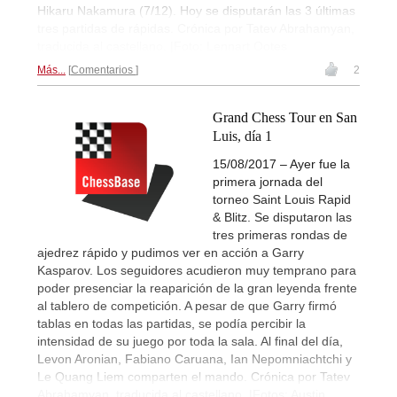
Hikaru Nakamura (7/12). Hoy se disputarán las 3 últimas
tres partidas de rápidas. Crónica por Tatev Abrahamyan,
traducida al castellano. |Foto: Lennart Ootes
Más...
Comentarios
2
Grand Chess Tour en San
Luis, día 1
15/08/2017 – Ayer fue la
primera jornada del
torneo Saint Louis Rapid
& Blitz. Se disputaron las
tres primeras rondas de
ajedrez rápido y pudimos ver en acción a Garry
Kasparov. Los seguidores acudieron muy temprano para
poder presenciar la reaparición de la gran leyenda frente
al tablero de competición. A pesar de que Garry firmó
tablas en todas las partidas, se podía percibir la
intensidad de su juego por toda la sala. Al final del día,
Levon Aronian, Fabiano Caruana, Ian Nepomniachtchi y
Le Quang Liem comparten el mando. Crónica por Tatev
Abrahamyan, traducida al castellano. |Fotos: Austin