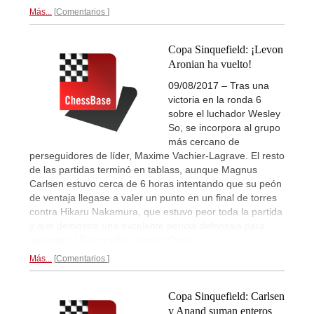
Más...
Comentarios
Copa Sinquefield: ¡Levon
Aronian ha vuelto!
09/08/2017 – Tras una
victoria en la ronda 6
sobre el luchador Wesley
So, se incorpora al grupo
más cercano de
perseguidores de líder, Maxime Vachier-Lagrave. El resto
de las partidas terminó en tablass, aunque Magnus
Carlsen estuvo cerca de 6 horas intentando que su peón
de ventaja llegase a valer un punto en un final de torres
contra Hikaru Nakamura, que estuvo peor toda la partida
y que demostró una excelente pericia defensiva para
aguantar. | Fotografía: Lennart Ootes
Más...
Comentarios
Copa Sinquefield: Carlsen
y Anand suman enteros