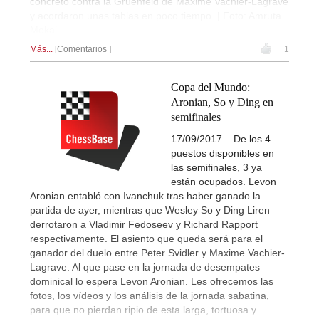
concreto contra la Gruenfeld de Maxime Vachier-Lagrave
y acordaron unas tablas en poco tiempo. | Foto: Amruta
Mokal
Más...
Comentarios
1
Copa del Mundo:
Aronian, So y Ding en
semifinales
17/09/2017 – De los 4
puestos disponibles en
las semifinales, 3 ya
están ocupados. Levon
Aronian entabló con Ivanchuk tras haber ganado la
partida de ayer, mientras que Wesley So y Ding Liren
derrotaron a Vladimir Fedoseev y Richard Rapport
respectivamente. El asiento que queda será para el
ganador del duelo entre Peter Svidler y Maxime Vachier-
Lagrave. Al que pase en la jornada de desempates
dominical lo espera Levon Aronian. Les ofrecemos las
fotos, los vídeos y los análisis de la jornada sabatina,
para que no pierdan ripio de esta larga, tortuosa y