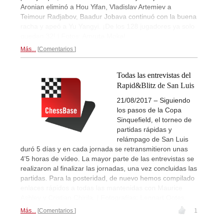
Aronian eliminó a Hou Yifan, Vladislav Artemiev a
Teimour Radjabov, Baadur Jobava continuó con la buena
racha y apeó a Yu Yangyi. ¡De los 128 jugadores ya solo
quedan 32! | Fotos: Amruta Mokal
Más...
Comentarios
Todas las entrevistas del
Rapid&Blitz de San Luis
21/08/2017 – Siguiendo
los pasos de la Copa
Sinquefield, el torneo de
partidas rápidas y
relámpago de San Luis
duró 5 días y en cada jornada se retransmitieron unas
4'5 horas de vídeo. La mayor parte de las entrevistas se
realizaron al finalizar las jornadas, una vez concluidas las
partidas. Para la posteridad, de nuevo hemos compilado
enlaces rápidos a todas las mantenidas con Maurice
Ashley y Cristian Chirila. | Fotografías: Lennart Ootes
Más...
Comentarios
1