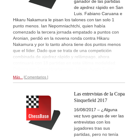
ganador de las partidas
de ajedrez rápido en San
Luis. Fabiano Caruana e
Hikaru Nakamura le pisan los talones con tan solo 1
punto menos. Ian Nepomniachtchi, quien había
comenzado la tercera jornada empatado a puntos con
Aronian, perdió en la novena ronda contra Hikaru
Nakamura y por lo tanto ahora tiene dos puntos menos
que el líder. Dado que se trata de una competición
combinada de ajedrez rápido y relámpago, ahora
continuará con 18 partidas en esta última modalidad.
Crónica por Tatev Abrahamyan. | Foto: Austin Fuller
Más...
Comentarios
Las entrevistas de la Copa
Sinquefield 2017
16/08/2017 – ¿Alguna
vez tuvo ganas de ver las
entrevistas con los
jugadores tras sus
partidas, pero no tenía