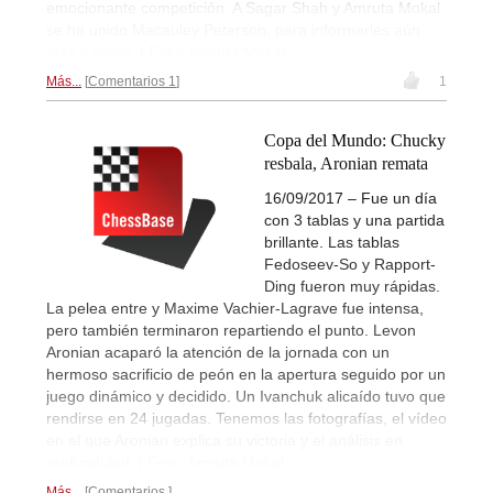
emocionante competición. A Sagar Shah y Amruta Mokal
se ha unido Macauley Peterson, para informarles aún
más y mejor. | Foto: Amruta Mokal
Más...
Comentarios 1
1
Copa del Mundo: Chucky
resbala, Aronian remata
16/09/2017 – Fue un día
con 3 tablas y una partida
brillante. Las tablas
Fedoseev-So y Rapport-
Ding fueron muy rápidas.
La pelea entre y Maxime Vachier-Lagrave fue intensa,
pero también terminaron repartiendo el punto. Levon
Aronian acaparó la atención de la jornada con un
hermoso sacrificio de peón en la apertura seguido por un
juego dinámico y decidido. Un Ivanchuk alicaído tuvo que
rendirse en 24 jugadas. Tenemos las fotografías, el vídeo
en el que Aronian explica su victoria y el análisis en
profundidad. | Foto: Amruta Mokal
Más...
Comentarios