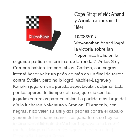
Copa Sinquefield: Anand
y Aronian alcanzan al
líder
10/08/2017 –
Viswanathan Anand logró
la victoria sobre Ian
Nepomniachtchi, en la
segunda partida en terminar de la ronda 7. Antes So y
Caruana habían firmado tablas. Carlsen, con negras,
intentó hacer valer un peón de más en un final de torres
contra Svidler, pero no lo logró. Vachier-Lagrave y
Karjakin jugaron una partida espectacular, salpimentada
por los apuros de tiempo del ruso, que dio con las
jugadas correctas para entablar. La partida más larga del
día la lucharon Nakamura y Aronian. El armenio, con
negras, hizo valer su alfil y dos peones contra el caballo
y peón del norteamericano. Los ganadores de hoy se
incorporan al liderato de Vachier-Lagrave, a falta de 2
rondas. Magnus Carlsen les sigue a medio punto. |
Fotografía: Lennart Ootes