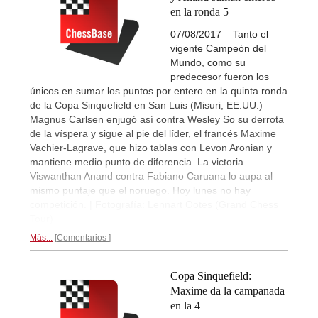
en la ronda 5
07/08/2017 – Tanto el
vigente Campeón del
Mundo, como su
predecesor fueron los
únicos en sumar los puntos por entero en la quinta ronda
de la Copa Sinquefield en San Luis (Misuri, EE.UU.)
Magnus Carlsen enjugó así contra Wesley So su derrota
de la víspera y sigue al pie del líder, el francés Maxime
Vachier-Lagrave, que hizo tablas con Levon Aronian y
mantiene medio punto de diferencia. La victoria
Viswanthan Anand contra Fabiano Caruana lo aupa al
mismo puntaje que el noruego. Hoy lunes no hay
competición. | Fotografía: Lennart Ootes (Grand Chess
Tour)
Más...
Comentarios
Copa Sinquefield:
Maxime da la campanada
en la 4