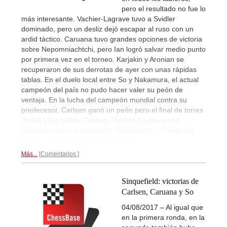
pero el resultado no fue lo
más interesante. Vachier-Lagrave tuvo a Svidler
dominado, pero un desliz dejó escapar al ruso con un
ardid táctico. Caruana tuvo grandes opciones de victoria
sobre Nepomniachtchi, pero Ian logró salvar medio punto
por primera vez en el torneo. Karjakin y Aronian se
recuperaron de sus derrotas de ayer con unas rápidas
tablas. En el duelo local entre So y Nakamura, el actual
campeón del país no pudo hacer valer su peón de
ventaja. En la lucha del campeón mundial contra su
predecesor, Carlsen ganó un peón pero el final de torres
derivó a las tablas. Carlsen, Vachier-Lagrave and
Caruana siguen liderando la clasificación. | Fotografía:
Lennart Ootes (Grand Chess Tour)
Más...
Comentarios
Sinquefield: victorias de
Carlsen, Caruana y So
04/08/2017 – Al igual que
en la primera ronda, en la