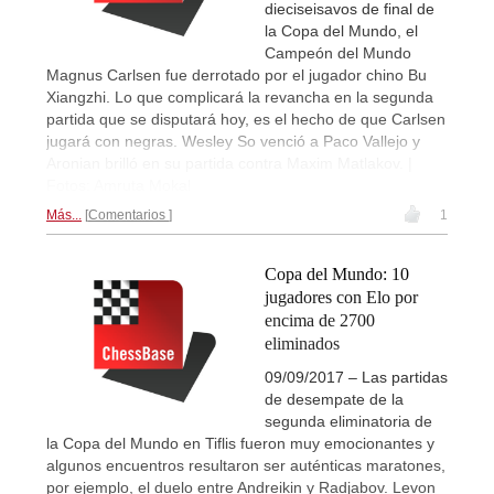
dieciseisavos de final de
la Copa del Mundo, el
Campeón del Mundo
Magnus Carlsen fue derrotado por el jugador chino Bu
Xiangzhi. Lo que complicará la revancha en la segunda
partida que se disputará hoy, es el hecho de que Carlsen
jugará con negras. Wesley So venció a Paco Vallejo y
Aronian brilló en su partida contra Maxim Matlakov. |
Fotos: Amruta Mokal
Más...
Comentarios
1
Copa del Mundo: 10
jugadores con Elo por
encima de 2700
eliminados
09/09/2017 – Las partidas
de desempate de la
segunda eliminatoria de
la Copa del Mundo en Tiflis fueron muy emocionantes y
algunos encuentros resultaron ser auténticas maratones,
por ejemplo, el duelo entre Andreikin y Radjabov. Levon