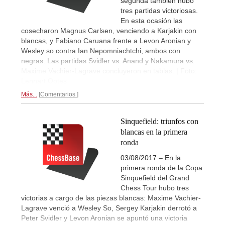
segunda también hubo
tres partidas victoriosas.
En esta ocasión las
cosecharon Magnus Carlsen, venciendo a Karjakin con
blancas, y Fabiano Caruana frente a Levon Aronian y
Wesley so contra Ian Nepomniachtchi, ambos con
negras. Las partidas Svidler vs. Anand y Nakamura vs.
Maxime Vachier-Lagrave concluyeron en tablas. | Foto:
Lennart Ootes
Más...
Comentarios
Sinquefield: triunfos con
blancas en la primera
ronda
03/08/2017 – En la
primera ronda de la Copa
Sinquefield del Grand
Chess Tour hubo tres
victorias a cargo de las piezas blancas: Maxime Vachier-
Lagrave venció a Wesley So, Sergey Karjakin derrotó a
Peter Svidler y Levon Aronian se apuntó una victoria