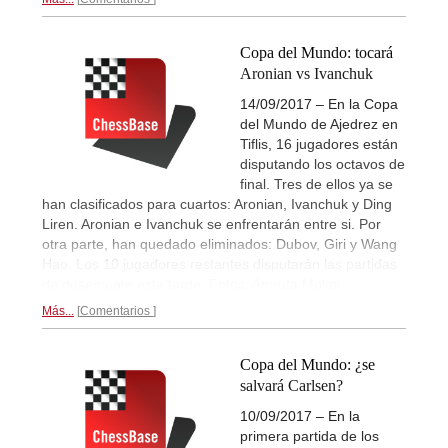
Copa del Mundo: tocará
Aronian vs Ivanchuk
14/09/2017 – En la Copa
del Mundo de Ajedrez en
Tiflis, 16 jugadores están
disputando los octavos de
final. Tres de ellos ya se
han clasificados para cuartos: Aronian, Ivanchuk y Ding
Liren. Aronian e Ivanchuk se enfrentarán entre si. Por
otra parte, han quedado eliminados: Dubov, Giri y Wang
Hao. Los 10 jugadores restantes disputarán las partidas
de desempate esta tarde. Fotos: Amruta Mokal
Más...
Comentarios
Copa del Mundo: ¿se
salvará Carlsen?
10/09/2017 – En la
primera partida de los