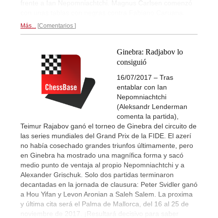
frente a Ian Nepomniachtchi. Magnus Carlsen comenzó
con unas tablas con negras contra Fabiano Caruana.
Más...
Comentarios
Ginebra: Radjabov lo
consiguió
16/07/2017 – Tras
entablar con Ian
Nepomniachtchi
(Aleksandr Lenderman
comenta la partida),
Teimur Rajabov ganó el torneo de Ginebra del circuito de
las series mundiales del Grand Prix de la FIDE. El azerí
no había cosechado grandes triunfos últimamente, pero
en Ginebra ha mostrado una magnífica forma y sacó
medio punto de ventaja al propio Nepomniachtchi y a
Alexander Grischuk. Solo dos partidas terminaron
decantadas en la jornada de clausura: Peter Svidler ganó
a Hou Yifan y Levon Aronian a Saleh Salem. La proxima
y última cita será el Palma de Mallorca, del 16 al 25 de
noviembre de 2017. ¡Resultará decisivo para saber