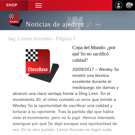
SHOP
TOGGLE
NAVIGATION
Noticias de ajedrez
tag: Levon Aronian - Página 7
Copa del Mundo: ¿por
qué So no sacrificó
calidad?
20/09/2017 – Wesley So
mostró una técnica
excelente durante el
mediojuego sin damas y
alcanzó una clara ventaja frente a Ding Liren. En el
movimiento 40, el chino cometió un error que brindó a
Wesley So la oportunidad de sacrificar una calidad y
torturar a su oponente. Tras la partida dijo que había
visto el movimiento, pero no lo jugó. Hemos intentado
averiguar por qué So dejó escapar esa oportunidad de
oro. En la otra partida, Levon Aronian no logró nada