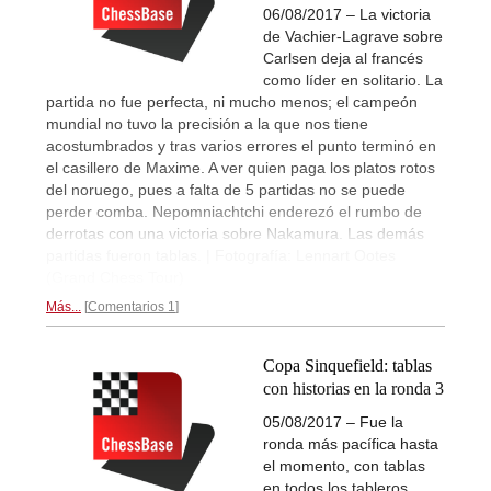
06/08/2017 – La victoria
de Vachier-Lagrave sobre
Carlsen deja al francés
como líder en solitario. La
partida no fue perfecta, ni mucho menos; el campeón
mundial no tuvo la precisión a la que nos tiene
acostumbrados y tras varios errores el punto terminó en
el casillero de Maxime. A ver quien paga los platos rotos
del noruego, pues a falta de 5 partidas no se puede
perder comba. Nepomniachtchi enderezó el rumbo de
derrotas con una victoria sobre Nakamura. Las demás
partidas fueron tablas. | Fotografía: Lennart Ootes
(Grand Chess Tour)
Más...
Comentarios 1
Copa Sinquefield: tablas
con historias en la ronda 3
05/08/2017 – Fue la
ronda más pacífica hasta
el momento, con tablas
en todos los tableros,