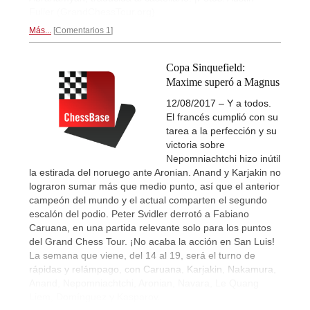
Fuller (GrandChessTour.org)
Más...
Comentarios 1
Copa Sinquefield:
Maxime superó a Magnus
12/08/2017 – Y a todos.
El francés cumplió con su
tarea a la perfección y su
victoria sobre
Nepomniachtchi hizo inútil
la estirada del noruego ante Aronian. Anand y Karjakin no
lograron sumar más que medio punto, así que el anterior
campeón del mundo y el actual comparten el segundo
escalón del podio. Peter Svidler derrotó a Fabiano
Caruana, en una partida relevante solo para los puntos
del Grand Chess Tour. ¡No acaba la acción en San Luis!
La semana que viene, del 14 al 19, será el turno de
rápidas y relámpago, con Caruana, Karjakin, Nakamura,
Anand, Nepomniachtchi, Aronian, Navara, Le Quang
Liem, Domínguez y Kasparov.