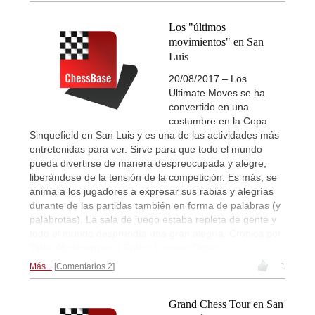
Los "últimos
movimientos" en San
Luis
20/08/2017 – Los
Ultimate Moves se ha
convertido en una
costumbre en la Copa
Sinquefield en San Luis y es una de las actividades más
entretenidas para ver. Sirve para que todo el mundo
pueda divertirse de manera despreocupada y alegre,
liberándose de la tensión de la competición. Es más, se
anima a los jugadores a expresar sus rabias y alegrías
durante de las partidas también en forma de palabras (y
palabrotas). La sala de juego estaba repleta de gente y
todo el mundo desprendía una gran alegría. Crónica por
Tatev Abrahamyan. | Fotos: Lennart Ootes
Más...
Comentarios 2
1
Grand Chess Tour en San