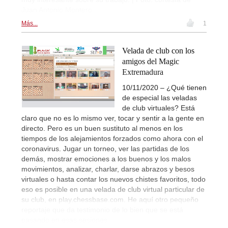
Juan Antonio Montero
Más...
1
Velada de club con los
amigos del Magic
Extremadura
10/11/2020 – ¿Qué tienen
de especial las veladas
de club virtuales? Está
claro que no es lo mismo ver, tocar y sentir a la gente en
directo. Pero es un buen sustituto al menos en los
tiempos de los alejamientos forzados como ahora con el
coronavirus. Jugar un torneo, ver las partidas de los
demás, mostrar emociones a los buenos y los malos
movimientos, analizar, charlar, darse abrazos y besos
virtuales o hasta contar los nuevos chistes favoritos, todo
eso es posible en una velada de club virtual particular de
su club, en play.chessbase.com. He aquí otro pequeño
reportaje que da testimonio de lo bien que se está
pasando en esas sesiones.