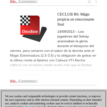
Más...
Comentarios
1
CECLUB R6: Mágic
propicia un emocionante
final
14/09/2013 – Los
jugadores del Solvay
acariciaban la gloria
durante el desayuno del
viernes, pero cenaron con el sabor de la derrota ante el
Mágic Extremadura (2,5-3,5) y la obligación de golear en
la última ronda al Ajedrez con Cabeza-VTI Atocha
(último) con al menos medio punto más que el Sestao
Naturgás al Escola d’Escacs Barcelona (penúltimo y ya
descendido)
La mañana del sábado será de infarto...
Más...
Comentarios
1
We use cookies and comparable technologies to provide certain functions, to improve
the user experience and to offer interest-oriented content. Depending on their intended
use, analysis cookies and marketing cookies may be used in addition to technically