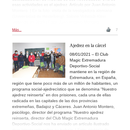
esas actividades es el ajedrez. Artículo por Juan Antonio
Montero. | En la foto: visita de la ivestigadora alemana
(Universidad de Heidelberg), Sabine Vollstädt-Klein
visitando en 2019 | Foto: Juan Antonio Montero
Más...
7
Ajedrez en la cárcel
08/01/2021 – ​El Club
Magic Extremadura
Deportivo-Social
mantiene en la región de
Extremadura, en España,
región que tiene poco más de un millón de habitantes, un
programa social-ajedrecístico que se denomina “Nuestro
ajedrez reinserta” en dos prisiones, cada una de ellas
radicada en las capitales de las dos provincias
extremeñas, Badajoz y Cáceres. Juan Antonio Montero,
psicólogo, director del programa "Nuestro ajedrez
reinserta, director del Club Magic Extremadura
Deportivo-Social nos ha enviado un artículo ilustrado
muy interesante sobre su trabajo. | Foto: cortesía de