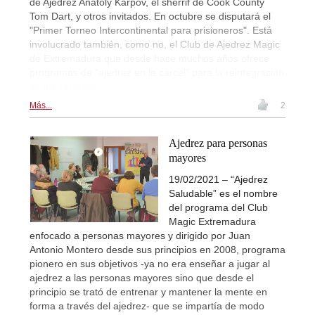
de Ajedrez Anatoly Karpov, el sherrif de Cook County
Tom Dart, y otros invitados. En octubre se disputará el
"Primer Torneo Intercontinental para prisioneros". Está
involucrado también, como no, el Club de Ajedrez Magic
de Extremadura que desde hace muchos años ofrece
programas de "ajedrez en la cárcel" para la reintegración
de los reclusos.
Más...
2
Ajedrez para personas
mayores
19/02/2021 – “Ajedrez
Saludable” es el nombre
del programa del Club
Magic Extremadura
enfocado a personas mayores y dirigido por Juan
Antonio Montero desde sus principios en 2008, programa
pionero en sus objetivos -ya no era enseñar a jugar al
ajedrez a las personas mayores sino que desde el
principio se trató de entrenar y mantener la mente en
forma a través del ajedrez- que se impartía de modo