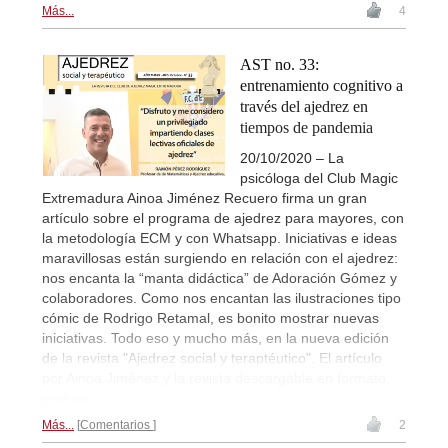
Más...
4
AST no. 33:
entrenamiento cognitivo a
través del ajedrez en
tiempos de pandemia
20/10/2020 – La
psicóloga del Club Magic
Extremadura Ainoa Jiménez Recuero firma un gran
artículo sobre el programa de ajedrez para mayores, con
la metodología ECM y con Whatsapp. Iniciativas e ideas
maravillosas están surgiendo en relación con el ajedrez:
nos encanta la “manta didáctica” de Adoración Gómez y
colaboradores. Como nos encantan las ilustraciones tipo
cómic de Rodrigo Retamal, es bonito mostrar nuevas
iniciativas. Todo eso y mucho más, en la nueva edición
de la revista "Ajedrez social y teraptéutico". El artículo
por Ainoa Jiménez y la revista descargable en formato,
gratuita.
Más...
Comentarios
2