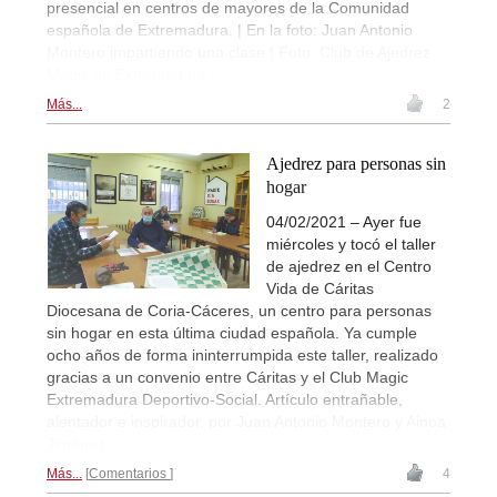
presencial en centros de mayores de la Comunidad
española de Extremadura. | En la foto: Juan Antonio
Montero impartiendo una clase | Foto: Club de Ajedrez
Magic de Extremadura
Más...
2
Ajedrez para personas sin
hogar
04/02/2021 – Ayer fue
miércoles y tocó el taller
de ajedrez en el Centro
Vida de Cáritas
Diocesana de Coria-Cáceres, un centro para personas
sin hogar en esta última ciudad española. Ya cumple
ocho años de forma ininterrumpida este taller, realizado
gracias a un convenio entre Cáritas y el Club Magic
Extremadura Deportivo-Social. Artículo entrañable,
alentador e inspirador, por Juan Antonio Montero y Ainoa
Jiménez.
Más...
Comentarios
4