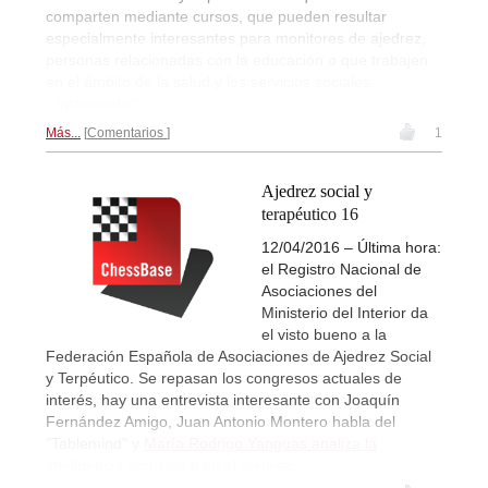
comparten mediante cursos, que pueden resultar
especialmente interesantes para monitores de ajedrez,
personas relacionadas con la educación o que trabajen
en el ámbito de la salud y los servicios sociales.
¿Interesado?
Más...
Comentarios
1
Ajedrez social y
terapéutico 16
12/04/2016 – Última hora:
el Registro Nacional de
Asociaciones del
Ministerio del Interior da
el visto bueno a la
Federación Española de Asociaciones de Ajedrez Social
y Terpéutico. Se repasan los congresos actuales de
interés, hay una entrevista interesante con Joaquín
Fernández Amigo, Juan Antonio Montero habla del
"Tablemind" y
María Rodrigo Yanguas analiza la
inteligencia emocional en el ajedrez...