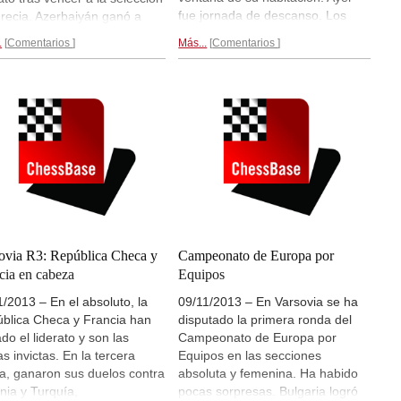
fue jornada de descanso. Los
recia. Azerbaiyán ganó a
organizadores ofrecieron una
gia. Rusia y Armenia
.
Comentarios
Más...
Comentarios
excursión al casco viejo de
ién triunfaron en sus duelos
Varsovia, pero como nuestra
ra Rumanía y Hungría,
reportera ya lo conocía, se
ectivamente. España perdió
apuntó a visitar el palacio
2,5 contra Croacia. En la
Wilanow.
De la mano de Alina l
etición femenina dominan
´Ami...
ucranias.
Tras 6 rondas...
ovia R3: República Checa y
Campeonato de Europa por
cia en cabeza
Equipos
1/2013 – En el absoluto, la
09/11/2013 – En Varsovia se ha
blica Checa y Francia han
disputado la primera ronda del
do el liderato y son las
Campeonato de Europa por
as invictas. En la tercera
Equipos en las secciones
a, ganaron sus duelos contra
absoluta y femenina. Ha habido
nia y Turquía,
pocas sorpresas. Bulgaria logró