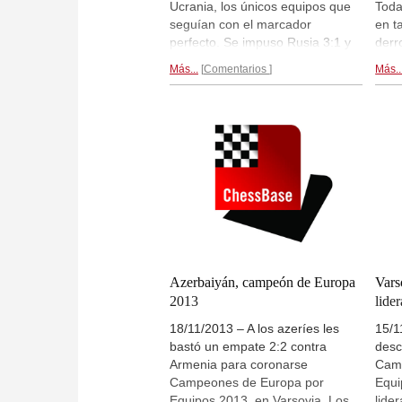
Ucrania, los únicos equipos que
Toda
seguían con el marcador
en t
perfecto. Se impuso Rusia 3:1 y
derr
toma el mando con dos puntos
Nepo
Más...
Comentarios
Más..
de ventaja. Los españoles
feme
vencieron 3:1 a los suizos. En la
cont
competición femenina Rusia se
enfr
impuso a Georgia 3,5:0,5. El
tabl
equipo femenino español venció
Levo
a Letonia con el mismo resultado.
a Ma
Crónica...
rond
Azerbaiyán, campeón de Europa
Vars
2013
lider
18/11/2013 – A los azeríes les
15/1
bastó un empate 2:2 contra
desc
Armenia para coronarse
Camp
Campeones de Europa por
Equi
Equipos 2013, en Varsovia. Los
lide