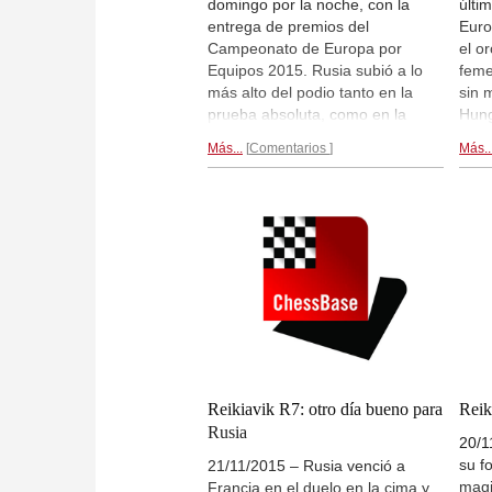
domingo por la noche, con la
últi
entrega de premios del
Euro
Campeonato de Europa por
el o
Equipos 2015. Rusia subió a lo
feme
más alto del podio tanto en la
sin 
prueba absoluta, como en la
Hung
femenina. Las medallas de plata
Arme
Más...
Comentarios
Más..
fueron para Armenia (absoluta) y
bron
Ucrania (femenina). Recibieron el
derr
bronce como recompensa los
casi
húngaros y las georgianas.
Ucra
Impresiones gráficas por Maria
bron
Emelianova...
Reikiavik R7: otro día bueno para
Reik
Rusia
20/1
su f
21/11/2015 – Rusia venció a
magi
Francia en el duelo en la cima y