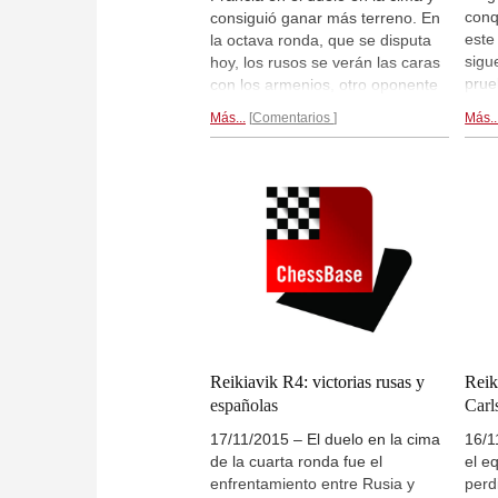
conq
consiguió ganar más terreno. En
este
la octava ronda, que se disputa
sigu
hoy, los rusos se verán las caras
prue
con los armenios, otro oponente
feme
difícil, pero al menos ahora lo
Más...
Comentarios
Más..
venc
pueden afrontar con viento en
a lo
popa. En la competición
Vall
femenina, las rusas ganaron 3:1
perd
a las húngaras y siguen
arme
mandando.
Crónica...
Reikiavik R4: victorias rusas y
Reik
españolas
Carl
17/11/2015 – El duelo en la cima
16/1
de la cuarta ronda fue el
el e
enfrentamiento entre Rusia y
perd