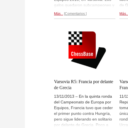
galos quedaron subcampeones y
de G
el bronce fue para los rusos. La
Geor
Más...
Comentarios
Más..
prueba femenina fue ganada por
tamb
Ucrania, a pesar del 1:3 en la
cont
ronda final contra Rusia, que fue
resp
segunda. Las polacas terminaron
1,5:
terceras. Alina l´Ami ha
comp
documentado la clausura.
las 
Reportaje final...
Varsovia R5: Francia por delante
Vars
de Grecia
Fran
13/11/2013 – En la quinta ronda
11/1
del Campeonato de Europa por
Repú
Equipos, Francia tuvo que ceder
toma
el primer punto contra Hungría,
únic
pero sigue liderando en solitario
rond
por delante de Grecia. Poco a
Ucra