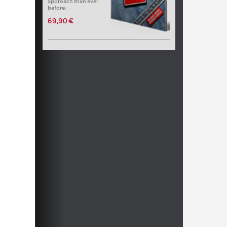
approach than ever
before.
69,90 €