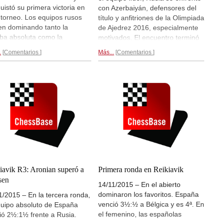
uistó su primera victoria en
con Azerbaiyán, defensores del
 torneo. Los equipos rusos
título y anfitriones de la Olimpiada
en dominando tanto la
de Ajedrez 2016, especialmente
ba absoluta como la
motivados. El encuentro terminó
nina. Los españoles
con tablas en todos los tableros.
.
Comentarios
Más...
Comentarios
ieron a Italia 2,5:1,5, gracias
Francia venció a España 3:1.
s triunfos con negras de
Magnus Carlsen (Noruega) volvió
ejo y Vázquez. Las españolas
a perder. En la competición
ieron 1,5:2,5 contra las
femenina las rusas lideran 10:0.
nias.
Crónica...
Hoy es día de descanso.
Crónica...
iavik R3: Aronian superó a
Primera ronda en Reikiavik
sen
14/11/2015 – En el abierto
dominaron los favoritos. España
1/2015 – En la tercera ronda,
venció 3½:½ a Bélgica y es 4ª. En
quipo absoluto de España
el femenino, las españolas
ió 2½:1½ frente a Rusia.