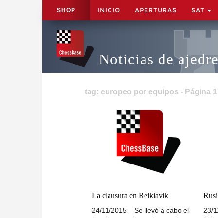
INICIO
APERTURAS
SAT
SHOP
Noticias de ajedr
tag: europeo por equipos - Página 1
La clausura en Reikiavik
Rusi
24/11/2015 – Se llevó a cabo el
23/1