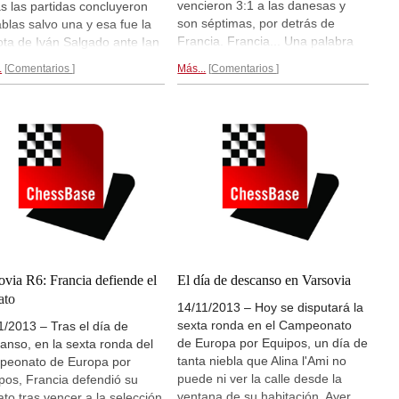
vencieron 3:1 a las danesas y
s las partidas concluyeron
son séptimas, por detrás de
ablas salvo una y esa fue la
Francia. Francia... Una palabra
ota de Iván Salgado ante Ian
que hoy, por los actos de terror
mniachtchi. El equipo
.
Comentarios
Más...
Comentarios
ocurridos ayer en París no se
nino español perdió 1:3
puede pronunciar, escribir ni
ra las alemanas. En el
pensar sin sentir una profunda
entamiento en el primer
pena, dolor y solidaridad.
ero entre Armania y Noruega,
Resultados y partidas...
n Aronian venció con negras
gnus Carlsen.
Crónica de las
as 2 y 3...
ovia R6: Francia defiende el
El día de descanso en Varsovia
ato
14/11/2013 – Hoy se disputará la
sexta ronda en el Campeonato
1/2013 – Tras el día de
de Europa por Equipos, un día de
anso, en la sexta ronda del
tanta niebla que Alina l'Ami no
eonato de Europa por
puede ni ver la calle desde la
pos, Francia defendió su
ventana de su habitación. Ayer
rato tras vencer a la selección