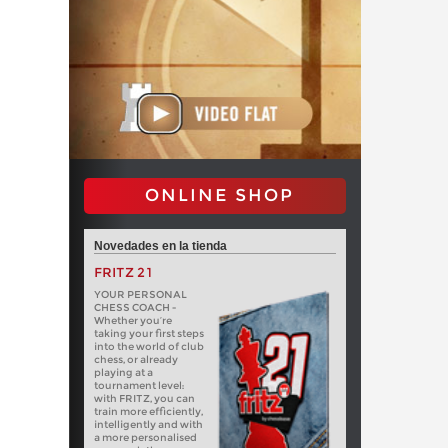
ONLINE SHOP
Novedades en la tienda
FRITZ 21
YOUR PERSONAL
CHESS COACH -
Whether you’re
taking your first steps
into the world of club
chess, or already
playing at a
tournament level:
with FRITZ, you can
train more efficiently,
intelligently and with
a more personalised