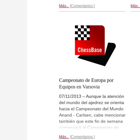
poco los favoritos están entrando
resp
Más...
Comentarios
Más..
en calor. Rusia, Armenia y
feme
Azerbaiyán ganaron sus duelos.
Polo
En la competición femenina
la c
Ucrania encabeza la clasificación.
Polo
Hoy es día de descanso.
Tras 5
recu
rondas...
segu
venc
rond
Campeonato de Europa por
Equipos en Varsovia
07/11/2013 – Aunque la atención
del mundo del ajedrez se orienta
hacia el Campeonato del Mundo
Anand - Carlsen, cabe mencionar
también que este fin de semana
comenzará el Campeonato de
Europa por Equipos en Varsovia
Más...
Comentarios