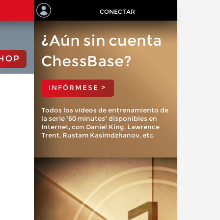
CONECTAR
¿Aún sin cuenta
ChessBase?
HOP
INFÓRMESE >
Todos los vídeos de entrenamiento de
la serie "60 minutes" disponibles en
Internet, con Daniel King, Lawrence
Trent, Rustam Kasimdzhanov, etc.