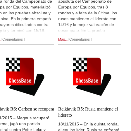
ma ronda del Campeonato de
absoluta del Campeonato de
pa por Equipos, materializó
Europa por Equipos, tras 8
ro en las pruebas absoluta y
rondas y a falta de la última, los
nina. En la primera empató
rusos mantienen el liderato con
mayores dificultades contra
14/16 y la mejor valoración de
ría y terminó con 15/18.
desempate. En la prueba
nia fue plata y Hungría,
femenina, las rusas también
.
Comentarios
Más...
Comentarios
ce. En la sección femenina,
mandan, con dos puntos más
otó a Alemania totalizando
que las ucranias. Los españoles
 un pleno: 17/18 puntos.
empataron con Serbia y las
nia fue plata y Georgia,
españolas vencieron a las turcas
ce.
Crónica..
2,5:1,5.
Crónica de Reikiavik...
iavik R6: Carlsen se recupera
Reikiavik R5: Rusia mantiene el
liderato
1/2015 – Magnus recuperó
orma, jugó una partida
18/11/2015 – En la quinta ronda,
stral contra Peter Leko y
el equipo líder, Rusia se enfrentó